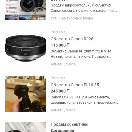
Продам широкоугольный объектив
Canon серии L в отличном состоянии.
Canon EF 16-35mm f/4L IS USM.
Усть-Каменогорск, вчера
Отличное состояние, стекла чистые,
грибка и царапин нет. Автофокус и
стабилизация работают идеально....
Реклама
Объектив Canon Rf 28
115 000 ₸
Объектив Canon RF 28mm f/2.8 STM
Новый, покупал в июне. Продаю в
связи ненадобностью.
Алматы, вчера
Реклама
Объектив Canon Ef 16-35
245 000 ₸
Canon Ef 16-35 II F 2.8 Без ремонта,
царапин, использовался в творческих
целях, в банкетах не был. Состояние
Алматы, вчера
10/10. Торг минимальный. Продаю так
как нужен кэш.
Продам обьективы
Договорная