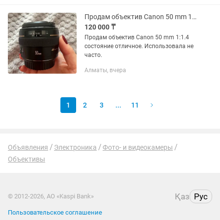
студийное...
Продам объектив Canon 50 mm 1-1,4.
120 000 ₸
Продам объектив Canon 50 mm 1:1.4
состояние отличное. Использовала не
часто.
Алматы, вчера
1
2
3
...
11
Объявления
Электроника
Фото- и видеокамеры
Объективы
Қаз
Рус
© 2012-2026, АО «Kaspi Bank»
Пользовательское соглашение