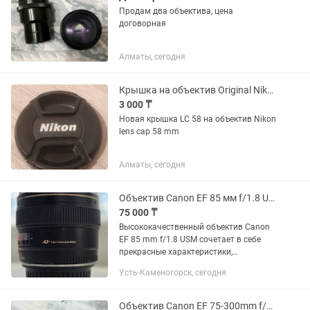
Продам два объектива, цена
договорная
Алматы, сегодня
Крышка на объектив Original Nikon 58 mm
3 000 ₸
Новая крышка LC 58 на объектив Nikon
lens cap 58 mm
Алматы, сегодня
Объектив Canon EF 85 мм f/1.8 USM
75 000 ₸
Высококачественный объектив Canon
EF 85 mm f/1.8 USM сочетает в себе
прекрасные характеристики,
компактность, способность
Усть-Каменогорск, сегодня
формировать изображения
превосходного качества и
сравнительно невысокую для...
Объектив Canon EF 75-300mm f/4-5.6 lll