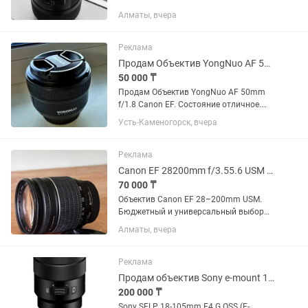
Алматы, вчера
Реклама
Продам Объектив YongNuo AF 50mm f/1.8 Canon EF
50 000 ₸
Продам Объектив YongNuo AF 50mm
f/1.8 Canon EF. Состояние отличное.
Цена 50000. Возможен торг. Звоните в
Усть-Каменогорск, вчера
любое время Динара
Реклама
Canon EF 28200mm f/3.55.6 USM универсальный зум
70 000 ₸
Объектив Canon EF 28–200mm USM.
Бюджетный и универсальный выбор
для начинающих фотографов.
Алматы, вчера
Отличный универсальный объектив
«на каждый день» — перекрывает
большой диапазон фокусных
Реклама
расстояний: от...
Продам объектив Sony e-mount 18-105
200 000 ₸
Sony SELP 18-105mm F4 G OSS (E-