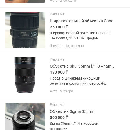
Астана, сегодня
цветы, насекомые, украшения,
предметная съемка. Увеличение 10×,
фокусировка на расстоянии...
Реклама
Широкоугольный объектив Canon EF 16-35mm f/4L IS USM
250 000 ₸
Широкоугольный объектив Canon EF
16-35mm f/4L IS USM Продам
широкоугольный объектив Canon
Шемонаиха, сегодня
серии L в отличном состоянии. Canon
EF 16-35mm f/4L IS USM. Редко
использовался, с момента покупки 1
Реклама
год.
Объектив Sirui 35mm f/1.8 Anamorphic 1.33x для Sony E
180 000 ₸
Продаю шикарный киношный
объектив в состоянии нового. Не
использовался. Родной чехол. Торг
Астана, вчера
есть, предлагайте цену - подумаем
Объектив Sirui 35mm f/1.8 Anamorphic
1.33x для Sony E
Реклама
Объектив Sigma 35 mm
300 000 ₸
Sigma 35mm f/1.4 в хорошем
состоянии