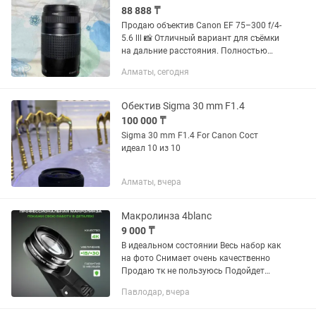
88 888 ₸
Продаю объектив Canon EF 75–300 f/4-
5.6 lll 📸 Отличный вариант для съёмки
на дальние расстояния. Полностью
исправен, оптика чистая, работает без
Алматы, сегодня
нареканий. Есть небольшой внешний
дефект — чуть...
Обектив Sigma 30 mm F1.4
100 000 ₸
Sigma 30 mm F1.4 For Canon Сост
идеал 10 из 10
Алматы, вчера
Макролинза 4blanc
9 000 ₸
В идеальном состоянии Весь набор как
на фото Снимает очень качественно
Продаю тк не пользуюсь Подойдет
бьюти мастерам и кто любит делать
Павлодар, вчера
макро фото