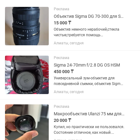
Реклама
Объектив Sigma DG 70-300 для Sony
15 000 ₸
Объектив немного нерабочий,стекла
чистые,требуется помощь
мастера,снимать в принципе можно в
Алматы, сегодня
ручной фокусировке
Реклама
Sigma 24-70mm f/2.8 DG OS HSM
450 000 ₸
Универсальный зум-объектив для
повседневной съемки, объектив Sigma
24-70mm f/2.8 DG OS HSM с креплением
Алматы, сегодня
Canon EF охватывает полезный
диапазон фокусных расстояний от
широкоугольного до портретного,...
Реклама
Макрообъектив Ulanzi 75 мм для смартфона
20 000 ₸
Купил, но практически не пользовался.
Состояние отличное, как новый.
Идеально подходит для макросъемки: