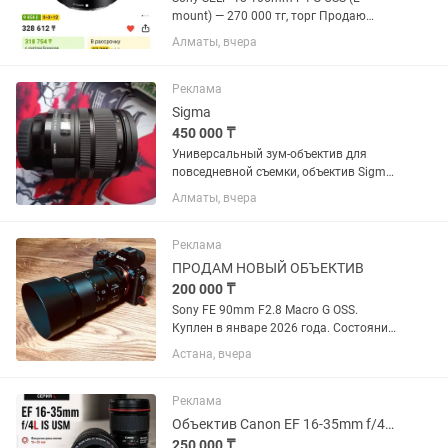
mount) — 270 000 тг, торг Продаю
универсальный объектив Sony 18–105
Алматы, вчера
F4 G OSS. Отлично подходит для фото и
особенно видео. Постоянная
светосила F4 на всем диапазоне,...
Реклама
Sigma
450 000 ₸
Универсальный зум-объектив для
повседневной съемки, объектив Sigma
24-70mm f/2.8 DG OS HSM с креплением
Алматы, вчера
Canon EF охватывает полезный
диапазон фокусных расстояний от
широкоугольного до портретного,...
Реклама
ПРОДАМ НОВЫЙ ОБЪЕКТИВ
200 000 ₸
Sony FE 90mm F2.8 Macro G OSS.
Куплен в январе 2026 года. Состояние
практически нового, без царапин и
Астана, вчера
потертостей. Полный комплект:
коробка, документы, чехол, передняя и
задняя крышки. Использовался...
Реклама
Объектив Canon EF 16-35mm f/4L IS USM
250 000 ₸