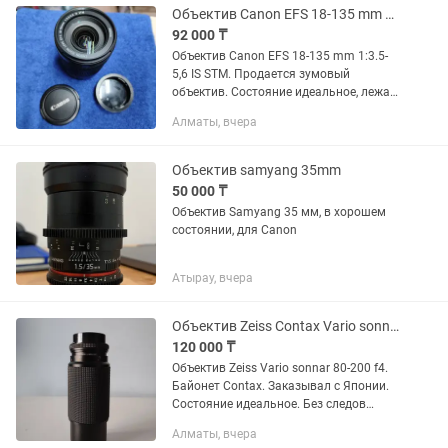
Объектив Canon EFS 18-135 mm 13.5-5,6 IS STM
92 000 ₸
Объектив Canon EFS 18-135 mm 1:3.5-
5,6 IS STM. Продается зумовый
объектив. Состояние идеальное, лежал
просто на полке не использовал.
Алматы, вчера
Идеально для видеосъёмки так как он
STM и бесшумный. Все работает...
Объектив samyang 35mm
50 000 ₸
Объектив Samyang 35 мм, в хорошем
состоянии, для Canon
Атырау, вчера
Объектив Zeiss Contax Vario sonnar 80-200 f4.
120 000 ₸
Объектив Zeiss Vario sonnar 80-200 f4.
Байонет Contax. Заказывал с Японии.
Состояние идеальное. Без следов
падения. Стекла без царапин и сколов.
Алматы, вчера
Продаю так как не пользуюсь. Только