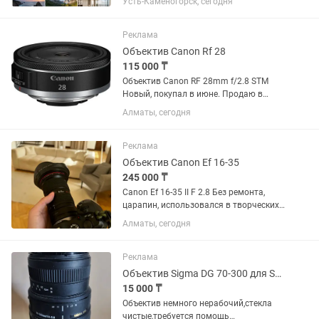
Усть-Каменогорск, сегодня
Отличное состояние, стекла чистые,
грибка и царапин нет. Автофокус и
стабилизация работают идеально....
Реклама
Объектив Canon Rf 28
115 000 ₸
Объектив Canon RF 28mm f/2.8 STM
Новый, покупал в июне. Продаю в
связи ненадобностью.
Алматы, сегодня
Реклама
Объектив Canon Ef 16-35
245 000 ₸
Canon Ef 16-35 II F 2.8 Без ремонта,
царапин, использовался в творческих
целях, в банкетах не был. Состояние
Алматы, сегодня
10/10. Торг минимальный. Продаю так
как нужен кэш.
Реклама
Объектив Sigma DG 70-300 для Sony
15 000 ₸
Объектив немного нерабочий,стекла
чистые,требуется помощь