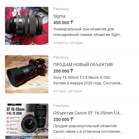
Реклама
Sigma
450 000 ₸
Универсальный зум-объектив для
повседневной съемки, объектив Sigma
24-70mm f/2.8 DG OS HSM с креплением
Алматы, сегодня
Canon EF охватывает полезный
диапазон фокусных расстояний от
широкоугольного до портретного,...
Реклама
ПРОДАМ НОВЫЙ ОБЪЕКТИВ
200 000 ₸
Sony FE 90mm F2.8 Macro G OSS.
Куплен в январе 2026 года. Состояние
практически нового, без царапин и
Астана, сегодня
потертостей. Полный комплект:
коробка, документы, чехол, передняя и
задняя крышки. Использовался...
Реклама
Объектив Canon EF 16-35mm f/4L IS USM
250 000 ₸
Продам широкоугольный объектив
Canon серии L в отличном состоянии.
Canon EF 16-35mm f/4L IS USM.