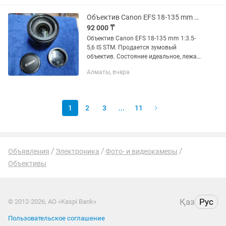
Объектив Canon EFS 18-135 mm 13.5-5,6 IS STM
92 000 ₸
Объектив Canon EFS 18-135 mm 1:3.5-
5,6 IS STM. Продается зумовый
объектив. Состояние идеальное, лежал
просто на полке не использовал.
Алматы, вчера
Идеально для видеосъёмки так как он
STM и бесшумный. Все работает...
1
2
3
...
11
Объявления
Электроника
Фото- и видеокамеры
Объективы
Қаз
Рус
© 2012-2026, АО «Kaspi Bank»
Пользовательское соглашение