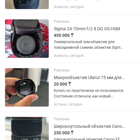
мастера,снимать в принципе можно в
Алматы, сегодня
ручной фокусировке
Реклама
Sigma 24-70mm f/2.8 DG OS HSM
450 000 ₸
Универсальный зум-объектив для
повседневной съемки, объектив Sigma
24-70mm f/2.8 DG OS HSM с креплением
Алматы, сегодня
Canon EF охватывает полезный
диапазон фокусных расстояний от
широкоугольного до портретного,...
Реклама
Макрообъектив Ulanzi 75 мм для смартфона
20 000 ₸
Купил, но практически не пользовался.
Состояние отличное, как новый.
Идеально подходит для макросъемки:
Астана, сегодня
цветы, насекомые, украшения,
предметная съемка. Увеличение 10×,
фокусировка на расстоянии...
Реклама
Широкоугольный объектив Canon EF 16-35mm f/4L IS USM
250 000 ₸
Широкоугольный объектив Canon EF