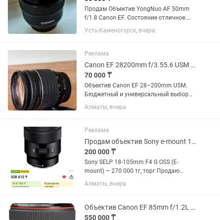
Продам Объектив YongNuo AF 50mm
f/1.8 Canon EF. Состояние отличное.
Цена 50000. Возможен торг. Звоните в
Усть-Каменогорск, вчера
любое время Динара
Реклама
Canon EF 28200mm f/3.55.6 USM универсальный зум
70 000 ₸
Объектив Canon EF 28–200mm USM.
Бюджетный и универсальный выбор
для начинающих фотографов.
Алматы, вчера
Отличный универсальный объектив
«на каждый день» — перекрывает
большой диапазон фокусных
Реклама
расстояний: от...
Продам объектив Sony e-mount 18-105
200 000 ₸
Sony SELP 18-105mm F4 G OSS (E-
mount) — 270 000 тг, торг Продаю
универсальный объектив Sony 18–105
Алматы, вчера
F4 G OSS. Отлично подходит для фото и
особенно видео. Постоянная
светосила F4 на всем диапазоне,...
Объектив Canon EF 85mm f/1.2L II USM
550 000 ₸