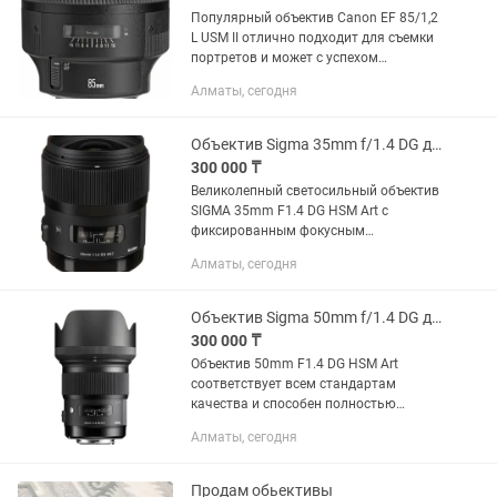
Популярный объектив Canon EF 85/1,2
L USM II отлично подходит для съемки
портретов и может с успехом
использоваться для работы как с
Алматы, сегодня
пленочными, так и с цифровыми
зеркальными камерами Canon.
Модель...
Объектив Sigma 35mm f/1.4 DG для Canon
300 000 ₸
Великолепный светосильный объектив
SIGMA 35mm F1.4 DG HSM Art c
фиксированным фокусным
расстоянием, широким углом обзора и
Алматы, сегодня
высококачественными линзами
великолепно справится с ролью
основного...
Объектив Sigma 50mm f/1.4 DG для Canon
300 000 ₸
Объектив 50mm F1.4 DG HSM Art
соответствует всем стандартам
качества и способен полностью
реализовать потенциал качественной
Алматы, сегодня
камеры в области создания
безукоризненного изображения. Этот
объектив...
Продам обьективы