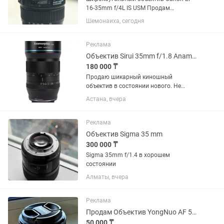
16-35mm f/4L IS USM Продам
широкоугольный объектив Canon
Шемонаиха, сегодня
серии L в отличном состоянии. Canon
EF 16-35mm f/4L IS USM. Редко
использовался, с момента покупки 1
Реклама
год.
Объектив Sirui 35mm f/1.8 Anamorphic 1.33x для Sony E
180 000 ₸
Продаю шикарный киношный
объектив в состоянии нового. Не
использовался. Родной чехол. Торг
Астана, вчера
есть, предлагайте цену - подумаем
Объектив Sirui 35mm f/1.8 Anamorphic
1.33x для Sony E
Реклама
Объектив Sigma 35 mm
300 000 ₸
Sigma 35mm f/1.4 в хорошем
состоянии
Алматы, вчера
Реклама
Продам Объектив YongNuo AF 50mm f/1.8 Canon EF
50 000 ₸