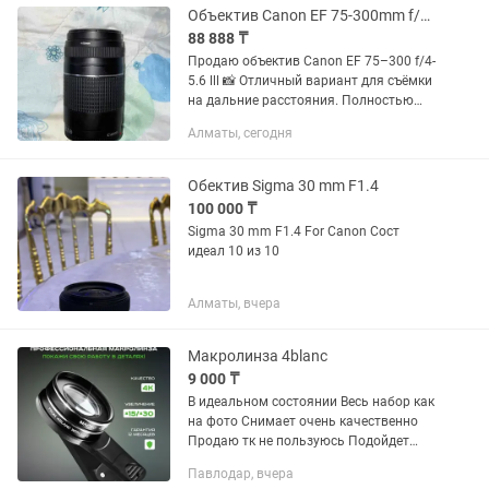
сравнительно невысокую для...
Объектив Canon EF 75-300mm f/4-5.6 lll
88 888 ₸
Продаю объектив Canon EF 75–300 f/4-
5.6 lll 📸 Отличный вариант для съёмки
на дальние расстояния. Полностью
исправен, оптика чистая, работает без
Алматы, сегодня
нареканий. Есть небольшой внешний
дефект — чуть...
Обектив Sigma 30 mm F1.4
100 000 ₸
Sigma 30 mm F1.4 For Canon Сост
идеал 10 из 10
Алматы, вчера
Макролинза 4blanc
9 000 ₸
В идеальном состоянии Весь набор как
на фото Снимает очень качественно
Продаю тк не пользуюсь Подойдет
бьюти мастерам и кто любит делать
Павлодар, вчера
макро фото