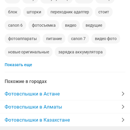
блок
шторки
переходник адаптер
стоит
canon 6
фотосъемка
видео
ведущие
фотоаппараты
питание
canon 7
видео фото
новые оригинальные
зарядка аккумулятора
Показать еще
pixel
iphone 12
фото съемка
зум
note 1
синтезатор
8 iphone
samsung galaxy
zte
Похожие в городах
книги новые
отдам
авторадио
Фотовспышки в Астане
аккумуляторы iphone
аккумулятор айфон
Фотовспышки в Алматы
телефон samsung
телефон айфон 10
Фотовспышки в Казахстане