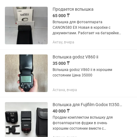
Продается вспышка
65 000 ₸
Вспышка для фотоаппарата
CANON580 EX Новая в коробке с
документами. Работает на батарейке
АА Напишите
Актау, вчера
Вспышка godoz V860 ii
35 000 ₸
Вспышка godoz V860 ii в хорошем
состоянии Цена 35000
Астана, вчера
Вспышка для Fujifilm Godox tt350 с синхронизатором x1tf
40 000 ₸
Продам комплектом вспышку для
фотоаппаратов фуджи в очень
хорошем состоянии вместе с
синхронизатором. Работают от