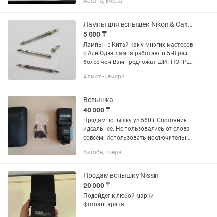
Астана, вчера
пальчиковых батареек. Бонусом отдам
складной софтбокс для съемки
профессиональных...
Лампы для вспышек Nikon & Canon Лампы не Китай
5 000 ₸
Лампы не Китай как у многих мастеров
с Али Одна лампа работает в 5 -8 раз
более чем Вам предложат ШИРПОТРЕБ
Распродажа Остатка с сервиса
Алматы, вчера
Отправка в регионы Nikon SB600, Nikon
SB700, Nikon SB800...
Вспышка
40 000 ₸
Продам вспышку yn 560ii. Состояние
идеальное. Не пользовались от слова
совсем. Использовать исключительно
аккумуляторные батарейки (в
Актобе, вчера
комплект не поставляю). В общем
останетесь довольны качеством.
Продам вспышку Nissin
20 000 ₸
Подойдет к любой марки
фотоаппарата