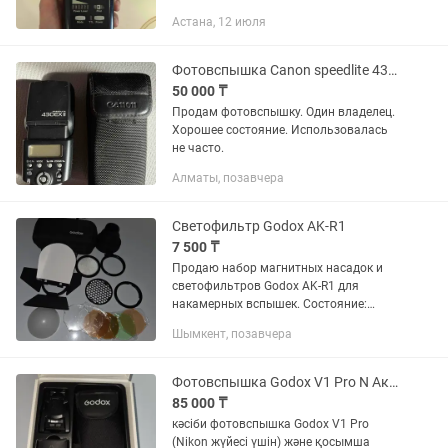
Астана, 12 июля
Фотовспышка Canon speedlite 430ex ii
50 000 ₸
Продам фотовспышку. Один владелец.
Хорошее состояние. Использовалась
не часто.
Алматы, позавчера
Светофильтр Godox AK-R1
7 500 ₸
Продаю набор магнитных насадок и
светофильтров Godox AK-R1 для
накамерных вспышек. Состояние:
Хорошее, все основные элементы в
Шымкент, позавчера
рабочем состоянии. Комплект:
Включает в себя шторку, соты
(сотовый...
Фотовспышка Godox V1 Pro N Аккумулятор Godox VB30
85 000 ₸
кәсіби фотовспышка Godox V1 Pro
(Nikon жүйесі үшін) және қосымша