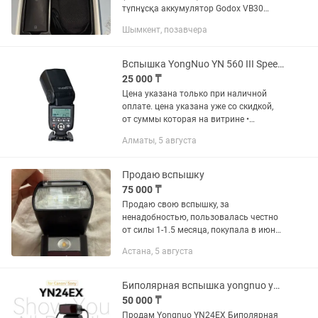
түпнұсқа аккумулятор Godox VB30
жиынтығымен. Жағдайы: Жұмысы өте
Шымкент, позавчера
жақсы, мінсіз атқарады. Лампасы
ауыстырылған (оригинал тетікпен...
Вспышка YongNuo YN 560 III Speedlite Рассрочка Магазин Red Geek
25 000 ₸
Цена указана только при наличной
оплате. цена указана уже со скидкой,
от суммы которая на витрине •
Рассрочка 0-0-12 • Официальная
Алматы, 5 августа
Гарантия -30 дней • Вспышка YongNuo
YN 560 III Speedlite • Доставка...
Продаю вспышку
75 000 ₸
Продаю свою вспышку, за
ненадобностью, пользовалась честно
от силы 1-1.5 месяца, покупала в июне,
даже гарантийный талон еще есть. В
Астана, 5 августа
идеальном состоянии Я уже не
провожу съемки, где нужна вспышка
и...
Биполярная вспышка yongnuo yn24ex
50 000 ₸
Продам Yongnuo YN24EX Биполярная