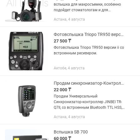
вспышка для макросъемки, особенно
подойдет стоматологам и для
предметной съемки Приобреталось на
Астана, 4 августа
каспи кз Состояние отличное,
пользовались буквально пару...
Фотовспышка Triopo TR950 версии ii со встроенным ресивером.
27 500 ₸
Фотовспышка Triopo TR950 версии ii со
встроенным ресивером.
Актобе, 4 августа
Продам синхронизатор-Контролер JINBEI TR-Q7II Bluetooth TTL HSS
22 000 ₸
Продам Универсальный
Синхронизатор-контроллер JINBEI TR-
Q7II, со встроенным Bluetooth TTL HSS,
подходит для всех марок камер - в
Астана, 4 августа
количестве - 1 штука Контроллер
JINBEI TR-Q7II Bluetooth TTL HSS -...
Вспышка SB 700
60 000 ₸