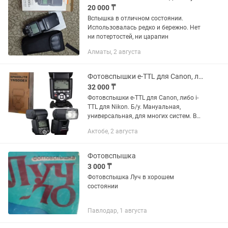
20 000 ₸
Вспышка в отличном состоянии.
Использовалась редко и бережно. Нет
ни потертостей, ни царапин
Алматы, 2 августа
Фотовспышки e-TTL для Canon, либо i-TTL для Nikon. Б/у
32 000 ₸
Фотовспышки e-TTL для Canon, либо i-
TTL для Nikon. Б/у. Мануальная,
универсальная, для многих систем. В
мягком чехле. Либо макро вспышка,
Актобе, 2 августа
оригинал Nikon. Цены разные.
Фотовспышка
3 000 ₸
Фотовспышка Луч в хорошем
состоянии
Павлодар, 1 августа