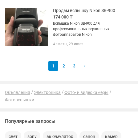
• Официальная Гарантия...
Продам вспышку Nikon SB-900
174 000 ₸
Вспышка Nikon SB-900 для
профессиональных зеркальных
фотоаппаратов Nikon
Алматы, 29 июля
1
2
3
Объявления
Электроника
Фото- и видеокамеры
Фотовспышки
Популярные запросы
свет
sony
аккумулятор
canon
камер