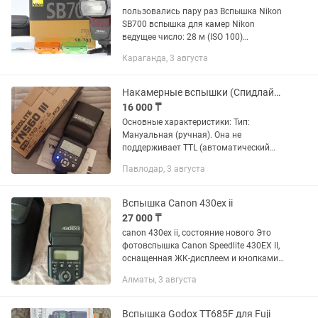
пользовались пару раз Вспышка Nikon
SB700 вспышка для камер Nikon
ведущее число: 28 м (ISO 100)
поддержка режимов i-TTL поворотная
Караганда, 3 августа
головка выбор угла освещения: авто,
ручной встроенный дисплей вес:...
Накамерные вспышки (Спидлайты)
16 000 ₸
Основные характеристики: Тип:
Мануальная (ручная). Она не
поддерживает TTL (автоматический
замер экспозиции). Мощность
Павлодар, 3 августа
импульса нужно выставлять вручную
кнопками на самой вспышке.
Встроенный...
Вспышка Canon 430ex ii
27 000 ₸
canon 430ex ii, состояние нового Это
фотовспышка Canon Speedlite 430EX II,
оснащенная ЖК-дисплеем и кнопками
управления на задней
Алматы, 3 августа
панели.Устройство предназначено для
использования с цифровыми...
Вспышка Godox TT685F для Fuji