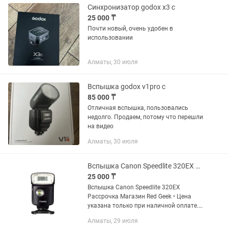
Синхронизатор godox x3 c
25 000 ₸
Почти новый, очень удобен в
использовании
Алматы, 30 июля
Вспышка godox v1pro c
85 000 ₸
Отличная вспышка, пользовались
недолго. Продаем, потому что перешли
на видео
Алматы, 30 июля
Вспышка Canon Speedlite 320EX Рассрочка Магазин Red Geek
25 000 ₸
Вспышка Canon Speedlite 320EX
Рассрочка Магазин Red Geek • Цена
указана только при наличной оплате.
цена указана уже со скидкой, от суммы
Алматы, 29 июля
которая на витрине • Рассрочка 0-0-12