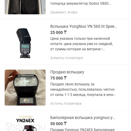
түпнұсқа аккумулятор Godox VB30
жиынтығымен. Жағдайы: Жұмысы өте
Шымкент, вчера
жақсы, мінсіз атқарады. Лампасы
ауыстырылған (оригинал тетікпен...
Вспышка YongNuo YN 560 III Speedlite Рассрочка Магазин Red Geek
25 000 ₸
Цена указана только при наличной
оплате. цена указана уже со скидкой,
от суммы которая на витрине •
Рассрочка 0-0-12 • Официальная
Алматы, позавчера
Гарантия -30 дней • Вспышка YongNuo
YN 560 III Speedlite • Доставка...
Продаю вспышку
75 000 ₸
Продаю свою вспышку, за
ненадобностью, пользовалась честно
от силы 1-1.5 месяца, покупала в июне,
даже гарантийный талон еще есть. В
Астана, позавчера
идеальном состоянии Я уже не
провожу съемки, где нужна вспышка
и...
Биполярная вспышка yongnuo yn24ex
50 000 ₸
Продам Yongnuo YN24EX Биполярная