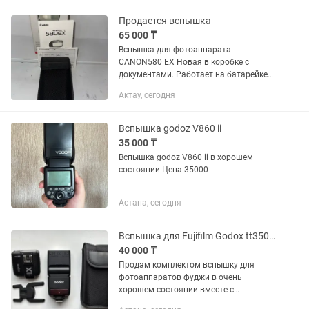
Продается вспышка
65 000 ₸
Вспышка для фотоаппарата
CANON580 EX Новая в коробке с
документами. Работает на батарейке
АА Напишите
Актау, сегодня
Вспышка godoz V860 ii
35 000 ₸
Вспышка godoz V860 ii в хорошем
состоянии Цена 35000
Астана, сегодня
Вспышка для Fujifilm Godox tt350 с синхронизатором x1tf
40 000 ₸
Продам комплектом вспышку для
фотоаппаратов фуджи в очень
хорошем состоянии вместе с
синхронизатором. Работают от