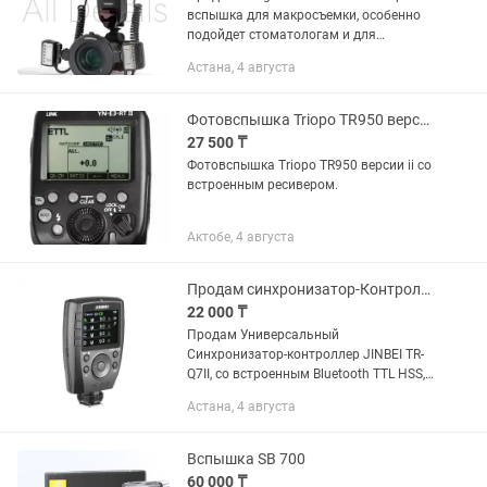
вспышка для макросъемки, особенно
подойдет стоматологам и для
предметной съемки Приобреталось на
Астана, 4 августа
каспи кз Состояние отличное,
пользовались буквально пару...
Фотовспышка Triopo TR950 версии ii со встроенным ресивером.
27 500 ₸
Фотовспышка Triopo TR950 версии ii со
встроенным ресивером.
Актобе, 4 августа
Продам синхронизатор-Контролер JINBEI TR-Q7II Bluetooth TTL HSS
22 000 ₸
Продам Универсальный
Синхронизатор-контроллер JINBEI TR-
Q7II, со встроенным Bluetooth TTL HSS,
подходит для всех марок камер - в
Астана, 4 августа
количестве - 1 штука Контроллер
JINBEI TR-Q7II Bluetooth TTL HSS -...
Вспышка SB 700
60 000 ₸