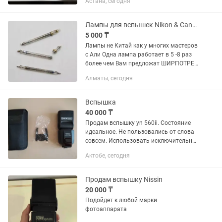
Астана, сегодня
пальчиковых батареек. Бонусом отдам
складной софтбокс для съемки
профессиональных...
Лампы для вспышек Nikon & Canon Лампы не Китай
5 000 ₸
Лампы не Китай как у многих мастеров
с Али Одна лампа работает в 5 -8 раз
более чем Вам предложат ШИРПОТРЕБ
Распродажа Остатка с сервиса
Алматы, сегодня
Отправка в регионы Nikon SB600, Nikon
SB700, Nikon SB800...
Вспышка
40 000 ₸
Продам вспышку yn 560ii. Состояние
идеальное. Не пользовались от слова
совсем. Использовать исключительно
аккумуляторные батарейки (в
Актобе, сегодня
комплект не поставляю). В общем
останетесь довольны качеством.
Продам вспышку Nissin
20 000 ₸
Подойдет к любой марки
фотоаппарата