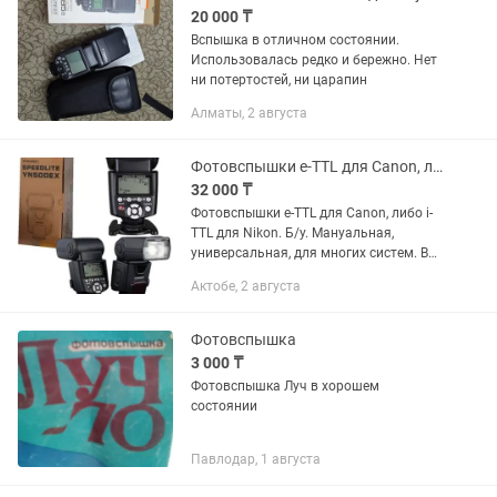
20 000 ₸
Вспышка в отличном состоянии.
Использовалась редко и бережно. Нет
ни потертостей, ни царапин
Алматы, 2 августа
Фотовспышки e-TTL для Canon, либо i-TTL для Nikon. Б/у
32 000 ₸
Фотовспышки e-TTL для Canon, либо i-
TTL для Nikon. Б/у. Мануальная,
универсальная, для многих систем. В
мягком чехле. Либо макро вспышка,
Актобе, 2 августа
оригинал Nikon. Цены разные.
Фотовспышка
3 000 ₸
Фотовспышка Луч в хорошем
состоянии
Павлодар, 1 августа