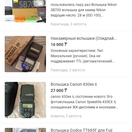
пользовались пару раз Вспышка Nikon
SB700 вспышка для камер Nikon
ведущее число: 28 м (ISO 100)
поддержка режимов i-TTL поворотная
Караганда, 3 августа
головка выбор угла освещения: авто,
ручной встроенный дисплей вес:...
Накамерные вспышки (Спидлайты)
16 000 ₸
Основные характеристики: Тип:
Мануальная (ручная). Она не
поддерживает TTL (автоматический
замер экспозиции). Мощность
Павлодар, 3 августа
импульса нужно выставлять вручную
кнопками на самой вспышке.
Встроенный...
Вспышка Canon 430ex ii
27 000 ₸
canon 430ex ii, состояние нового Это
фотовспышка Canon Speedlite 430EX II,
оснащенная ЖК-дисплеем и кнопками
управления на задней
Алматы, 3 августа
панели.Устройство предназначено для
использования с цифровыми...
Вспышка Godox TT685F для Fuji