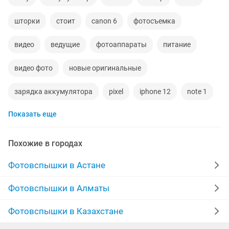
шторки
стоит
canon 6
фотосъемка
видео
ведущие
фотоаппараты
питание
видео фото
новые оригинальные
зарядка аккумулятора
pixel
iphone 12
note 1
Показать еще
синтезатор
8 iphone
samsung galaxy
zte
книги новые
авторадио
отдам
Похожие в городах
аккумуляторы iphone
аккумулятор айфон
Фотовспышки в Астане
телефон айфон 10
телефон samsung
iphone pro
Фотовспышки в Алматы
5 se
note4
телефон samsung galaxy
note3
Фотовспышки в Казахстане