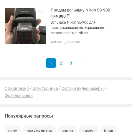
• Официальная Гарантия...
Продам вспышку Nikon SB-900
174 000 ₸
Вспышка Nikon SB-900 для
профессиональных зеркальных
фотоаппаратов Nikon
Алматы, 29 июля
1
2
3
Объявления
Электроника
Фото- и видеокамеры
Фотовспышки
Популярные запросы
sony
аккумулятор
canon
камер
блок