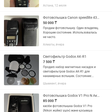
Астана, 12 июля
Фотовспышка Canon speedlite 430ex ii
50 000 ₸
Продам фотовспышку. Один владелец.
Хорошее состояние. Использовалась
не часто.
Алматы, вчера
Светофильтр Godox AK-R1
7 500 ₸
Продаю набор магнитных насадок и
светофильтров Godox AK-R1 для
накамерных вспышек. Состояние:
Хорошее, все основные элементы в
Шымкент, вчера
рабочем состоянии. Комплект:
Включает в себя шторку, соты
(сотовый...
Фотовспышка Godox V1 Pro N Аккумулятор Godox VB30
85 000 ₸
кәсіби фотовспышка Godox V1 Pro
(Nikon жүйесі үшін) және қосымша