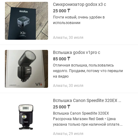
Синхронизатор godox x3 c
25 000 ₸
Почти новый, очень удобен в
использовании
Алматы, 30 июля
Вспышка godox v1pro c
85 000 ₸
Отличная вспышка, пользовались
недолго. Продаем, потому что перешли
на видео
Алматы, 30 июля
Вспышка Canon Speedlite 320EX Рассрочка Магазин Red Geek
25 000 ₸
Вспышка Canon Speedlite 320EX
Рассрочка Магазин Red Geek • Цена
указана только при наличной оплате.
цена указана уже со скидкой, от суммы
Алматы, 29 июля
которая на витрине • Рассрочка 0-0-12