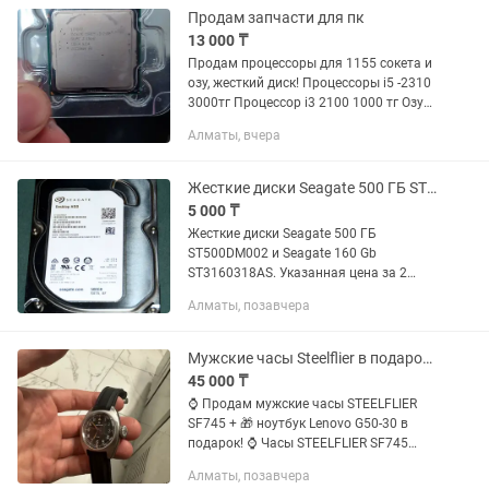
Продам запчасти для пк
13 000 ₸
Продам процессоры для 1155 сокета и
озу, жесткий диск! Процессоры i5 -2310
3000тг Процессор i3 2100 1000 тг Озу
hynix 8 gb ,4000 тг Озу самсунг 4 гб
Алматы, вчера
2000 тг Жесткий диск 500 гб 3000тг
Жесткие диски Seagate 500 ГБ ST500DM002 и Seagate 160 Gb (цена за 2)
5 000 ₸
Жесткие диски Seagate 500 ГБ
ST500DM002 и Seagate 160 Gb
ST3160318AS. Указанная цена за 2
жёстких диска. Б.У., в рабочем
Алматы, позавчера
состоянии, были подключены к
телевизору для воспроизведения
видео, фильмов и...
Мужские часы Steelflier в подарок НОУТБУК
45 000 ₸
⌚ Продам мужские часы STEELFLIER
SF745 + 🎁 ноутбук Lenovo G50-30 в
подарок! ⌚ Часы STEELFLIER SF745
Корпус из нержавеющей стали 316L.
Алматы, позавчера
Сапфировое стекло с антибликовым