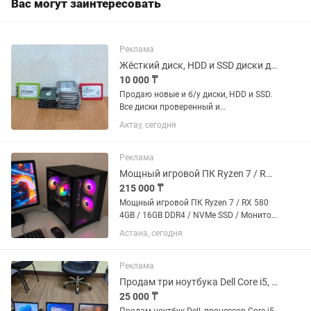
Вас могут заинтересовать
Реклама
Жёсткий диск, HDD и SSD диски для компьютера и ноутбука, Новые
10 000 ₸
Продаю новые и б/у диски, HDD и SSD.
Все диски проверенный и
соответственно работоспособный! SSD
Актау, сегодня
диски Новые. SSD 256GB (Розничная
стоимость): 256Gb (10 штук) - 20000тг. -
HDD диски б/у. HDD 500...
Реклама
Мощный игровой ПК Ryzen 7 / RX 580 4GB / 16GB DDR4 / NVMe SSD / Монитор
215 000 ₸
Мощный игровой ПК Ryzen 7 / RX 580
4GB / 16GB DDR4 / NVMe SSD / Монитор
Продам мощный игровой компьютер
Астана, сегодня
на 8 ядерном Ryzen 7 в комплекте с
монитором 23". Подходит для
современных игр, учебы,...
Реклама
Продам три ноутбука Dell Core i5, Compaq Core i3, Compaq.
25 000 ₸