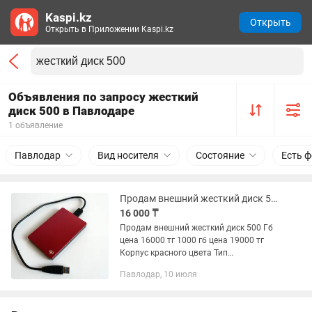
Kaspi.kz
Открыть
Открыть в Приложении Kaspi.kz
Объявления по запросу жесткий
диск 500 в Павлодаре
1 объявление
Павлодар
Вид носителя
Состояние
Есть ф
Продам внешний жесткий диск 500 гб
16 000 ₸
Продам внешний жесткий диск 500 Гб
цена 16000 тг 1000 гб цена 19000 тг
Корпус красного цвета Тип
подключения USB TYPE C Можно
Павлодар, 10 июля
использовать как внешнее хранилище
для игровых приставок...