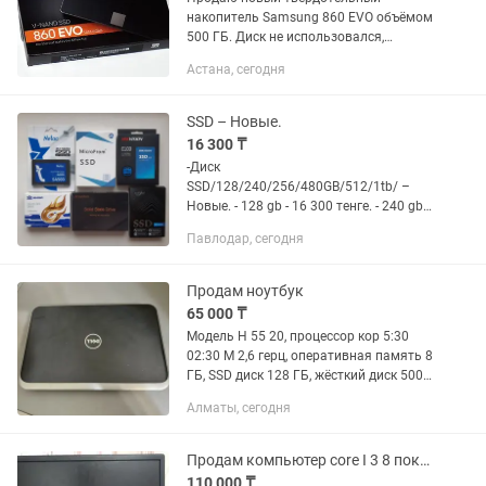
накопитель Samsung 860 EVO объёмом
500 ГБ. Диск не использовался,
находится в идеальном состоянии.
Астана, сегодня
Характеристики: — Объём: 500 ГБ —
Форм-фактор: 2.5" — Интерфейс: SATA
III...
SSD – Новые.
16 300 ₸
-Диск
SSD/128/240/256/480GB/512/1tb/ –
Новые. - 128 gb - 16 300 тенге. - 240 gb -
21 000 тенге. - 256 gb - 22 500 тенге. -
Павлодар, сегодня
512 gb - 39 000 тенге. - 1 Tb - 57 000
тенге. Более 1тб под заказ....
Продам ноутбук
65 000 ₸
Модель Н 55 20, процессор кор 5:30
02:30 М 2,6 герц, оперативная память 8
ГБ, SSD диск 128 ГБ, жёсткий диск 500
ГБ, экран 15,6, видеокарта AMD Радион
Алматы, сегодня
76 70 М на 2 ГБ
Продам компьютер core I 3 8 поколения в отличном состояние
110 000 ₸