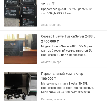
12 000 ₸
Продам ссд диски Б/У 250 gb 97% 12
тыс 500 gb 99% 23 тыс
Алматы, вчера
Сервер Huawei FusionServer 2488H V5 2xxeon 8160, 128GB RAM
2 450 000 ₸
Модель FusionServer 2488H V5 Форм-
фактор Стоечный сервер высотой 2U
Процессоры 2 или 4 процессора
Scalable первого поколения (серии ) с
Алматы, вчера
величиной отвода тепловой мощности
до 205 Вт 2 или 4 процессора...
Персональный компьютер
100 000 ₸
Материнская плата Biostar TH55B,
Процессор Intel I3-третьего поколения.
Блок питания на 500 ватт. Жёсткий
диск SSd твердотельный на 512
Караганда, вчера
мб,DVD-RW, оперативная память 7 Гб-
DDR3, видеокарта GTX 1050 Ti...