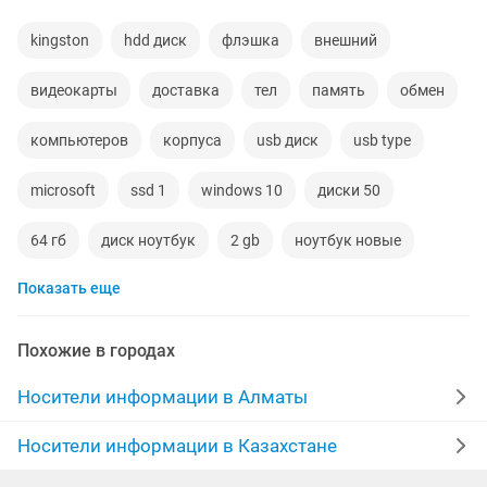
kingston
hdd диск
флэшка
внешний
видеокарты
доставка
тел
память
обмен
компьютеров
корпуса
usb диск
usb type
microsoft
ssd 1
windows 10
диски 50
64 гб
диск ноутбук
2 gb
ноутбук новые
Показать еще
новы телефон
500 гб
4gb
16 гб
sata
hdd ssd
microsoft windows
64гб
4 gb
Похожие в городах
адаптеры
диски на пк
windows 8
Носители информации в Алматы
ноутбуки ssd
жесткий д
windows 7
Носители информации в Казахстане