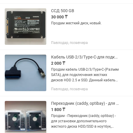
покрытием (устойчиво к...
ССД 500 GB
30 000 ₸
Продам жесткий диск, новый.
Павлодар, позавчера
Кабель USB-2/3/Type-C-для подключения Hdd2.5-ssd
2 000 ₸
Продам кабель USB-2/3/Type-C-(Разъем
SATA), для подключения жестких
дисков HDD 2.5 и SSD. Данный кабель
удобен для быстрого внешнего
Павлодар, позавчера
подключения жестких дисков к
настольному ПК или ноутбуку и для...
Переходник (caddy, optibay) - для установки дополнительного жесткого диска
1 800 ₸
Продам - Переходник (caddy, optibay) -
для установки дополнительного
жесткого диска HDD/SSD в ноутбук,
вместо dvd/сd-rom, разъем Sata-sata .