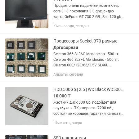
Продам очень надежный компьютер
core 3 i 8 поколения 3.0 ghz, видео
карта GeForse GT 730 2 GB , Ssd 120 gb
Жесткий диск 500 гб ozy 8 gb , монитор
Кызылорда, сегодня
20 диоганали .Вообщем все готово для
работы, и для...
Процессоры Socket 370 разные
Договорная
Celeron 366 SL36C Mendocino - 500 тг.
Celeron 466 SL3FL Mendocino - 500 тг.
Celeron 600/128/66/1.5V SL46U
Coppermine - 500 тг. Celeron
Алматы, сегодня
700/128/66/1.7V SL4P8 Coppermine -
500 тг. Celeron...
HDD 500Gb | 2.5 | WD Black WD5000LPLX | 7200 | жесткий диск
10 000 ₸
Жесткий диск 500 Gb, подойдет для
ноутбука и ПК, скорость 7200 об.,
состояние хорошее, гарантия качества,
все проверено, в случае
Шымкент, вчера
необходимости замена или возврат.
Пишите p или звоните в любое...
SSD накопители