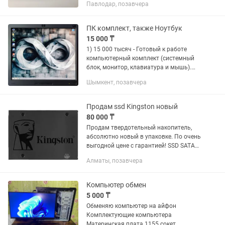
Павлодар, позавчера
Толщина 9,5 и 12,7 мм. В комплекте –
болты, отвертка,...
ПК комплект, также Ноутбук
15 000 ₸
1) 15 000 тысяч - Готовый к работе
компьютерный комплект (системный
блок, монитор, клавиатура и мышь).
Для работы с документами, школьной
Шымкент, позавчера
учебы, просмотра видео. Система
настроена: установлена...
Продам ssd Kingston новый
80 000 ₸
Продам твердотельный накопитель,
абсолютно новый в упаковке. По очень
выгодной цене с гарантией! SSD SATA
kinston объем 960 гб. Модель А400.
Алматы, позавчера
Скорость чтения 500 мб/сек. Тип чипов
TLC.
Компьютер обмен
5 000 ₸
Обменяю компьютер на айфон
Комплектующие компьютера
Материнская плата 1155 сокет