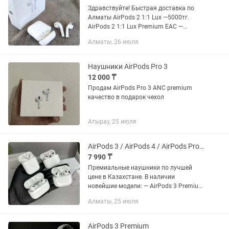
Здравствуйте! Быстрая доставка по
Алматы AirPods 2 1:1 Lux —5000тг.
AirPods 2 1:1 Lux Premium EAC —
6000тг. AirPods PRO 1:1 Lux Premium
Алматы, 26 июля
EAC — 6990тг (Отличное качество
+Мощный звук и...
Наушники AirPods Pro 3
12 000 ₸
Продам AirPods Pro 3 ANC premium
качество в подарок чехол
Атырау, 25 июля
AirPods 3 / AirPods 4 / AirPods Pro 2 Premium 1в1 - Эйрподс Apple Эпл
7 990 ₸
Премиальные наушники по лучшей
цене в Казахстане. В наличии
новейшие модели: — AirPods 3 Premium
— 7 990 тг — AirPods 4 Premium — 8 990
Алматы, 25 июля
тг — AirPods Pro 2 Premium — 9 990 тг
Почему выбирают нас: —...
AirPods 3 Premium