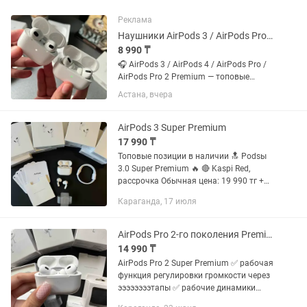
Реклама
Наушники AirPods 3 / AirPods Pro / AirPods Pro 2 Premium
8 990 ₸
🎧 AirPods 3 / AirPods 4 / AirPods Pro /
AirPods Pro 2 Premium — топовые
копии по 🔥 цене! НАУШНИКИ НОВЫЕ,
Астана, вчера
ЗАПЕЧАТАННЫЕ!!! ГАРАНТИЯ ✅ 💎
Качественный звук, стиль и комфорт
как у оригинала. ✅ Анимация...
AirPods 3 Super Premium
17 990 ₸
Топовые позиции в наличии 🔝 Podsы
3.0 Super Premium 🔥 🔴 Kaspi Red,
рассрочка Обычная цена: 19 990 тг +
чехол в подарок 🎁 Цена со скидкой: 17
Караганда, 17 июля
990 тг + чехол в подарок 🎁 Бесплатная
доставка в...
AirPods Pro 2-го поколения Premium
14 990 ₸
AirPods Pro 2 Super Premium ✅ рабочая
функция регулировки громкости через
ээээээээтапы ✅ рабочие динамики
кейса ✅ отличный звук ✅ громкие басы