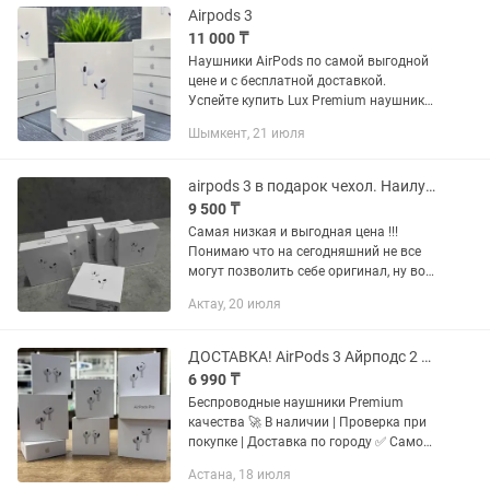
Airpods 3
11 000 ₸
Наушники AirPods по самой выгодной
цене и с бесплатной доставкой.
Успейте купить Lux Premium наушники
AirPods , по качеству 1 в 1 с
Шымкент, 21 июля
оригинальными наушниками. Все
функции работают так же, как в...
airpods 3 в подарок чехол. Наилучшее качество.Доставка есть
9 500 ₸
Самая низкая и выгодная цена !!!
Понимаю что на сегодняшний не все
могут позволить себе оригинал, ну вот
же они! Это не люкс, это выше! Самая
Актау, 20 июля
топовая качество! Цена со скидкой!
Качество...
ДОСТАВКА! AirPods 3 Айрподс 2 Airpods Pro Наушники Эирподс Про
6 990 ₸
Беспроводные наушники Premium
качества 🚀 В наличии | Проверка при
покупке | Доставка по городу ✅ Самое
топовое качество в своём сегменте ✅
Астана, 18 июля
Гарантия 30 дней ✅ Бесплатная