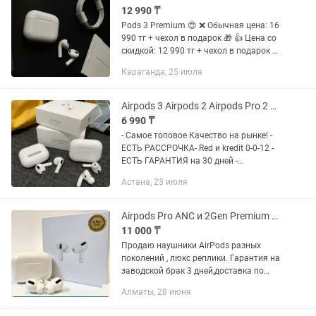
12 990 ₸
Pods 3 Premium 😍 ❌ Обычная цена: 16
990 тг + чехол в подарок 🎁 👍 Цена со
скидкой: 12 990 тг + чехол в подарок 🎁
🔴 Kaspi Red, рассрочка Подсы 3-ей
Караганда, 25 июля
серии набирают все большую и
большую...
Airpods 3 Airpods 2 Airpods Pro 2 Наушники Айрподс про 2
6 990 ₸
- Самое топовое Качество на рынке! -
ЕСТЬ РАССРОЧКА- Rеd и kredit 0-0-12 -
ЕСТЬ ГАРАНТИЯ на 30 дней -
БЕСПЛАТНАЯ доставка собственными
Астана, 23 июля
курьерами по городу. - При покупке
можно проверить!!! - Добавь в...
Airpods Pro ANC и 2Gen Premium Airpods 2 Airpods 3 активное шумоподавление
11 000 ₸
Продаю наушники AirPods разных
поколений , люкс реплики. Гарантия на
заводской брак 3 дней,доставка по
Алматы платно. Наушники AirPods Pro
Алматы, 28 июня
ANC с активным шумоподавлением в
белом цвете, Люкс Премиум...