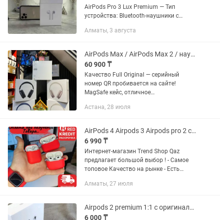
AirPods Pro 3 Lux Premium — Тип
устройства: Bluetooth-наушники с
микрофоном — Конструкция:
Алматы, 3 августа
вкладыши — Кабель Lightning в
комплекте: есть — Работает на...
AirPods Max / AirPods Max 2 / наушники 1в1 Full качества
60 900 ₸
Качество Full Original — серийный
номер QR пробивается на сайте!
MagSafe кейс, отличное
шумоподавление, качественный
Астана, 28 июля
микрофон, полный функционал Apple.
Поддержка iOS и Android. AirPods Max2
|...
AirPods 4 Airpods 3 Airpods pro 2 с шумоподавлением. Airpods Pro 3 Арподс
6 990 ₸
Интернет-магазин Trend Shop Qaz
предлагает большой выбор ! - Самое
топовое Качество на рынке - Есть
Рассрочка - Red и kredit 0-0-12 - Есть
Алматы, 27 июля
Гарантия на 30 дней - Бесплатная
Доставка Собственными...
Airpods 2 premium 1:1 с оригиналом Премиум качество
6 000 ₸