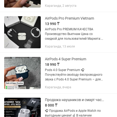
течении 2-3 часов в день заказа по
Караганда, 2 августа
Караганде 🚚 Бесплатная доставка по
Казахстану 🇰🇿 Подробнее о...
AirPods Pro Premium Vietnam
13 990 ₸
AirPods Pro PREMIUM КАЧЕСТВА
Производство Вьетнам Цена со
скидкой для пользователей Маркета:
13 990 тг + чехол в подарок 🎁🎁🎁 🔴
Караганда, 13 июля
Kaspi Red, рассрочка Бесплатная
доставка в течении 2-3 часов в...
AirPods 4 Super Premium
18 990 ₸
Pods 4.0 Super Premium 🎧
Почувствуйте свободу беспроводного
звука с Pods 4.0 Super Premium – для
музыки,фильмов и ежедневного
Караганда, вчера
вдохновения✨ ✅ отличный звук ✅
басы ✅ прозрачность ✅ анимация ✅...
Продажа наушников и смарт часов Apple
8 000 ₸
🎧 Продажа AirPods и Apple Watch по
выгодным ценам! 🍏 В наличии