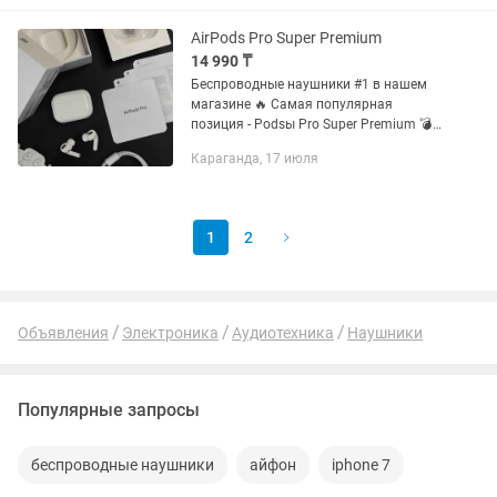
доставка по городу...
AirPods Pro Super Premium
14 990 ₸
Беспроводные наушники #1 в нашем
магазине 🔥 Самая популярная
позиция - Podsы Pro Super Premium 💣
Обычная цена: 16 490 тг + чехол в
Караганда, 17 июля
подарок 🎁 Цена со скидкой для наших
подписчиков 💸: 14 990 тг +...
1
2
Объявления
Электроника
Аудиотехника
Наушники
Популярные запросы
беспроводные наушники
айфон
iphone 7