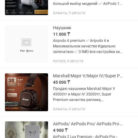
большой выбор моделей: ✅ AirPods 1
✅ AirPods 2 ✅ AirPods Pro (3-го
Алматы, 5 августа
поколения) ✅ AirPods Max Предлагаем
несколько вариантов...
Наушник
11 000 ₸
Airpods 4 premium ✅ Aripods 4 в
Максимальном качестве Идеально
запечатано ✅ З ІМЕІ все настройки как
у оригинала ✅ Пробивается на
Актобе, 4 августа
официальном сайте Apple ✅ Анимация
на айфонах ✅ Шикарный микрофон ✅...
Marshall Major V/Major IV/Super Premium/стильные/мощные/доставка
45 000 ₸
Продаю наушники Marshall Major V
45000тг и Major IV 35000тг, Super
Premium качества реплика,
беспроводные наушники от Marshall
Алматы, 4 августа
производства Сингапур,в коричневом
цвете.Это крутое качество!! Эти же...
AirPods/ AirPods Pro/ AirPods Pro 3/ наушники. Apple
4 900 ₸
AirPods 2 Lux Premium - AirPods Pro -