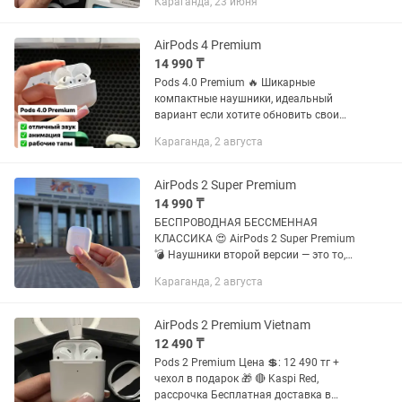
Караганда, 23 июня
✅ анимация ✅ датчик снятия ✅
оригинальное меню в...
AirPods 4 Premium
14 990 ₸
Pods 4.0 Premium 🔥 Шикарные
компактные наушники, идеальный
вариант если хотите обновить свои
подсы первой , второй или третьей
Караганда, 2 августа
серии 💣 А также наушники всегда
будут превосходным и актуальным...
AirPods 2 Super Premium
14 990 ₸
БЕСПРОВОДНАЯ БЕССМЕННАЯ
КЛАССИКА 😍 AirPods 2 Super Premium
💣 Наушники второй версии — это то,
что знает каждый Давайте немного
Караганда, 2 августа
расскажем вам про них 👇🏻 ▪️
Совместимость со всеми
устройствами на...
AirPods 2 Premium Vietnam
12 490 ₸
Pods 2 Premium Цена 💲: 12 490 тг +
чехол в подарок 🎁 🔴 Kaspi Red,
рассрочка Бесплатная доставка в