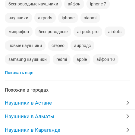
беспроводные наушники
айфон
iphone 7
наушники
airpods
iphone
xiaomi
микрофон
беспроводные
airpods pro
airdots
новые наушники
стерео
айрподс
samsung наушники
redmi
apple
айфон 10
Показать еще
xiaomi redmi
хорошем состоянии
микрофон наушник
airpods 1
аирподс
Похожие в городах
качество
комплекты
идеальном
air
Наушники в Астане
доставка
iphone оригинал
черны
пола
Наушники в Алматы
iphone7
airpods2
науышник
Наушники в Караганде