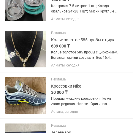
Кастрюля 7.5 литров 1 шт; блюдо
овальное 24×28 1 шт; Миски круглые с
крышкой глубокие: 24×20 1 шт и 24×28
Алматы, сегодня
1 шт; миски овальные без крышек
глубина 4 -4.8 см: 24×28 2 шт, 24×20 1
шт, и 28×34 1 шт,...
Реклама
Колье золотое 585 пробы с цирконием
639 000 ₸
Колье золотое 585 пробы с цирконием.
Вставка горный хрусталь. Вес 16.4
грамма. Производство 1 Московский
Алматы, сегодня
ювелирный завод. Оригинал проба
серп и молот. Состояние нового
изделия. Лучшая цена по 39000...
Реклама
Кроссовки Nike
30 000 ₸
Продам мужские кроссовки nike Air
zoom pegasus. Новые . Оригинал.
Продам за 30 тыс.
Астана, сегодня
Реклама
Телевизор