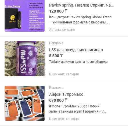
Pavlov spring. Павлов Спринг. Nano balsam. Нано бальзам. Доставка. Оригинал
120 000 ₸
Концентрат Pavlov Spring Global Trend
— уникальная формула с высоким
содержанием коэнзима Q₁₀, известного
Астана, сегодня
своей способностью усиливать
естественную энергию клеток. В основе
— 189 растительных...
Реклама
LSS для похудения оригинал
5 500 ₸
Табиги жолмен кушти комек береди
Шымкент, сегодня
Реклама
Айфон 17промакс
670 000 ₸
iPhone 17proMax 256gb Новый
запечатанный e-Sim Гарантия✅ /
Верификация✅ / Оригинал✅ Цвет:🟠
Шымкент, сегодня
⚪️🔵