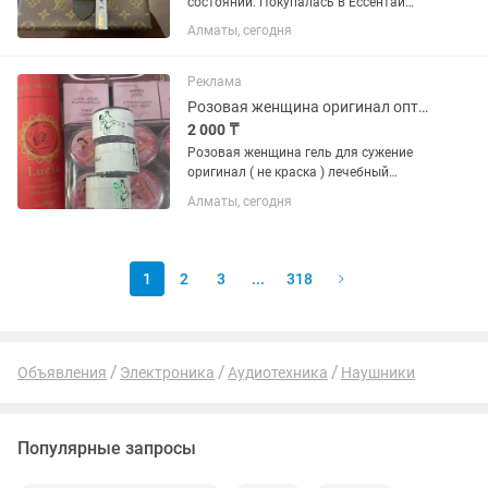
состоянии. Покупалась в Ессентай
молл. Несколько выходов. В комплекте
Алматы, сегодня
коробка и пыльник
Реклама
Розовая женщина оригинал оптом и в розницу фито аптека Китай онлайн магазин
2 000 ₸
Розовая женщина гель для сужение
оригинал ( не краска ) лечебный
эффект , убирает запах , убивает
Алматы, сегодня
микробы и бактерии отправка почта ,
Яндекс Индрайвер
1
2
3
...
318
Объявления
Электроника
Аудиотехника
Наушники
Популярные запросы