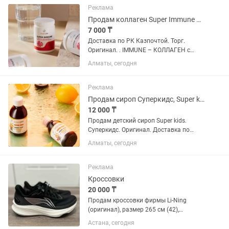
Реклама
Продам коллаген Super Immune Goldway.
7 000 ₸
Доставка по РК Казпочтой. Торг.
Оригинал. . IMMUNE – КОЛЛАГЕН с
витаминно-минеральным комплексом
Алматы, сегодня
MG, Zn, D3, K, Ca. Восполняет опорно-
двигательную систему, укрепляет
сосуды, помогает омоложению...
Реклама
Продам сироп Суперкидс, Super kids
12 000 ₸
Продам детский сироп Super kids.
Суперкидс. Оригинал. Доставка по
Казахстану. Детский сироп с
Алматы, сегодня
прополисом Усиливает иммунитет,
повышает работоспособность мозга,
улучшает память.
Реклама
Кроссовки
20 000 ₸
Продам кроссовки фирмы Li-Ning
(оригинал), размер 265 см (42),
состояние - новые, ношены всего 3
Астана, сегодня
раза. Продаю по причине широкой