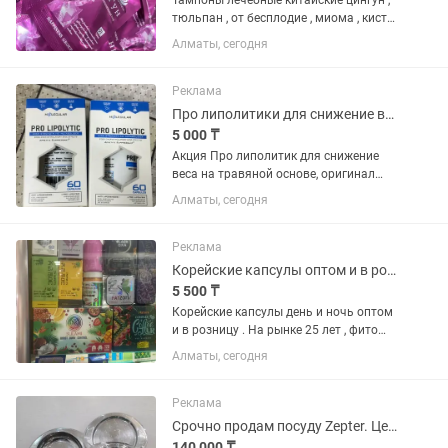
Тампоны лечебные китайские цингун ,
тюльпан , от бесплодие , миома , киста ,
цистит , воспаление придатков,
Алматы, сегодня
оригинал 100%
Реклама
Про липолитики для снижение веса оригинал
5 000 ₸
Акция Про липолитик для снижение
веса на травяной основе, оригинал
100% . Самые вкусные цены , на рынке
Алматы, сегодня
25 лет . Фито аптека . Все бады
оригинал . Клиенты знают , отправка
через почту , Индрайвер ,...
Реклама
Корейские капсулы оптом и в розницу оригинал . На рынке 25 лет , отправка ,
5 500 ₸
Корейские капсулы день и ночь оптом
и в розницу . На рынке 25 лет , фито
аптека . Доставка в любой город
Алматы, сегодня
Реклама
Срочно продам посуду Zepter. Цена снижена! Кастрюля
140 000 ₸