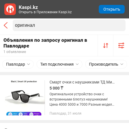
Kaspi.kz
Открыть
Открыть в Приложении Kaspi.kz
Объявления по запросу оригинал в
Павлодаре
1 объявление
Павлодар
Тип подключения
Производитель
Смарт очки с наушниками ТД Мирас 2 этаж 12 бутик
5 000 ₸
Оригинальное устройство очки с
встроенными блютуз наушниками!
Цена 4000 5000 и 7000 Разные модели
Хороший звук и аккумулятор. ТД
Павлодар, 31 июля
Мирас ул Абая 150 2 этаж 12 бутик