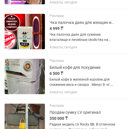
энергию. Фито аптека китайская лавка
Алматы, сегодня
здоровье, в розницу 7000. 100%
оригинал
Реклама
Чка палочка даян для женщин интим выручалочка
4 999 ₸
Чка палочка даян для сужение
влагалище и лечебные свойства на
основе трав. Собирает матку , убирает
Алматы, сегодня
запахи , сужает , эффект
девственности. Оригинал ,
остерегайтесь подделок . 23 года на
Реклама
рынке . Фито...
Белый кофе для похудение
6 500 ₸
Белый кофе в железной коробке для
снижение веса и сахара . Минус 8- кг ,
убирает аппетит дает энергию. Оптом и
Алматы, сегодня
в розницу. Фито аптека . Онлайн аптека
.Доставка , на рынке 25-лет .оптом
6500 акция.в...
Реклама
Продам сумку LV оригинал
350 000 ₸
Редкая модель LV Rocky BB. В отличном