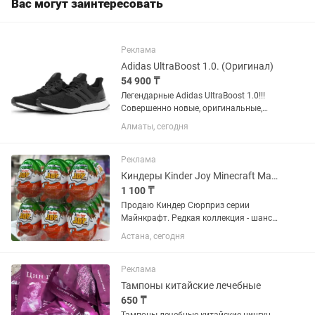
Вас могут заинтересовать
Реклама
Adidas UltraBoost 1.0. (Оригинал)
54 900 ₸
Легендарные Adidas UltraBoost 1.0!!!
Совершенно новые, оригинальные,
привезены из США 🇺🇸. Размер: 9.5US
Алматы, сегодня
(42 европейский). Вязаный верх
primeknit, промежуточная подошва
boost, система стабилизации...
Реклама
Киндеры Kinder Joy Minecraft Майнкрафт
1 100 ₸
Продаю Киндер Сюрприз серии
Майнкрафт. Редкая коллекция - шанс
собрать все фигурки пока они есть.
Астана, сегодня
Оригинал, срок годности в порядке.
Отлично подойдёт на день рождения,
как призы на праздник или...
Реклама
Тампоны китайские лечебные
650 ₸