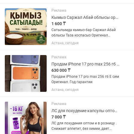
стопы. Цена окончательная.
Реклама
Кымыз Саржал Абай облысы оригинал
1 600 ₸
Сатылымда кымыз бар Саржал Абай
облысы Таза коспасыз Оригинал
Келып дамин коруге болады 24/7
Астана, сегодня
Доставка бар
Реклама
Продам iPhone 17 pro max 256 гб Е сим
630 000 ₸
Продам iPhone 17 pro max 256 гб Е сим
Оригинал. Год гарантии
Астана, сегодня
Реклама
ЛС для похудение капсулы оптом и в розницу . Без химии , снижает аппетит
7 000 ₸
ЛС для похудения оптом и в розницу .
Снижает аппетит, без химии, дает