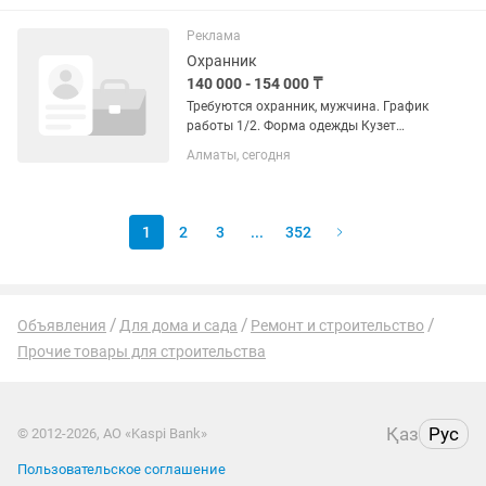
Обновленный профиль
металлочерепицы Монтерроса
Реклама
скандинавского типа с улучшенной...
Охранник
140 000 - 154 000 ₸
Требуются охранник, мужчина. График
работы 1/2. Форма одежды Кузет
Зарплата 14.000 тг за сутки. Объект
Алматы, сегодня
ЖК. ул. Навои чуть выше ул.
Жандосова.
1
2
3
...
352
Объявления
Для дома и сада
Ремонт и строительство
Прочие товары для строительства
Қаз
Рус
© 2012-2026, АО «Kaspi Bank»
Пользовательское соглашение