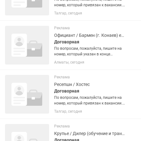
номер, который привязан к вакансии.
🔻О месте работы:🔻 ASTORIA (Астория)
Талгар, сегодня
— это лицензированное казино,
которое работает в специальной
туристической зоне игорных...
Реклама
Официант / Бармен (г. Конаев) есть трансфер
Договорная
По вопросам, пожалуйста, пишите на
номер, который указан в конце
вакансии. 🔻О месте работы:🔻 BOMBAY
Алматы, сегодня
(Бомбей) — это лицензированное
казино, которое работает в
специальной туристической зоне на...
Реклама
Ресепшн / Хостес
Договорная
По вопросам, пожалуйста, пишите на
номер, который привязан к вакансии.
👉О месте работы ASTORIA (Астория) —
Талгар, сегодня
это лицензированное казино, которое
работает в специальной туристической
зоне игорных...
Реклама
Крупье / Дилер (обучение и трансфер) г. Конаев
Договорная