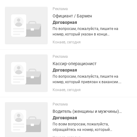
Реклама
Официант / Бармен
Договорная
По вопросам, пожалуйста, пишите на
номер, который указан в конце
вакансии. 🔻О месте работы:🔻 BOMBAY
Конаев, сегодня
(Бомбей) — это лицензированное
казино, которое работает в
специальной туристической зоне на...
Реклама
Кассир-операционист
Договорная
По вопросам, пожалуйста, пишите на
номер, который привязан к вакансии.
🔻О месте работы:🔻 BOMBAY (Бомбей)
Конаев, сегодня
— это лицензированное казино,
которое работает в специальной
туристической зоне на...
Реклама
Водитель (женщины и мужчины) авто бизнес-класса
Договорная
По всем вопросам, пожалуйста,
обращайтесь на номер, который
указан в конце вакансии.