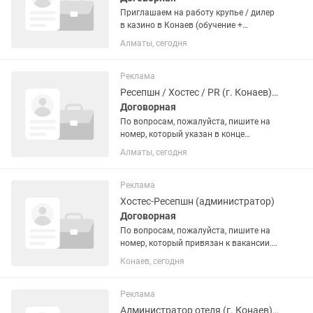
Приглашаем на работу крупье / дилер
в казино в Конаев (обучение +
трансфер) со стипендией По вопросам,
Алматы, сегодня
пожалуйста, пишите на номер, который
привязан к вакансии. 🔻О месте
работы:🔻 ASTORIA (Астория)...
Реклама
Ресепшн / Хостес / PR (г. Конаев) есть трансфер
Договорная
По вопросам, пожалуйста, пишите на
номер, который указан в конце
вакансии. 👉О месте работы ASTORIA
Алматы, сегодня
(Астория) — это лицензированное
казино, которое работает в
специальной туристической зоне
Реклама
игорных...
Хостес-Ресепшн (администратор)
Договорная
По вопросам, пожалуйста, пишите на
номер, который привязан к вакансии.
👉О месте работы ASTORIA (Астория) —
Конаев, сегодня
это лицензированное казино, которое
работает в специальной туристической
зоне игорных...
Реклама
Администратор отеля (г. Конаев) трансфер