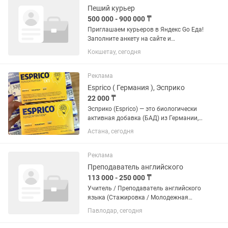
Пеший курьер
500 000 - 900 000 ₸
Приглашаем курьеров в Яндекс Go Еда!
Заполните анкету на сайте и
зарабатывайте уже сегодня! Работайте
Кокшетау, сегодня
пешком, на велосипеде, мотоцикле или
автомобиле — выбирайте удобный для
вас...
Реклама
Esprico ( Германия ), Эсприко
22 000 ₸
Эсприко (Esprico) — это биологически
активная добавка (БАД) из Германии,
разработанная для диетического
Астана, сегодня
лечения детей от 5 лет с СДВГ
(синдромом дефицита внимания и
гиперактивности). Препарат...
Реклама
Преподаватель английского
113 000 - 250 000 ₸
Учитель / Преподаватель английского
языка (Стажировка / Молодежная
практика) О работодателе: Центр
Павлодар, сегодня
современных языков «Лингвастан»
открывает конкурсный набор на