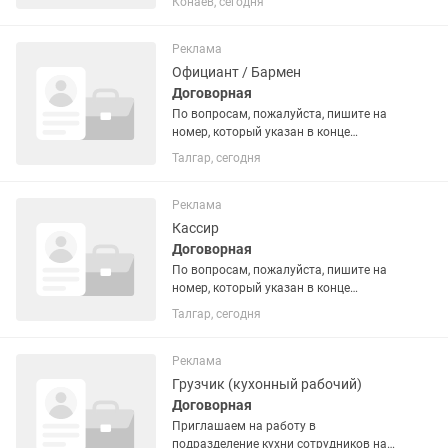
Конаев, сегодня
Рассматриваются женщины и
мужчины 👉 О месте работы BOMBAY
(Бомбей) — это лицензированное
Реклама
казино, которое...
Официант / Бармен
Договорная
По вопросам, пожалуйста, пишите на
номер, который указан в конце
вакансии. 🔻О месте работы:🔻 BOMBAY
Талгар, сегодня
(Бомбей) — это лицензированное
казино, которое работает в
специальной туристической зоне на...
Реклама
Кассир
Договорная
По вопросам, пожалуйста, пишите на
номер, который указан в конце
вакансии. 🔻О месте работы:🔻 BOMBAY
Талгар, сегодня
(Бомбей) — это лицензированное
казино, которое работает в
специальной туристической зоне на...
Реклама
Грузчик (кухонный рабочий)
Договорная
Приглашаем на работу в
подразделение кухни сотрудников на