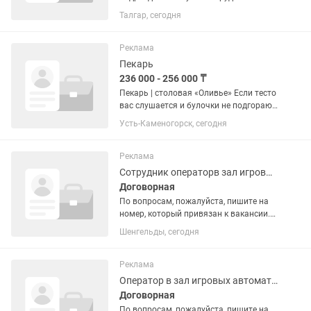
позицию грузчик / разнорабочий. Для
Талгар, сегодня
жителей Талгата имеется трансфер.
🔻Мы предлагаем:🔻 - Бесплатное
питание - Официальное
Реклама
трудоустройство -...
Пекарь
236 000 - 256 000 ₸
Пекарь | столовая «Оливье» Если тесто
вас слушается и булочки не подгорают,
ждём вас в нашей команде! Нам нужен
Усть-Каменогорск, сегодня
пекарь, который приходит на смену
вовремя, отвечает за свою работу и не
оставляет...
Реклама
Сотрудник операторв зал игровых автоматов (г.Коняев)
Договорная
По вопросам, пожалуйста, пишите на
номер, который привязан к вакансии.
🔻О месте работы:🔻 ASTORIA (Астория)
Шенгельды, сегодня
— это лицензированное казино,
которое работает в специальной
туристической зоне игорных...
Реклама
Оператор в зал игровых автоматов
Договорная
По вопросам, пожалуйста, пишите на