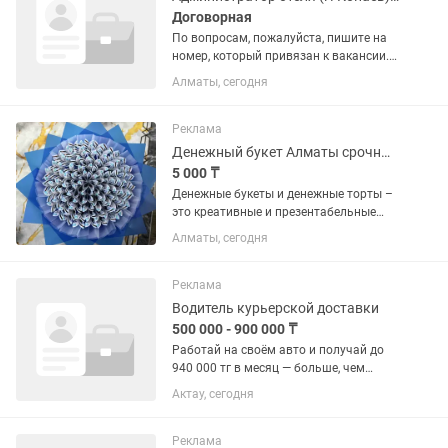
Договорная
По вопросам, пожалуйста, пишите на
номер, который привязан к вакансии.
👉О месте работы ASTORIA (Астория) —
Алматы, сегодня
это лицензированное казино, которое
работает в специальной туристической
зоне игорных...
Реклама
Денежный букет Алматы срочные заказы
5 000 ₸
Денежные букеты и денежные торты –
это креативные и презентабельные
способы дарить деньги, особенно в
Алматы, сегодня
бизнес-среде. Они подходят для
подарков партнёрам, сотрудникам, VIP-
клиентам, на юбилеи компаний,...
Реклама
Водитель курьерской доставки
500 000 - 900 000 ₸
Работай на своём авто и получай до
940 000 тг в месяц — больше, чем
рулём такси! Доставка еды —
Актау, сегодня
стабильный спрос, короткие маршруты
и меньше простоев. Почему выгодно:
Доход выше среднего по такси...
Реклама