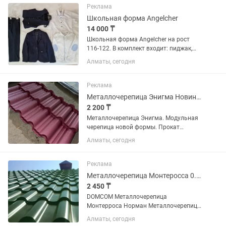
позицию преподавателя в рамках...
Реклама
Школьная форма Angelcher
14 000 ₸
Школьная форма Angelcher на рост
116-122. В комплект входит: пиджак,
жилетка, брюки, рубашка с коротким
Алматы, сегодня
рукавом, рубашка с длинным рукавом .
Состояние отличное! ✔️Длина рукава
пиджака - 48...
Реклама
Металлочерепица Энигма Новинка
2 200 ₸
Металлочерепица Энигма. Модульная
черепица новой формы. Прокат
производиться с Корейского и
Алматы, сегодня
Российского металла. Толщина 0.45 и
0.50 микрон. Гарантия 10 лет.
Работаем напрямую от завода
Реклама
изготовителя....
Металлочерепица Монтеросса 0.45--0.50
2 450 ₸
DOMCOM Металлочерепица
Монтерроса Норман Металлочерепица
Монтерроса Норман Фирменная
Алматы, сегодня
гарантия Характеристики: