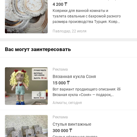
4 200 ₸
Коврики для ванной комнаты и
туалета овальные с бахромой разного
размера производства Турция. Ковры
мягкие, приятные на ощупь. Ворсовые,
Павлодар, 22 июля
микрофибра. Антискользящие.
Стильный дизайн.
Вас могут заинтересовать
Реклама
Вязанная кукла Соня
15 000 ₸
Вот вариант продающего описания: 🧸
Вязаная кукла «Соня» — подарок,
который запомнится! Очаровательная
Алматы, сегодня
кукла ручной работы, связанная из
100% хлопка. Мягкая, безопасная и
приятная на ощупь — станет...
Реклама
Стулья винтажные
300 000 ₸