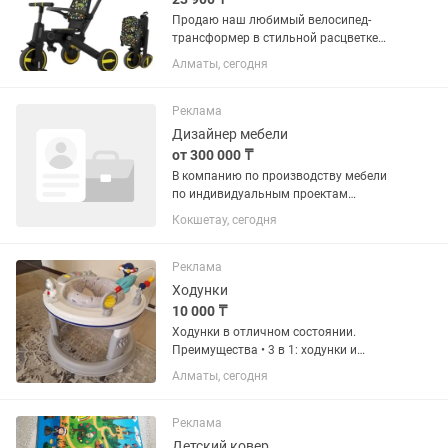
Продаю наш любимый велосипед-
трансформер в стильной расцветке
«Космос». Идеальный вариант для
Алматы, сегодня
активных родителей и детей от 1 до 4
лет! ▫️ 7 в 1: Растет вместе с ребенком.
Сначала используете как...
Реклама
Дизайнер мебели
от 300 000 ₸
В компанию по производству мебели
по индивидуальным проектам
требуется менеджер-дизайнер.
Кокшетау, сегодня
Обязанности: Консультирование и
продажа мягкой и корпусной мебели в
салоне и по телефону Расчет
Реклама
стоимости...
Ходунки
10 000 ₸
Ходунки в отличном состоянии.
Преимущества • 3 в 1: ходунки и
развивающий игровой центр • яркая
Алматы, сегодня
игровая панель с игрушками • мягкое и
удобное сиденье • устойчивое
основание для безопасности •...
Реклама
Детский ковер