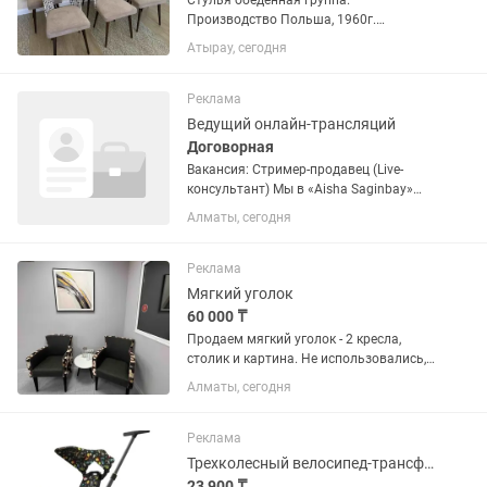
Стулья обеденная группа.
Производство Польша, 1960г.
Состояние после реставрации.
Атырау, сегодня
Идеальная посадка , обтекаемая
спинка, очень удобная, мягкое сиденье
Реклама
Ведущий онлайн-трансляций
Договорная
Вакансия: Стример-продавец (Live-
консультант) Мы в «Aisha Saginbay»
расширяем команду и ищем
Алматы, сегодня
харизматичного Стримера-продавца!
Мы — не просто магазин, а
масштабный бренд мусульманской
Реклама
женской одежды...
Мягкий уголок
60 000 ₸
Продаем мягкий уголок - 2 кресла,
столик и картина. Не использовались,
новые
Алматы, сегодня
Реклама
Трехколесный велосипед-трансформер Teknum SL168 (Космос)
23 900 ₸