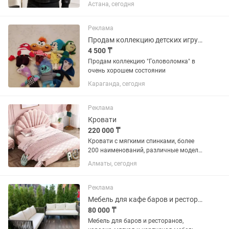
Материал: 100% натуральная кожа
Астана, сегодня
Производство: Турция Состояние:
новая, с оригинальными бирками.
Элегантная мужская куртка...
Реклама
Продам коллекцию детских игрушек
4 500 ₸
Продам коллекцию "Головоломка" в
очень хорошем состоянии
Караганда, сегодня
Реклама
Кровати
220 000 ₸
Кровати с мягкими спинками, более
200 наименований, различные модели,
сроки более 7 дней. КАЧЕСТВО.
Алматы, сегодня
Реклама
Мебель для кафе баров и ресторанов
80 000 ₸
Мебель для баров и ресторанов,