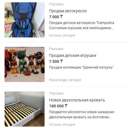
Реклама
Продам автокресло
7 000 ₸
Продам детское автокресло Trampulina
Состояние хорошее, всё необходимое
для безопасности ребёнка есть: мягкая
Астана, сегодня
обивка, боковая поддержка и ремни
безопасности. Кресло удобное, чистое,
бережно...
Реклама
Продам детские игрушки
7 500 ₸
Продам коллекцию "Щенячий патруль"
Караганда, сегодня
Реклама
Новая двухспальная кровать
180 000 ₸
Продается абсолютно новая шикарная
двухспальная кровать на болтовом
качественном соединении, за счёт
Астана, сегодня
болтов прослужит вам долгие годы.