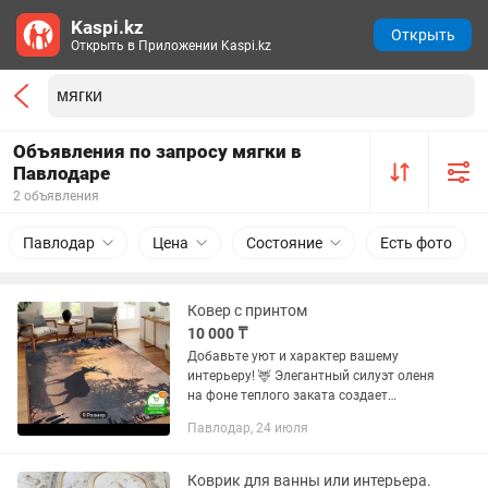
Kaspi.kz
Открыть
Открыть в Приложении Kaspi.kz
Объявления по запросу мягки в
Павлодаре
2 объявления
Павлодар
Цена
Состояние
Есть фото
Ковер с принтом
10 000 ₸
Добавьте уют и характер вашему
интерьеру! 🦌 Элегантный силуэт оленя
на фоне теплого заката создает
атмосферу спокойствия и природной
Павлодар, 24 июля
гармонии. Такой коврик станет
акцентом в гостиной, спальне или...
Коврик для ванны или интерьера.