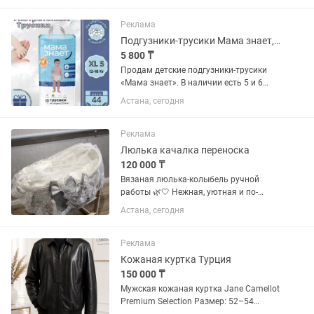
Размер спального места 180 на 200,
размер кровать целиком 200 на...
Реклама
Подгузники-трусики Мама знает, размеры 5 и 6
5 800 ₸
Продам детские подгузники-трусики
«Мама знает». В наличии есть 5 и 6
размеры. Отличное качество, мягкие,
Астана, сегодня
хорошо впитывают и не вызывают
раздражения.Упаковки абсолютно
новые, закрытые, не...
Реклама
Люлька качалка переноска
120 000 ₸
Вязаная люлька-колыбель ручной
работы 🌿🤍 Нежная, уютная и по-
настоящему особенная люлька для
Астана, сегодня
первых месяцев жизни малыша.
Каждая деталь выполнена с любовью:
• вязаная люлька ручной работы; •...
Реклама
Кожаная куртка Турция
150 000 ₸
Мужская кожаная куртка Jane Camellot
Premium Selection Размер: 52–54