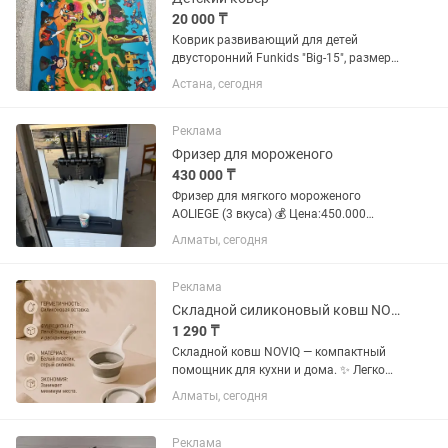
20 000 ₸
Коврик развивающий для детей
двусторонний Funkids "Big-15", размер
230х140 см, толщина 15 мм (мягкий
Астана, сегодня
пол для детской комнаты)
Реклама
Фризер для мороженого
430 000 ₸
Фризер для мягкого мороженого
AOLIEGE (3 вкуса) 💰 Цена:450.000
(небольшой торг) Продам
Алматы, сегодня
профессиональный фризер для
мягкого мороженого AOLIEGE. ✅
Работал всего один неполный сезон. ✅
Реклама
Полностью...
Складной силиконовый ковш NOVIQ для кухни
1 290 ₸
Складной ковш NOVIQ — компактный
помощник для кухни и дома. ✨ Легко
складывается и не занимает много
Алматы, сегодня
места ✨ Прочный пластиковый корпус
✨ Мягкая силиконовая рабочая часть
✨ Удобная ручка ✨ Подходит...
Реклама