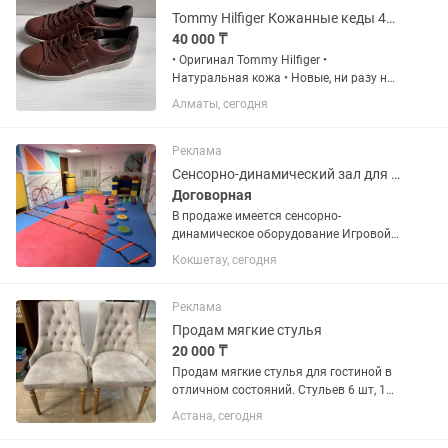
Tommy Hilfiger Кожанные кеды 42 размер
40 000 ₸
• Оригинал Tommy Hilfiger •
Натуральная кожа • Новые, ни разу не
носились • Размер 42 подходят под
Алматы, сегодня
джинсы; подходят под чиносы;
подходят под шорты; можно носить
весной и осенью; подходят для...
Реклама
Сенсорно-динамический зал для АФК
Договорная
В продаже имеется сенсорно-
динамическое оборудование Игровой
набор полоса препятствий 50000
Кокшетау, сегодня
Игровой набор мягких модулей 70000
Сенсорный коврик 20000 Шагай-ка с
цифрами 20000 Татами 11 м , 2 см...
Реклама
Продам мягкие стулья
20 000 ₸
Продам мягкие стулья для гостиной в
отличном состояний. Стульев 6 шт, 1
стул-25000, реальным покупателям
Астана, сегодня
торг