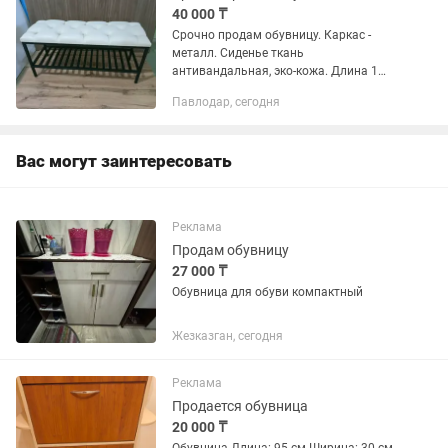
40 000 ₸
Срочно продам обувницу. Каркас -
металл. Сиденье ткань
антивандальная, эко-кожа. Длина 1
метр. Бесплатная доставка до
Павлодар, сегодня
подъезда по г.Павлодар. Возможно
изготовление по Вашим размерам
Вас могут заинтересовать
Реклама
Продам обувницу
27 000 ₸
Обувница для обуви компактный
Жезказган, сегодня
Реклама
Продается обувница
20 000 ₸