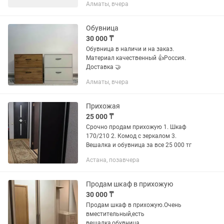
Алматы, вчера
до 15:00), без выходных, так как и так
неполный день. Вечернее, ночное...
Обувница
30 000 ₸
Обувница в наличи и на заказ.
Материал качественный 👍Россия.
Доставка 🤝
Алматы, вчера
Прихожая
25 000 ₸
Срочно продам прихожую 1. Шкаф
170/210 2. Комод с зеркалом 3.
Вешалка и обувница за все 25 000 тг
Астана, позавчера
Продам шкаф в прихожую
30 000 ₸
Продам шкаф в прихожую.Очень
вместительный,есть
вешалка,обувница.