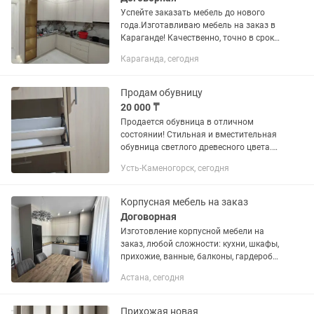
Успейте заказать мебель до нового
года.Изготавливаю мебель на заказ в
Караганде! Качественно, точно в срок
и под ваш бюджет.Работаю по вашим
Караганда, сегодня
размерам и пожеланиям. Срок
изготовления неделя, работаю...
Продам обувницу
20 000 ₸
Продается обувница в отличном
состоянии! Стильная и вместительная
обувница светлого древесного цвета.
Имеет 2 откидных отделения для обуви
Усть-Каменогорск, сегодня
и удобный выдвижной ящик для
хранения ключей, средств по...
Корпусная мебель на заказ
Договорная
Изготовление корпусной мебели на
заказ, любой сложности: кухни, шкафы,
прихожие, ванные, балконы, гардеробы,
тумбы, инсталляции, обувницы,
Астана, сегодня
зеркала с подсветкой и т.д. От
бюджетной до премиальной с...
Прихожая новая