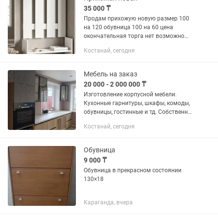
35 000 ₸
Продам прихожую новую размер 100
на 120 обувница 100 на 60 цена
окончательная торга нет возможно
изготовление любой прихожей звоните
Костанай, сегодня
узнавайте
Мебель на заказ
20 000 - 2 000 000 ₸
Изготовление корпусной мебели.
Кухонные гарнитуры, шкафы, комоды,
обувницы, гостинные и тд. Собственное
производство (г.Костанай) Фабричное
Костанай, сегодня
производство (г.Екатеринбург) Сборка
мебели
Обувница
9 000 ₸
Обувница в прекрасном состоянии
130×18
Караганда, вчера