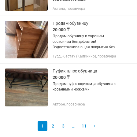
Астана, позавчера
Продам обувницу
20 000 ₸
Продам обувницу в хорошем
состоянии без дефектов!
Водоотталкивающая покрытия без
вздутия !
Туздыбастау (Калинино), позавчера
Пуфик плюс обувница
20 000 ₸
Продам пуф с ящиком ,и обувница с
кованными ножками
Актобе, позавчера
1
2
3
...
11