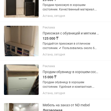
Продам прихожую в хорошем
состоянии. Качественный материал.
Зеркало в пол. Обувница с двумя
Астана, сегодня
отделами. Размер 210200. Можно
разделить на 3 части (отдельно
вешалка, зеркало и обувница)
Реклама
Прихожая с обувницей и мягким сиденьем, состояние почти новое
125 000 ₸
Продаётся прихожая в отличном
состоянии. ✔ Пользовались около 6
месяцев. ✔ Всё целое, без
Астана, сегодня
повреждений. ✔ Мягкое сиденье и
спинка. ✔ Удобные крючки для
верхней одежды. ✔ Вместительная
Реклама
обувница. ✔...
Продам обувницу в хорошем состоянии
15 000 ₸
Продам обувницу в хорошем
состоянии. Удобная и компактная.
Размеры 602590. Самовывоз.
Астана, сегодня
Мебель на заказ от ND mebel
Договорная