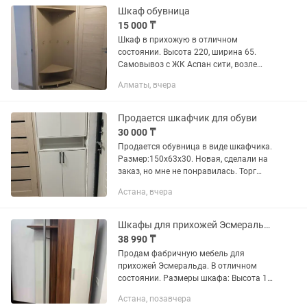
Шкаф обувница
15 000 ₸
Шкаф в прихожую в отличном
состоянии. Высота 220, ширина 65.
Самовывоз с ЖК Аспан сити, возле
нового Апорта.
Алматы, вчера
Продается шкафчик для обуви
30 000 ₸
Продается обувница в виде шкафчика.
Размер:150х63х30. Новая, сделали на
заказ, но мне не понравилась. Торг
уместен
Астана, вчера
Шкафы для прихожей Эсмеральда
38 990 ₸
Продам фабричную мебель для
прихожей Эсмеральда. В отличном
состоянии. Размеры шкафа: Высота 1м
98 см. Ширина 55 см. Глубина 35 см.
Астана, позавчера
Размеры вешалки: Высота 1м 98 см.