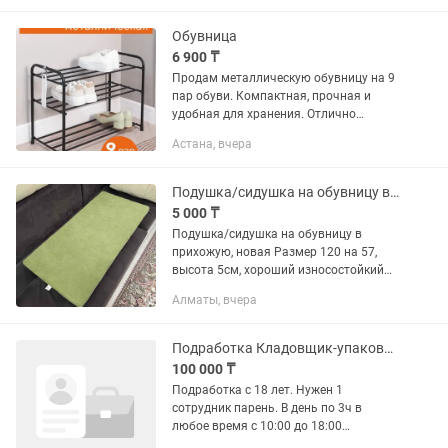
Ширина 50см. Глубина 35...
Обувница
6 900 ₸
Продам металлическую обувницу на 9
пар обуви. Компактная, прочная и
удобная для хранения. Отлично
подойдет для прихожей. Состояние
Астана, вчера
новое.
Подушка/сидушка на обувницу в прихожую, новая
5 000 ₸
Подушка/сидушка на обувницу в
прихожую, новая Размер 120 на 57,
высота 5см, хороший износостойкий
материал, плотный качественный
Алматы, вчера
поролон Можно обрезать, подшить под
свой размер Эту делали на заказ,...
Подработка Кладовщик-упаковщик товаров
100 000 ₸
Подработка с 18 лет. Нужен 1
сотрудник парень. В день по 3ч в
любое время с 10:00 до 18:00
(желательно большинство дней с 12:00