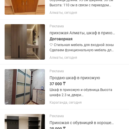
Обувница Длина: 95 см Ширина: 30 см
Высота: 110 см в связи с переездом
продается обувница в отличном
Алматы, сегодня
состоянии
Реклама
прихожая Алматы, шкаф в прихожую, прихожая на заказ, обувница
Договорная
🤍 Стильная мебель для входной зоны
Сделаем функциональную мебель для
прихожей, чтобы верхняя одежда,
Алматы, сегодня
обувь и другие вещи всегда были
аккуратно размещены. Подберём
подходящий вариант под интерьер и...
Реклама
Продаю шкаф в прихожую
37 000 ₸
Шкаф в прихожую и обувница.Высота
шкафа 2.3 м, двери
раздвижные.Состояние хорошее Цена
Караганда, сегодня
за все вместе
Реклама
Прихожая с обувницей в хорошем состоянии
25 000 ₸