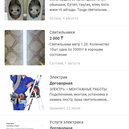
ойыншық. Ертегі, тақпақ, өлең, бата
және тб айтады. Түнде свитильник.
Блютузға қосылады, зарядкамен
Астана, 4 августа
қуатталады. Екі түрлі түсі бар: ақшыл
қызыл және көк
Свитильники
2 000 ₸
Светильники метр 1.20. Количество
10шт.одна по 2000тг в хорошем
состоянии
Сатпаев, 1 августа
Электрик
Договорная
ЭЛЕКТРо — МОНТАЖНЫЕ РАБОТЫ.
Подключение, монтаж, установка и
замена люстр, браа свитильников,
выключателей, розеток, датчиков
Шымкент, 22 июля
движения, счетчиков и
электропровотки в квартирах (77, 101,
103, 105, 121...
Услуги электрика
Договорная