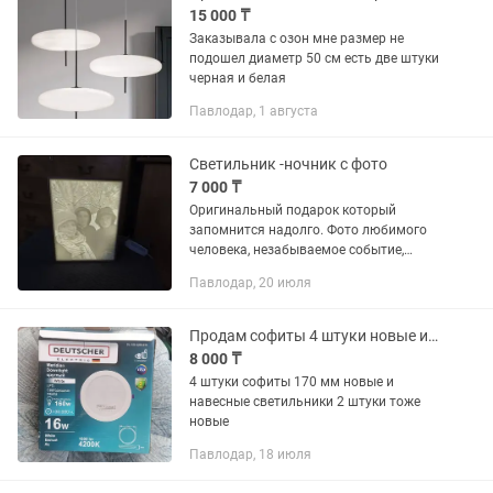
15 000 ₸
Заказывала с озон мне размер не
подошел диаметр 50 см есть две штуки
черная и белая
Павлодар, 1 августа
Светильник -ночник с фото
7 000 ₸
Оригинальный подарок который
запомнится надолго. Фото любимого
человека, незабываемое событие,
будет радовать вас каждый день и
Павлодар, 20 июля
вечер
Продам софиты 4 штуки новые и навесные светильники 2 штуки новые
8 000 ₸
4 штуки софиты 170 мм новые и
навесные светильники 2 штуки тоже
новые
Павлодар, 18 июля