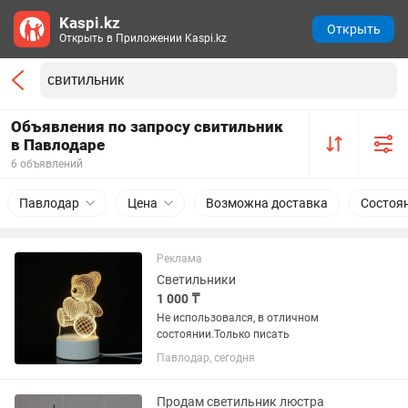
Kaspi.kz
Открыть
Открыть в Приложении Kaspi.kz
Объявления по запросу свитильник
в Павлодаре
6 объявлений
Павлодар
Цена
Возможна доставка
Состоя
Реклама
Светильники
1 000 ₸
Не использовался, в отличном
состоянии.Только писать
Павлодар, сегодня
Продам светильник люстра