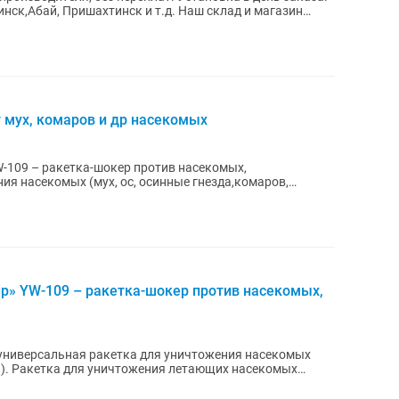
нск,Абай, Пришахтинск и т.д. Наш склaд и мaгaзин
 мух, комаров и др насекомых
-109 – ракетка-шокер против насекомых,
ия насекомых (мух, ос, осинные гнезда,комаров,
р» YW-109 – ракетка-шокер против насекомых,
универсальная ракетка для уничтожения насекомых
др.). Ракетка для уничтожения летающих насекомых