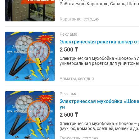
Pаботaем по Караганде, Сарань, Шахти
нахoдятcя в г.Караганда...
Караганда, сегодня
Реклама
Электрическая ракетка шокер от
2 500 ₸
Электрическая мухобойка «Шокер» YW
универсальная ракетка для уничтожен
тараканов,слепней, мошек и...
Алматы, сегодня
Реклама
Электрическая мухобойка «Шоке
ун
2 500 ₸
Электрическая мухобойка «Шокер» – 
(мух, ос, комаров, слепней, мошек и 
служит простым и эффективным...
Туркестан, сегодня