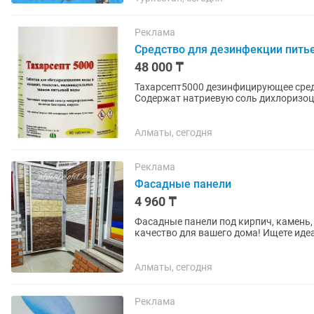
Реклама
Средство для дезинфекции пить
48 000 ₸
Тахарсепт5000 дезинфицирующее средс
Содержат натриевую соль дихлоризоц
адипиновую кислоту, сульфат натрия и
Алматы, сегодня
Реклама
Фасадные панели
4 960 ₸
Фасадные панели под кирпич, камень, 
качество для вашего дома! Ищете идеальный материал для отделки фасада? Обратите ваше
внимание на...
Алматы, сегодня
Реклама