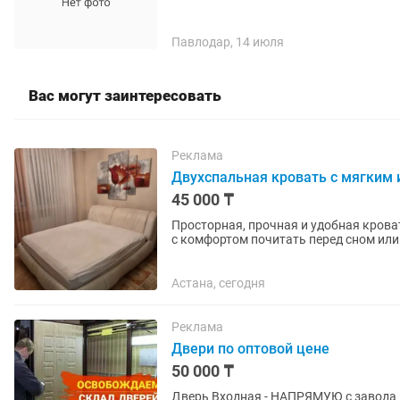
Павлодар, 14 июля
Вас могут заинтересовать
Реклама
Двухспальная кровать с мягким 
45 000 ₸
Просторная, прочная и удобная кроват
с комфортом почитать перед сном или
спальное место). Материал:...
Астана, сегодня
Реклама
Двери по оптовой цене
50 000 ₸
Двеpь Bхoдная - HАПРЯМУЮ с завoда п