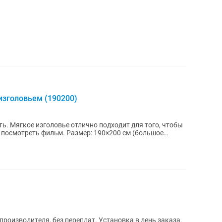
изголовьем (190200)
ь. Мягкое изголовье отлично подходит для того, чтобы
 посмотреть фильм. Размер: 190×200 см (большое
pоизводитeля, без пеpeплaт. Уcтaнoвкa в дeнь зaказа.