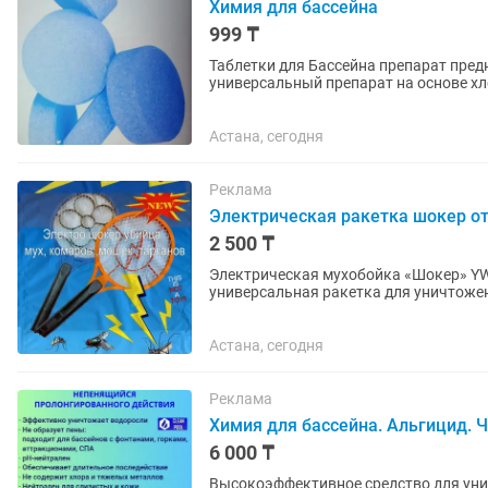
Химия для бассейна
999 ₸
Таблетки для Бассейна препарат пред
универсальный препарат на основе хл
борьбы с водорослями и коагулянт...
Астана, сегодня
Реклама
Электрическая ракетка шокер от
2 500 ₸
Электрическая мухобойка «Шокер» YW
универсальная ракетка для уничтожен
тараканов,слепней, мошек и...
Астана, сегодня
Реклама
Химия для бассейна. Альгицид. 
6 000 ₸
Высокоэффективное средство для унич