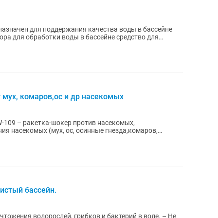
назначен для поддержания качества воды в бассейне
ора для обработки воды в бассейне средство для
 мух, комаров,ос и др насекомых
-109 – ракетка-шокер против насекомых,
ия насекомых (мух, ос, осинные гнезда,комаров,
Чистый бассейн.
тожения водорослей, грибков и бактерий в воде. – Не