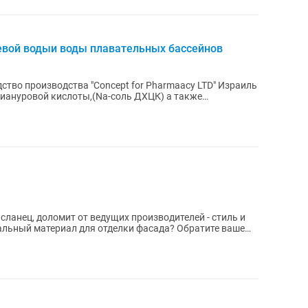
евой водыи воды плавательных бассейнов
тво производства "Concept for Pharmaacy LTD" Израиль
иануровой кислоты,(Na-соль ДХЦК) а также
...
сланец, доломит от ведущих производителей - стиль и