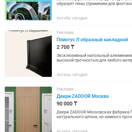
образует пены (применим для фонтанов
Высококонцентрированный...
Актобе, сегодня
Реклама
Плинтус Л образный накладной
2 700 ₸
Эксклюзивный напольный алюминиевый 
высокой прочностью для любого инте
средств напольных конструкций....
Астана, сегодня
Реклама
Двери ZADOOR Москва
90 000 ₸
Двери ZADOOR-Московская фабрика 
натурального шпона, но намного проч
царапин, ударов. Подходит для скрыто
Астана, сегодня