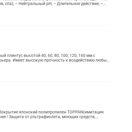
, спа); – Нейтральный рН; – Длительное действие; –
плинтус высотой 40, 60, 80, 100, 120, 160 мм с
рьера. Имеет высокую прочность к воздействию любых
Покрытие японский полипропилен TOPPAN(имитация
нее ! Защита от ультрафиолета, моющих средств,
го...