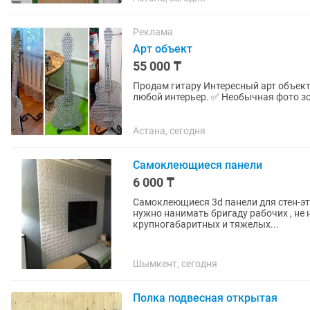
Реклама
Арт объект
55 000 ₸
Продам гитару Интересный арт объект ✅ Эксклюзивный подарок. ✅ Впишется практически
любой интерьер. ✅ Необычная фото з
экземпляре. ✅ Кованная...
Астана, сегодня
Самоклеющиеся панели
6 000 ₸
Самоклеющиеся 3d панели для стен-эт
нужно нанимать бригаду рабочих , не 
крупногабаритных и тяжелых...
Шымкент, сегодня
Полка подвесная открытая