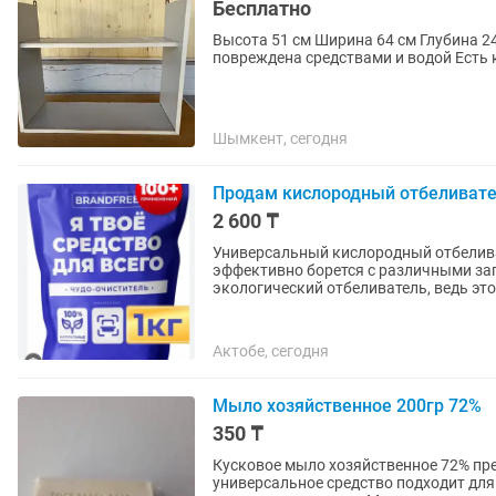
Бесплатно
Высота 51 см Ширина 64 см Глубина 24 см Открытая полка из лдсп, висела в ванне,
повреждена 
Шымкент, сегодня
Продам кислородный отбеливате
2 600 ₸
Универсальный кислородный отбелива
эффективно борется с различными за
экологический отбеливатель, ведь это
Актобе, сегодня
Мыло хозяйственное 200гр 72%
350 ₸
Кусковое мыло хозяйственное 72% пре
универсальное средство подходит для 