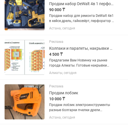
Продам набор DeWalt 4в 1 перфоратор
90 000 ₸
Продам набор для ремонта DeWalt 4в1
в кейсе.дрель, гайковёрт, перфоратор и
болгарка+зарядка и 2
Астана, сегодня
аккумулятора.срочно
Реклама
Колпаки и парапеты, накрывки на колонны и забор.
4 500 ₸
Предлагаем Вам Новинку на рынке
города Алматы. Готовые накрывки
колпаки на колонны, парапеты
Алматы, сегодня
накрывки на забор. Материал
изготовлен из полимерно — песчаного
композита. Очень легкие,
Реклама
долговечные,...
Продам лобзик
10 000 ₸
Продам лобзик электроинструменты
разные болгарки пчелки дрели
шуруповерты перфораторы
Астана, сегодня