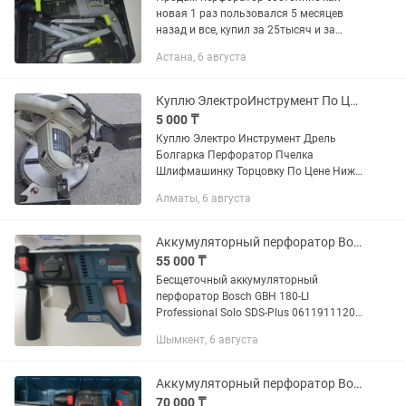
новая 1 раз пользовался 5 месяцев
назад и все, купил за 25тысяч и за
17тысяч отдам
Астана, 6 августа
Куплю ЭлектроИнструмент По Цене Ниже Рынка Хлам Не предлагать !
5 000 ₸
Куплю Электро Инструмент Дрель
Болгарка Перфоратор Пчелка
Шлифмашинку Торцовку По Цене Ниже
Рынка ! Мне ненужно Показывать
Алматы, 6 августа
Сколько она стоит в каспии
Предлагайте Цену и Варианты !
Аккумуляторный перфоратор Bosch GBH 180-LI Professional Solo SDS-Plus
55 000 ₸
Бесщеточный аккумуляторный
перфоратор Bosch GBH 180-LI
Professional Solo SDS-Plus 0611911120 -
предназначен для перфорации в
Шымкент, 6 августа
бетоне, кирпиче и камне, а также для
легких долбежных работ. Также...
Аккумуляторный перфоратор Bosch GBH 185-LI.
70 000 ₸