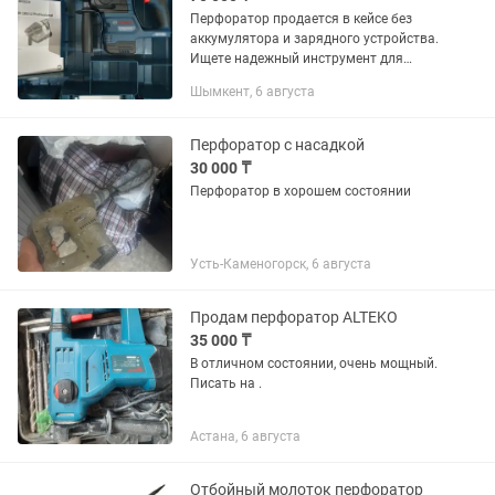
Перфоратор продается в кейсе без
аккумулятора и зарядного устройства.
Ищете надежный инструмент для
профессиональных задач?
Шымкент, 6 августа
Аккумуляторный перфоратор Bosch
GBH 185-LI — идеальное решение для...
Перфоратор с насадкой
30 000 ₸
Перфоратор в хорошем состоянии
Усть-Каменогорск, 6 августа
Продам перфоратор АLTEKO
35 000 ₸
В отличном состоянии, очень мощный.
Писать на .
Астана, 6 августа
Отбойный молоток перфоратор