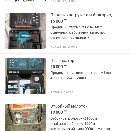
Костанай, вчера
пила, гайковерт, отвертка,
газонокосилка, шлифовальная
машина, фрезер,...
Продам инструменты болгарка, перфоратор, шуруповерт
15 000 ₸
Продам инструмент цена ниже
рыночных, фабричный, качество
отличное, шуруповерты
15000тг,болгарка одна в наличии
Кокшетау, вчера
25000тг,перфоратор в наличии один
25000 тг
Перфораторы
20 000 ₸
Продам новые перфораторы. Alteco -
40000тг. СКАТ - 20000тг.
Астана, вчера
Отбойный молоток
13 000 ₸
Отбойный молоток -24000тг,
перфоратор 2шт по 4000тг,
электрический пила-9000тг, мангал