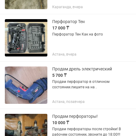
3500тг , лопаты по 500тг, ломы по
Караганда, вчера
800тг, кубалда по 800тг, когти,пояс по
дерево 15000тг, лестницы по 1500тг,...
Перфоратор Тен
17 000 ₸
Перфоратор Тен Как на фото
Астана, вчера
Продам дрель электрический
5 700 ₸
Продам перфоратор в отличном
состоянии.пишите на на .
Астана, позавчера
Продам перфораторы!
10 000 ₸
Продам перфораторы после стройки! В
рабочем состоянии, звоните до 18:00!!!