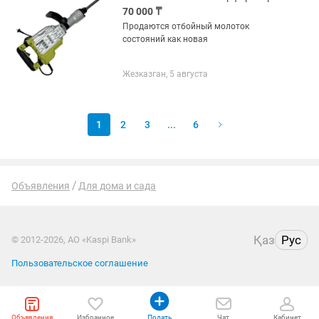
70 000 ₸
Продаются отбойный молоток
состояний как новая
Жезказган, 5 августа
1
2
3
...
6
Объявления
Для дома и сада
Қаз
Рус
© 2012-2026, АО «Kaspi Bank»
Пользовательское соглашение
Объявления
Избранное
Подать
Чат
Кабинет