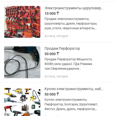
Электроинструменты шуруповерты
10 000 ₸
Продам электроинструменты,
шуруповерты, дрели, перфораторы,
ушм, утюги, сварочные аппараты,
шлифмашинки, а также наборы
Астана, сегодня
инструментов. Цены от 10000 тг и
выше.
Продам Перфоратор
50 000 ₸
Продам Перфоратор.Мощность
800Вт,сила удара2.7Дж.Режима
три.Сверление,ударное
сверление,долбление по
Астана, сегодня
бетону.Профессинальная
серия.Стоимость 50000 торга нет.
Куплю электроинструменты, набор инструментов ключей.
50 000 ₸
Куплю электроинструменты,
Перфоратор, Болгарку, Шуруповерт,
Фестул, Дрель, дрель, перфоратор,
лобзик, термический фен, рубанок,