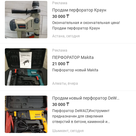
Реклама
Продам перфоратор Краун
30 000 ₸
Окончательная и окончательная цена!
Продам перфоратор Краун
Астана, сегодня
Реклама
ПЕРФОРАТОР Makita
21 000 ₸
Перфоратор новый Makita
Алматы, вчера
Продам новый перфоратор DeWALT
30 000 ₸
Перфоратор DeWALT,Инструмент
предназначен для сверления
отверстий в бетоне, каменной и
кирпичной кладке, работает от сети.
Шымкент, сегодня
Абсолютно новый