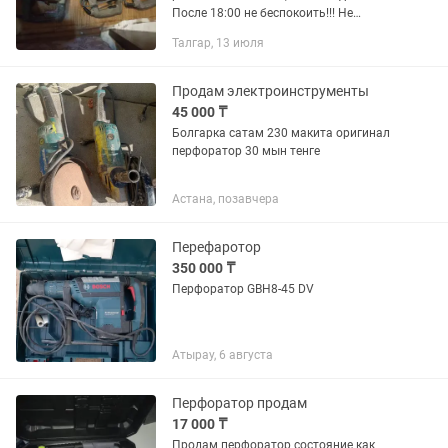
После 18:00 не беспокоить!!! Не
названивать!!! Что сейчас приеду и
Талгар, 13 июля
куплю!!! Без торга!!!
Продам электроинструменты
45 000 ₸
Болгарка сатам 230 макита оригинал
перфоратор 30 мын тенге
Астана, позавчера
Перефаротор
350 000 ₸
Перфоратор GBH8-45 DV
Атырау, 6 августа
Перфоратор продам
17 000 ₸
Продам перфоратор состояние как