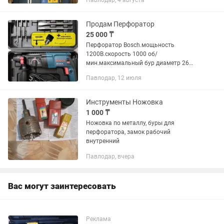
Павлодар, 4 августа
двумя сменными патронами, один под
бур другой под сверла.
Продам Перфоратор
25 000 ₸
Перфоратор Bosch.мощьность
1200В.скорость 1000 об/
мин.максимальный бур диаметр 26
мм.
Павлодар, 12 июля
Инструменты Ножовка
1 000 ₸
Ножовка по металлу, буры для
перфоратора, замок рабочий
внутренний
Павлодар, вчера
Вас могут заинтересовать
Реклама