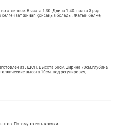
во отличное. Высота 1,30. Длина 1.40. полка 3 ряд
кез келген зат жинап қойсаңыз болады. Жатын бөлме,
Изготовлен из ЛДСП. Высота 58см.ширина 70см.глубина
еталлические высота 10см. под регулировку,
нчтов. Потому то есть косяки.