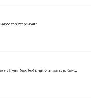
емного требует ремонта
ған. Пульті бар. Тербеледі. Өлең айтады. Камод