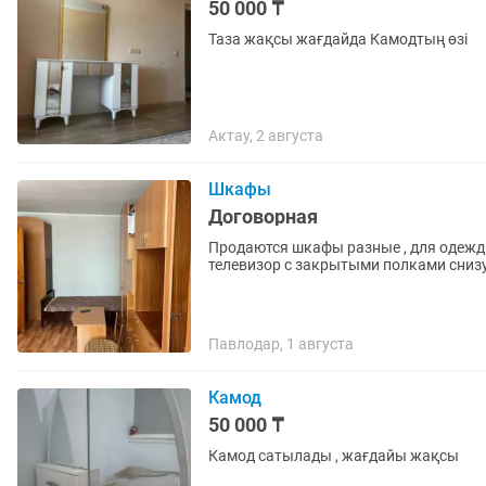
50 000 ₸
Таза жақсы жағдайда Камодтың өзі
Актау, 2 августа
Шкафы
Договорная
Продаются шкафы разные , для одежды и вещей
Павлодар, 1 августа
Камод
50 000 ₸
Камод сатылады , жағдайы жақсы