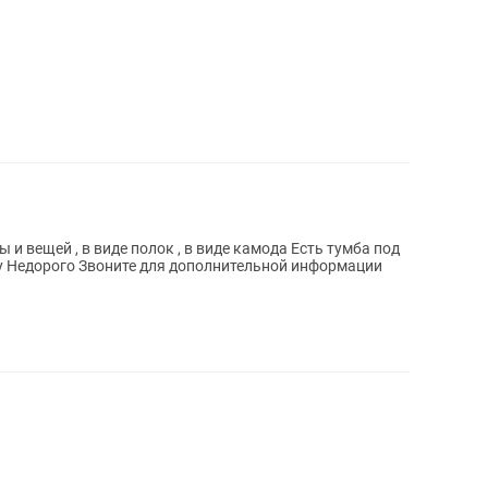
 , в виде полок , в виде камода Есть тумба под
телевизор с закрытыми полками снизу Недорого Звоните для дополнительной информации