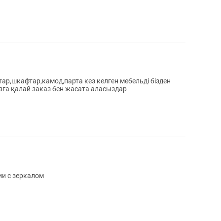
р,шкафтар,камод,парта кез келген мебельді бізден
ға қалай заказ бен жасата аласыздар
ии с зеркалом