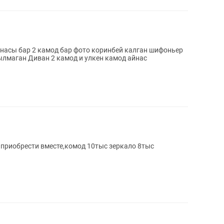
ен камод айнас
приобрести вместе,комод 10тыс зеркало 8тыс