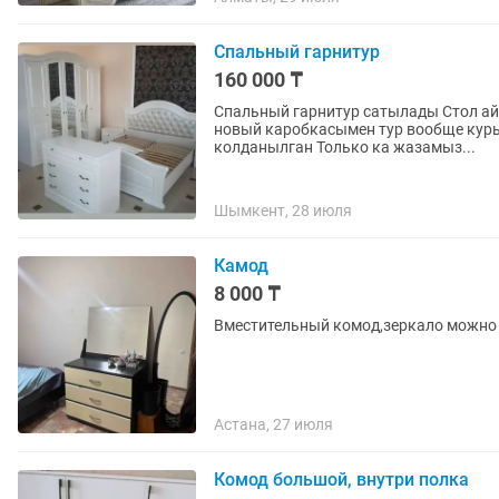
Спальный гарнитур
160 000 ₸
Спальный гарнитур сатылады Стол айнасы бар 2 камод бар фото коринбей калган шифоньер
новый каробкасымен тур вообще курылмаган Диван 2 камод и улк
колданылган Только ка жазамыз...
Шымкент, 28 июля
Камод
8 000 ₸
Вместительный комод,зеркало можно 
Астана, 27 июля
Комод большой, внутри полка