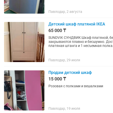
Павлодар, 2 августа
Детский шкаф платяной IKEA
65 000 ₸
SUNDVIK СУНДВИК Шкаф платяной, белый80x50x171 см Две
закрываются плавно и бесшумно. Дост
платяная штанга и 1 несъемная полка.
Павлодар, 29 июля
Продам детский шкаф
15 000 ₸
Розовая с полками и вешалками
Павлодар, 19 июля