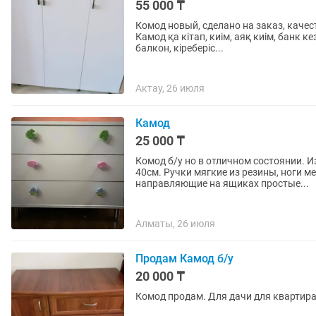
55 000 ₸
Комод новый, сделано на заказ, качест
Камод қа кітап, киім, аяқ киім, банк 
балкон, кіреберіс...
Актау, 26 июля
Камод
25 000 ₸
Комод б/у но в отличном состоянии. 
40см. Ручки мягкие из резины, ноги м
направляющие на ящиках простые...
Алматы, 26 июля
Продам Камод б/у
20 000 ₸
Комод продам. Для дачи для квартира