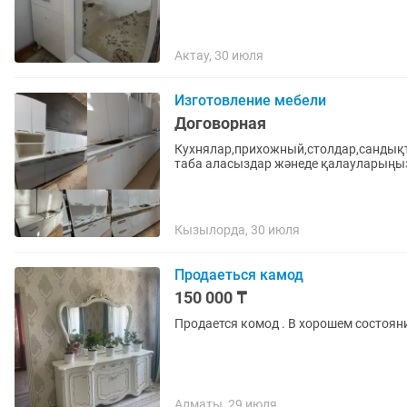
Актау, 30 июля
Изготовление мебели
Договорная
Кухнялар,прихожный,столдар,сандықта
таба аласыздар жәнеде қалауларыңыз
Кызылорда, 30 июля
Продаеться камод
150 000 ₸
Продается комод . В хорошем состоян
Алматы, 29 июля