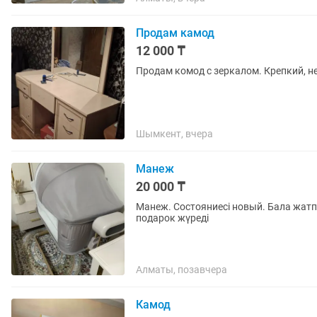
Продам камод
12 000 ₸
Продам комод с зеркалом. Крепкий, н
Шымкент, вчера
Манеж
20 000 ₸
Манеж. Состояниесі новый. Бала жатпа
подарок жүреді
Алматы, позавчера
Камод