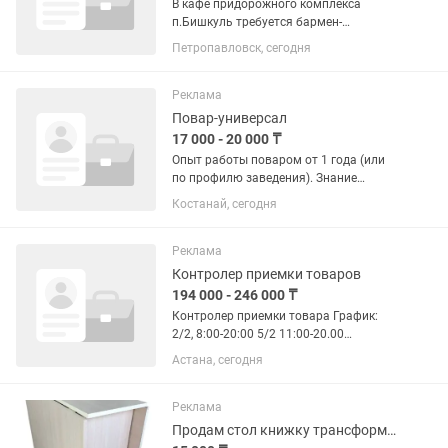
В кафе придорожного комплекса
п.Бишкуль требуется бармен-
официант, желательно с опытом
Петропавловск, сегодня
работы в кафе и знанием компьютера.
Учёт товара, касса, ккм. Сан.книжка.
График работы сутки/двое. Оплата
Реклама
270...
Повар-универсал
17 000 - 20 000 ₸
Опыт работы поваром от 1 года (или
по профилю заведения). Знание
технологий приготовления блюд и
Костанай, сегодня
санитарных норм. Умение работать по
технологическим картам. Соблюдение
стандартов качества и подачи...
Реклама
Контролер приемки товаров
194 000 - 246 000 ₸
Контролер приемки товара График:
2/2, 8:00-20:00 5/2 11:00-20.00
Обязанности: Функциональные
Астана, сегодня
обязанности (кратко) Контролировать
обеспечение сохранности продукции;
Контролировать оформление...
Реклама
Продам стол книжку трансформер с 4 табуретками