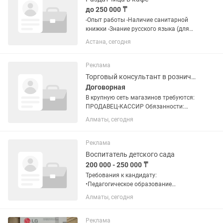
до 250 000 ₸
-Опыт работы -Наличие санитарной
книжки -Знание русского языка (для
чтения заказов) -коммуникабельность,
Астана, сегодня
ответственность
Реклама
Торговый консультант в розничной торговле
Договорная
В крупную сеть магазинов требуются:
ПРОДАВЕЦ-КАССИР Обязанности:
Обслуживание покупателей на кассе,
Алматы, сегодня
проведение наличных и безналичных
расчетов Выкладка товара в торговом
зале Приемка, разгрузка и...
Реклама
Воспитатель детского сада
200 000 - 250 000 ₸
Требования к кандидату:
•Педагогическое образование
(дошкольное или начальное
Алматы, сегодня
образование). •Опыт работы с детьми
2-3 года приветствуется. •Любовь к
детям, ответственность,
Реклама