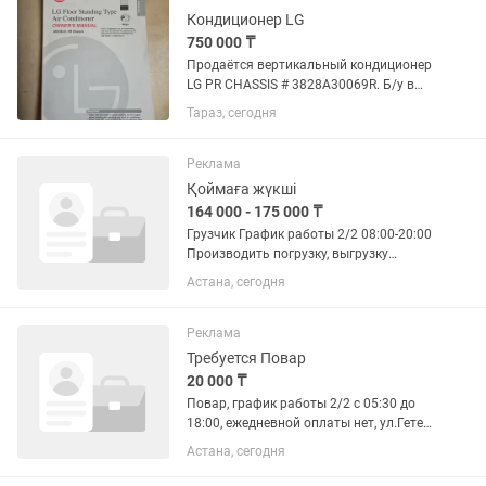
доброжелательность и...
Кондиционер LG
750 000 ₸
Продаётся вертикальный кондиционер
LG PR CHASSIS # 3828А30069R. Б/у в
отличном состоянии(пульт и книжка в
Тараз, сегодня
наличии) Самовывоз. По
договорённости возможна и доставка.
Цена договорная
Реклама
Қоймаға жүкші
164 000 - 175 000 ₸
Грузчик График работы 2/2 08:00-20:00
Производить погрузку, выгрузку
товаров; Осуществлять крепление и
Астана, сегодня
паллетирование грузов; Осуществлять
правильное использование
оборудования. Важно, чтобы у вас...
Реклама
Требуется Повар
20 000 ₸
Повар, график работы 2/2 с 05:30 до
18:00, ежедневной оплаты нет, ул.Гете 4
Столовая Блок питания, сан.книжка
Астана, сегодня
обязательна. выдаем спец.одежду,
питание за счет предприятия.