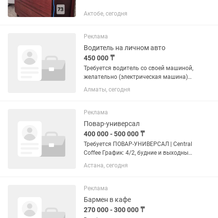
Актобе, сегодня
Реклама
Водитель на личном авто
450 000 ₸
Требуется водитель со своей машиной,
желательно (электрическая машина)
🕗 График: с 07:30 до 20:00 , 6/1
Алматы, сегодня
воскресенье выходной. 💰 Оклад: 400
000 тг в месяц, 50.000 на бензин. 👤
Возраст: 45+...
Реклама
Повар-универсал
400 000 - 500 000 ₸
Требуется ПОВАР-УНИВЕРСАЛ | Central
Coffee График: 4/2, будние и выходные
Время: с 07:00 до 20:00 Оплата: 20 000
Астана, сегодня
тг за смену, от 400 000 тг в месяц Что
нужно делать: Собирать и выставлять
витрину в...
Реклама
Бармен в кафе
270 000 - 300 000 ₸