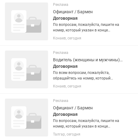
ЗВОНИТЕ.
Реклама
Официант / Бармен
Договорная
По вопросам, пожалуйста, пишите на
номер, который указан в конце
вакансии. 🔻О месте работы:🔻 BOMBAY
Конаев, сегодня
(Бомбей) — это лицензированное
казино, которое работает в
специальной туристической зоне на...
Реклама
Водитель (женщины и мужчины) авто бизнес-класса
Договорная
По всем вопросам, пожалуйста,
обращайтесь на номер, который
указан в конце вакансии.
Конаев, сегодня
Рассматриваются женщины и
мужчины 👉 О месте работы BOMBAY
(Бомбей) — это лицензированное
Реклама
казино, которое...
Официант / Бармен
Договорная
По вопросам, пожалуйста, пишите на
номер, который указан в конце
вакансии. 🔻О месте работы:🔻 BOMBAY
Талгар, сегодня
(Бомбей) — это лицензированное