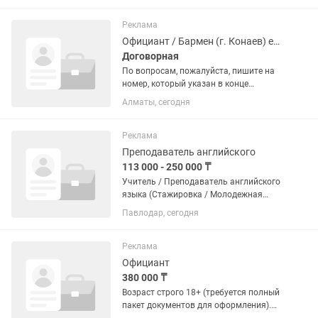
казино, которое работает в
специальной туристической зоне на...
Реклама
Официант / Бармен (г. Конаев) есть трансфер
Договорная
По вопросам, пожалуйста, пишите на
номер, который указан в конце
вакансии. 🔻О месте работы:🔻 BOMBAY
Алматы, сегодня
(Бомбей) — это лицензированное
казино, которое работает в
специальной туристической зоне на...
Реклама
Преподаватель английского
113 000 - 250 000 ₸
Учитель / Преподаватель английского
языка (Стажировка / Молодежная
практика) О работодателе: Центр
Павлодар, сегодня
современных языков «Лингвастан»
открывает конкурсный набор на
позицию преподавателя в рамках...
Реклама
Официант
380 000 ₸
Возраст строго 18+ (требуется полный
пакет документов для оформления).