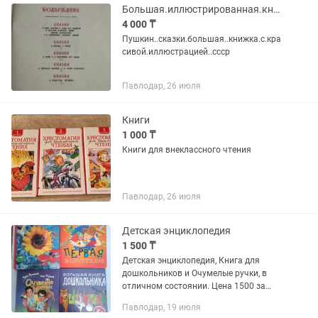
Большая.иллюстрированная.книга..сказки. пушкина...ссср
4 000 ₸
Пушкин..сказки.большая..книжка.с.кра
сивой.иллюстрацией..ссср
Павлодар, 26 июля
Книги
1 000 ₸
Книги для внеклассного чтения
Павлодар, 26 июля
Детская энциклопедия
1 500 ₸
Детская энциклопедия, Книга для
дошкольников и Очумелые ручки, в
отличном состоянии. Цена 1500 за
книгу. Если забираете все, то 5000 за
Павлодар, 19 июля
четыре книги! Район Химгородков.