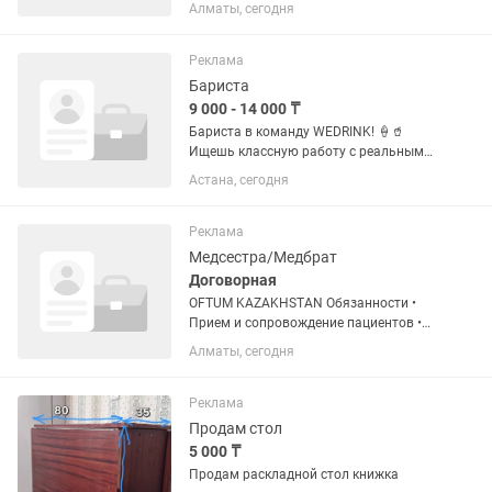
График работы: только полная
Алматы, сегодня
занятость (готовность к сменному
графику и полным сменам).
Образование/занятость:
Реклама
рассматриваем...
Бариста
9 000 - 14 000 ₸
Бариста в команду WEDRINK! 🍦🥤
Ищешь классную работу с реальным
ростом зарплаты? Мы в WEDRINK
Астана, сегодня
делаем лучшее мороженое и авторские
напитки, и сейчас мы ищем активных,
шустрых и ответственных ребят в...
Реклама
Медсестра/Медбрат
Договорная
OFTUM KAZAKHSTAN Обязанности •
Прием и сопровождение пациентов •
Проведение аппаратных
Алматы, сегодня
диагностических исследований и
измерений • Обучение детей и их
родителей правилам использования,
Реклама
надевания,...
Продам стол
5 000 ₸
Продам раскладной стол книжка