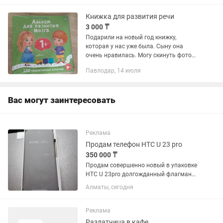
Книжка для развития речи
3 000 ₸
Подарили на новый год книжку,
которая у нас уже была. Сыну она
очень нравилась. Могу скинуть фото
изнутри Писать сюда, на звонки не
Павлодар, 14 июля
отвечаю, дам номер
Вас могут заинтересовать
Реклама
Продам телефон HTC U 23 pro
350 000 ₸
Продам совершенно новый в упаковке
HTC U 23pro долгожданный флагман
лучшей компании.В комплекте
Алматы, сегодня
отличный кожаный чехол книжка и
зарядка на 30 ватт.Хваленный Айфон
заткнут за пояс НТС. Камеры звук и...
Реклама
Раздатчица в кафе