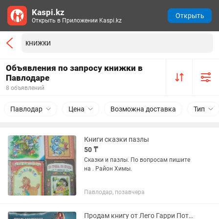
Kaspi.kz
Открыть
Открыть в Приложении Kaspi.kz
Объявления по запросу книжки в
Павлодаре
8 объявлений
Павлодар
Цена
Возможна доставка
Тип
Книги сказки пазлы
50 ₸
Сказки и пазлы. По вопросам пишите
на . Район Химы.
Павлодар, позавчера
Продам книгу от Лего Гарри Поттер с фигуркой.Приключения в Хогвартсе