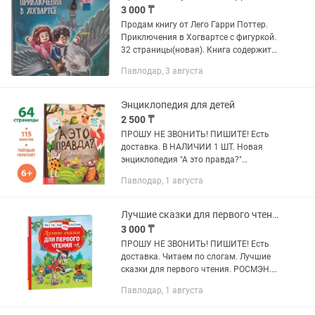
3 000 ₸
Продам книгу от Лего Гарри Поттер.
Приключения в Хогвартсе с фигуркой.
32 страницы(новая). Книга содержит
интересные головоломки, лабиринты и
Павлодар, 3 августа
другие различные задания, а также
раскраски
Энциклопедия для детей
2 500 ₸
ПРОШУ НЕ ЗВОНИТЬ! ПИШИТЕ! Есть
доставка. В НАЛИЧИИ 1 ШТ. Новая
энциклопедия "А это правда?"
Соколова Ю. А. Размеры: 22 × 17 см, 64
Павлодар, 1 августа
стр, твёрдый переплёт.
Лучшие сказки для первого чтения
3 000 ₸
ПРОШУ НЕ ЗВОНИТЬ! ПИШИТЕ! Есть
доставка. Читаем по слогам. Лучшие
сказки для первого чтения. РОСМЭН.
Размеры: 24,3 × 20,5 см, 112 стр,
Павлодар, 1 августа
твёрдый переплёт.