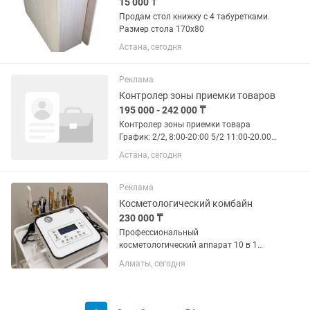
15 000 ₸
Продам стол книжку с 4 табуретками.
Размер стола 170х80
Астана, сегодня
Реклама
Контролер зоны приемки товаров
195 000 - 242 000 ₸
Контролер зоны приемки товара
График: 2/2, 8:00-20:00 5/2 11:00-20.00
Обязанности: Функциональные
Астана, сегодня
обязанности (кратко) Контролировать
обеспечение сохранности продукции;
Контролировать оформление...
Реклама
Косметологический комбайн
230 000 ₸
Профессиональный
косметологический аппарат 10 в 1
Многофункциональный аппарат для
Алматы, сегодня
косметологов, салонов красоты и
эстетических кабинетов. Позволяет
выполнять самые востребованные
процедуры по уходу...