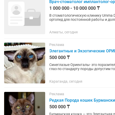
Врач-стоматолог имплантолог-о
1 000 000 - 10 000 000 ₸
В стоматологическую клинику Umma Den
ортопед для постоянной работы и долгосрочного
который умеет самостоятельно...
Алматы, сегодня
Реклама
Элегантные и Экзотические ОР
500 000 ₸
Синеглазые Ориенталы- это поразител
глаз по стандарту породы допустим то
остальных ориенталов ,...
Караганда, сегодня
Реклама
Редкая Порода кошек Бурманск
500 000 ₸
Бурманская кошка — это Элегантная 