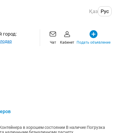
Қаз
Рус
 город:
лодар
Чат
Кабинет
Подать объявление
неров
о Доставка договорная Оплата наличными безналичному расчету