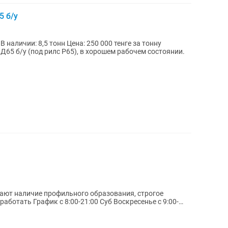
 б/у
у
Д65 б/у (под рилс Р65), в хорошем рабочем состоянии.
ают наличие профильного образования, строгое
аботать График с 8:00-21:00 Суб Воскресенье с 9:00-