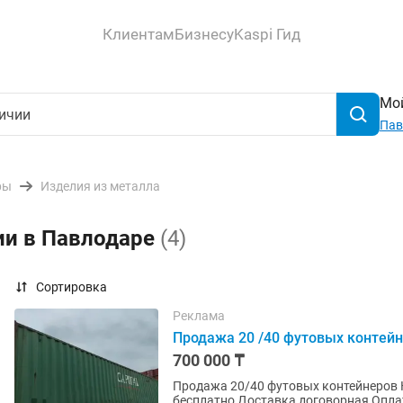
Клиентам
Бизнесу
Kaspi Гид
Мой
Пав
ры
Изделия из металла
ии в Павлодаре
(4)
Сортировка
Реклама
Продажа 20 /40 футовых контей
700 000 ₸
Продажа 20/40 футовых контейнеров Контейнера в хорошем состоянии В наличие Погрузка
бесплатн