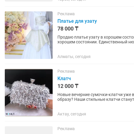
Реклама
Платье для узату
78 000 ₸
Продаю платье узату в хорошем состоян
хорошем состоянии. Единственный нюа
исправимо. Отдаю по...
Алматы, сегодня
Реклама
Клатч
12 000 ₸
Новые вечерние сумочки-клатчи уже в наличии! Ищете идеальное до
образу? Наши стильные клатчи стану
случая. Подойдут для: • свадеб и...
Актау, сегодня
Реклама