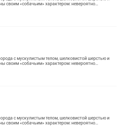
ны своим «собачьим» характером: невероятно
порода с мускулистым телом, шелковистой шерстью и
ны своим «собачьим» характером: невероятно
порода с мускулистым телом, шелковистой шерстью и
ны своим «собачьим» характером: невероятно