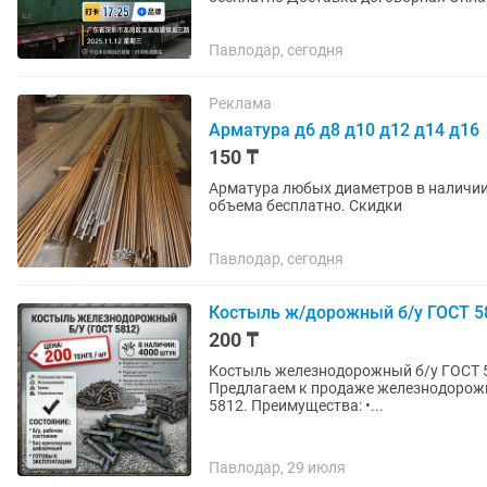
Павлодар, сегодня
Реклама
Арматура д6 д8 д10 д12 д14 д16
150 ₸
Арматура любых диаметров в наличии.
объема бесплатно. Скидки
Павлодар, сегодня
Костыль ж/дорожный б/у ГОСТ 5
200 ₸
Костыль железнодорожный б/у ГОСТ 5812 В наличии: 4000 штук Цена: 200 тенге
Предлагаем к продаже железнодорожн
5812. Преимущества: •...
Павлодар, 29 июля