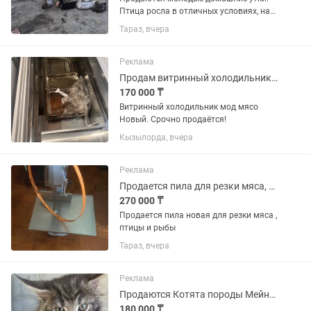
Птица росла в отличных условиях, на
натуральном зерновом откорме без
Тараз, вчера
химии. Мясо мягкое, очень вкусное и не
перегружено жиром.Забой не делаем
заранее! Рубим...
Реклама
Продам витринный холодильник под мясо
170 000 ₸
Витринный холодильник мод мясо
Новый. Срочно продаётся!
Кызылорда, вчера
Реклама
Продается пила для резки мяса, рыбы, птицы
270 000 ₸
Продается пила новая для резки мяса ,
птицы и рыбы
Тараз, вчера
Реклама
Продаются Котята породы Мейн-Кун
180 000 ₸