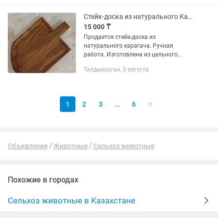
магазина, где идет всего 5 поддонов и
1...
Стейк-доска из натурального Карагача
15 000 ₸
Продается стейк-доска из
натурального карагача. Ручная
работа. Изготовлена из цельного
массива, прочная, тяжелая, с красивой
Талдыкорган, 3 августа
текстурой древесины. Форма — лопата,
удобно для подачи мяса, стейков,...
1
2
3
...
6
Объявления
Животные
Сельхоз животные
Похожие в городах
Сельхоз животные в Казахстане