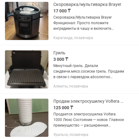
за...
Скороварка/мультиварка Brayer
17 000 ₸
Скороварка/Мультиварка Brayer
Функционал: Просто положите
ингредиенты в чашу и включите
нужный режим. Блюдо готово. В
Караганда, позавчера
комплект входят контейнер для
приготовления на пару. Готовьте
разнообразные...
Гриль
3 000 ₸
Минутный гриль. Делали
сэндвичи.мясо.сосиски гриль. Продаем
в связи с переездом.абсолютно
рабочий.
Алматы, позавчера
Продам электросушилку Voltera 1000 Люкс
125 000 ₸
Продается электросушилка Voltera
1000 Люкс Состояние — новое. Главное
преимущество — расширенная
комплектация! В отличие от
Уральск, позавчера
стандартной комплектации из