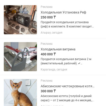
Реклама
Холодильная Установка Реф
250 000 ₸
Продаётся холодильная установка
(реф) в комплекте. В комплект входит
компрессорно-конденсаторный агрегат
Атырау, сегодня
и воздухоохладитель (испаритель) с 4
вентиляторами. Подходит для
холодильной камеры, хранения...
Реклама
Холодильная витрина
400 000 ₸
Продается холодильная витрина 2 м
(вместительный, рабочий). ✔
Полностью исправен; ✔ Температура
Караганда, сегодня
(-5;+5) держит отлично; ✔ Подходит
для мяса/колбасы/молочки; ✔ Можно
посмотреть и проверить на месте.
Реклама
Абиссинские чистокровные котята американский породный тип
300 000 ₸
Абиссинские котята (голубой и дикий
окрас) — от 2 месяцев до 4-х месяцев,
документы, г.Алматы. Фотографии