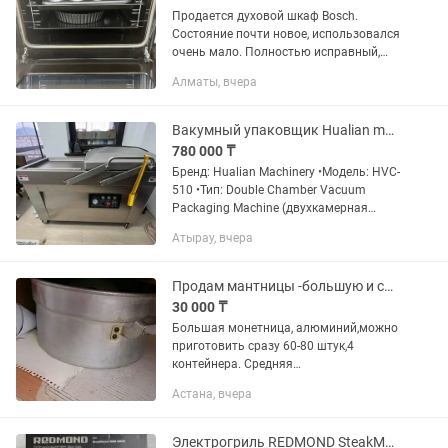
Продается духовой шкаф Bosch.
Состояние почти новое, использовался
очень мало. Полностью исправный,
работает идеально, без каких-либо
Алматы, вчера
поломок и дефектов. 🔹 Чистый и
ухоженный как внутри, так и...
Вакумный упаковщик Hualian machinery
780 000 ₸
Бренд: Hualian Machinery •Модель: HVC-
510 •Тип: Double Chamber Vacuum
Packaging Machine (двухкамерная
вакуум-упаковочная машина)
Атырау, вчера
•Мощность: 1.9 кВт •Питание: 220 В / 50
Гц •Производство: Китай •Дата...
Продам мантницы -большую и среднюю.
30 000 ₸
Большая монетница, алюминий,можно
приготовить сразу 60-80 штук,4
контейнера. Средняя
мантница,алюминий,4 контейнера,на
Астана, вчера
40-50 мант. Стоимость 50.000. В
большой мантнице кастрюля
большая,можно варить...
Электрогриль REDMOND SteakMaster RGM-M805 (Состояние идеальное!)