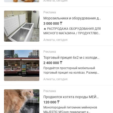
Алматы, сегодня
свежие оригинальные. Продаются
чистокровные абиссинские котята с
документами. Возраст: 2...
Реклама
Морозильники и оборудования для цеха
3 000 000 ₸
🔥 РАСПРОДАЖА ОБОРУДОВАНИЯ ДЛЯ
МЯСНОГО МАГАЗИНА / ПРОДУКТЛВОЙ
ТОЧКИ 🔥 В связи с обновлением
Алматы, сегодня
оборудования продается комплект
профессионального оборудования в
хорошем рабочем состоянии. Цена со...
Реклама
Торговый прицеп 6x2 м с холодильником магазин на колёсах
2 400 000 ₸
Продаётся просторный мобильный
торговый прицеп на колёсах. Размеры:
6 × 2 м — около 12 м² полезной
Алматы, сегодня
площади. Прицеп стоит на учёте,
имеется государственный номер и
документы. Вдоль всей стены...
Реклама
Продаются котята породы МЕЙН-КУН
120 000 ₸
Монопородный питомник мейнкунов
MAJESTIC M'Coon предлагает к