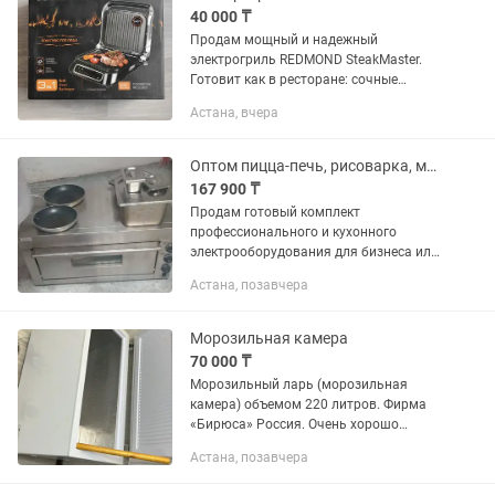
40 000 ₸
Продам мощный и надежный
электрогриль REDMOND SteakMaster.
Готовит как в ресторане: сочные
стейки, рыбу, овощи гриль и горячие
Астана, вчера
сэндвичи. Идеально для тех, кто хочет
питаться вкуснее и полезнее (можно...
Оптом пицца-печь, рисоварка, мультиварка
167 900 ₸
Продам готовый комплект
профессионального и кухонного
электрооборудования для бизнеса или
дома. Отличный вариант для быстрого
Астана, позавчера
старта суши-бара, кофейни, фудтрака
или темной кухни. Все приборы в...
Морозильная камера
70 000 ₸
Морозильный ларь (морозильная
камера) объемом 220 литров. Фирма
«Бирюса» Россия. Очень хорошо
замораживает мясо и другие
Астана, позавчера
продукты. Новые стоят от 123.000
тенге. Мы продаем в хорошем качестве