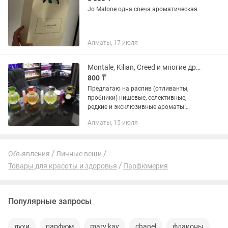
Jo Malone одна свеча ароматическая
Алматы, 17 июля
Montale, Kilian, Creed и многие другие нишевые на распив! (отливанты)
800 ₸
Предлагаю на распив (отливанты,
пробники) нишевые, селективные,
редкие и эксклюзивные ароматы!
Имеется более 300 популярных и
Алматы, 15 июля
известных брендов:Jo Malone, Montale,
Mancera, Nasomatto, Byredo, Blood...
Объявления
Личные вещи
Товары для красоты и здоровья
Парфюмерия
Популярные запросы
духи
парфюм
mary kay
chanel
флаконы