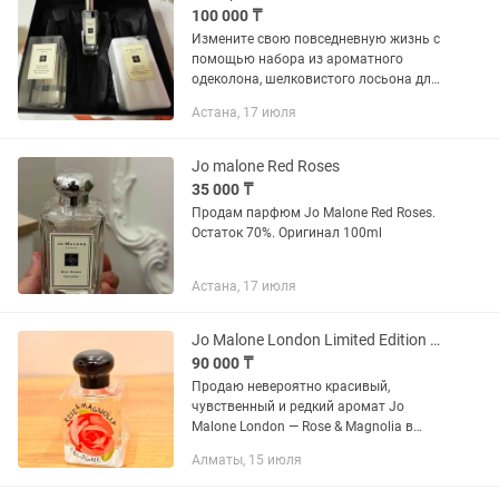
100 000 ₸
Измените свою повседневную жизнь с
помощью набора из ароматного
одеколона, шелковистого лосьона для
тела и рук, эфирного геля для душа с
Астана, 17 июля
древесным шалфеем и морской солью.
Благодаря кокосовому маслу...
Jo malone Red Roses
35 000 ₸
Продам парфюм Jo Malone Red Roses.
Остаток 70%. Оригинал 100ml
Астана, 17 июля
Jo Malone London Limited Edition Rose Magnolia Cologne
90 000 ₸
Продаю невероятно красивый,
чувственный и редкий аромат Jo
Malone London — Rose & Magnolia в
шикарном лимитированном флаконе с
Алматы, 15 июля
авторским рисунком розы. Это 100%
оригинал (любые проверки по батч-