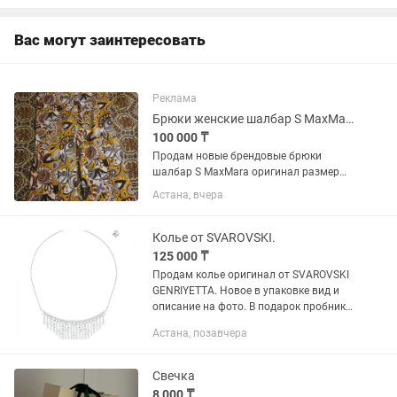
Вас могут заинтересовать
Реклама
Брюки женские шалбар S MaxMara.
100 000 ₸
Продам новые брендовые брюки
шалбар S MaxMara оригинал размер
46. Цена 100000т . В подапрок пробник
Астана, вчера
туалетной воды 1,5мл от JO MALONE.
Вид и описание на фото. Есть
небольшой торг.
Колье от SVAROVSKI.
125 000 ₸
Продам колье оригинал от SVAROVSKI
GENRIYETTA. Новое в упаковке вид и
описание на фото. В подарок пробник
туалетной воды от JO MALONE. Цена
Астана, позавчера
125000т. Есть небольшой торг. Также
продам жемчужные бусы...
Свечка
8 000 ₸