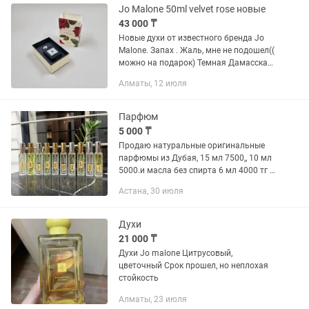
коду...
Jo Malone 50ml velvet rose новые
43 000 ₸
Новые духи от известного бренда Jo
Malone. Запах . Жаль, мне не подошел((
можно на подарок) Темная Дамасская
роза. Богатая и текстурная, окутанная
Алматы, 12 июля
дымчатой древесиной уда.
Пронзенный гвоздикой в...
Парфюм
5 000 ₸
Продаю натуральные оригинальные
парфюмы из Дубая, 15 мл 7500,, 10 мл
5000.и масла без спирта 6 мл 4000 тг .
Доставка по г. Астана В наличии след.
Астана, 30 июля
ароматы; Parfums de Marly Delina Jo
Malone Velvet...
Духи
21 000 ₸
Духи Jo malone Цитрусовый,
цветочный Срок прошел, но неплохая
стойкость
Алматы, 23 июля