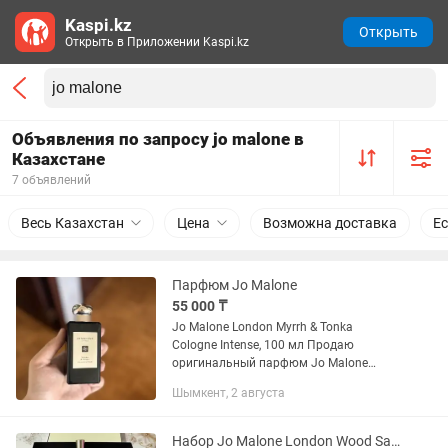
Kaspi.kz
Открыть
Открыть в Приложении Kaspi.kz
Объявления по запросу jo malone в
Казахстане
7 объявлений
Весь Казахстан
Цена
Возможна доставка
Ес
Парфюм Jo Malone
55 000 ₸
Jo Malone London Myrrh & Tonka
Cologne Intense, 100 мл Продаю
оригинальный парфюм Jo Malone
Myrrh & Tonka. , подойдет как
Шымкент, 2 августа
женщинам, так и мужчинам. Теплый,
сладкий, с нотами мирры, ванили,
бобов...
Набор Jo Malone London Wood Sage and Sea Salt