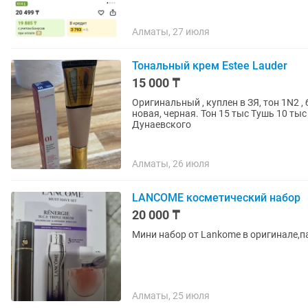
Алматы, 27 июля
Тональный крем Estee Lauder
15 000 ₸
Оригинальный , куплен в ЗЯ, тон 1N2 , без Па
новая, черная. Тон 15 тыс Тушь 10 тыс За пару продуктов скидка 5 тыс Самовывоз Жарокова
Дунаевского
Алматы, 26 июля
LANCOME косметический набор
20 000 ₸
Мини набор от Lankome в оригинале,
Алматы, 25 июля