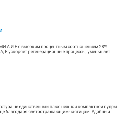
e
А И E с высоким процентным соотношением 28%
А, Е ускоряет регенерационные процессы, уменьшает
екстура не единственный плюс нежной компактной пудры
лице благодаря светоотражающим частицам. Удобный