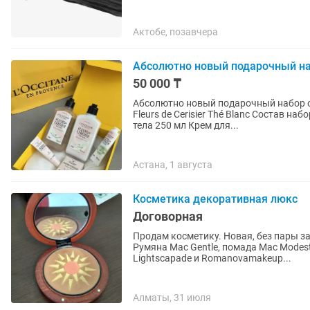
Актобе, позавчера
Абсолютно новый подарочный на
50 000 ₸
Абсолютно новый подарочный набор от L’Occitane Коллекция: Лими
Fleurs de Cerisier Thé Blanc Состав набора: Парфюмированный гель для душа 250 мл Лосьон для
тела 250 мл Крем для...
Астана, 1 августа
Косметика декоративная люкс
Договорная
Продам косметику. Новая, без пары за
Румяна Mac Gentle, помада Мас Modes
Lightscapade и Romanovamakeup...
Алматы, 31 июля