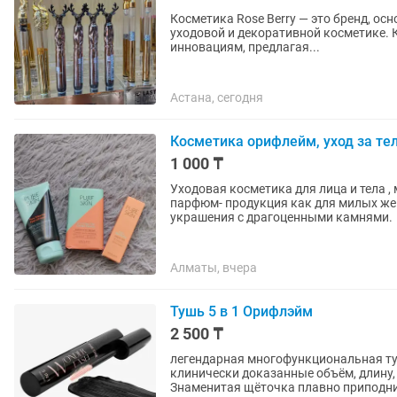
Косметика Rose Berry — это бренд, ос
уходовой и декоративной косметике. 
инновациям, предлагая...
Астана, сегодня
Косметика орифлейм, уход за те
1 000 ₸
Уходовая косметика для лица и тела , 
парфюм- продукция как для милых же
украшения с драгоценными камнями.
Алматы, вчера
Тушь 5 в 1 Орифлэйм
2 500 ₸
легендарная многофункциональная ту
клинически доказанные объём, длину, 
Знаменитая щёточка плавно приподним