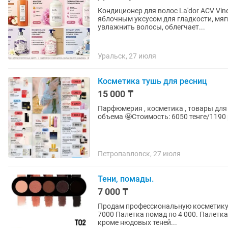
Кондиционер для волос La'dor ACV Vi
яблочным уксусом для гладкости, мяг
увлажнить волосы, облегчает...
Уральск, 27 июля
Косметика тушь для ресниц
15 000 ₸
Парфюмерия , косметика , товары для дома. Тушь для ресниц _Foet_ Магия длины и Магия
объема 🤩Стоимость: 6050 тенге/11
Петропавловск, 27 июля
Тени, помады.
7 000 ₸
Продам профессиональную косметику.
7000 Палетка помад по 4 000. Палетка
кроме нюдовых теней...