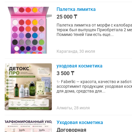
Палетка лимитка
25 000 ₸
Палетка лимитка от морфи с калобар
тераж был выпущен Приобретала 2 месяца назад гонялась с байером очень долго за ней
Помимо теней там есть еще...
Караганда, 30 июля
уходовая косметика
3 500 ₸
✨ Faberlic — красота, качество и забота в каждом прод
ассортимент продукции: уходовая ко
для дома, средства для...
Алматы, 28 июля
Уходовая косметика
Договорная