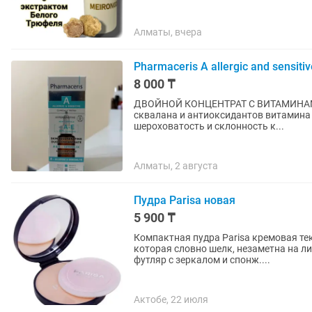
Алматы, вчера
Pharmaceris А allergic and sensitiv
8 000 ₸
ДВОЙНОЙ КОНЦЕНТРАТ С ВИТАМИНАМИ 
сквалана и антиоксидантов витамина 
шероховатость и склонность к...
Алматы, 2 августа
Пудра Parisa новая
5 900 ₸
Компактная пудра Parisa кремовая т
которая словно шелк, незаметна на 
футляр с зеркалом и спонж....
Актобе, 22 июля