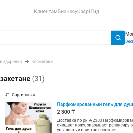
Клиентам
Бизнесу
Kaspi Гид
Мой
Вес
 и здоровья
Косметика
азахстане
(31)
Сортировка
Парфюмированный гель для душа
2 300 ₸
Доставка по рк 🔥2300 Парфюмированны
очищает кожу, оказывает релаксирую
усталость и приятно освежает....