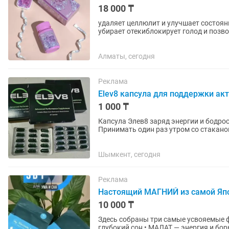
18 000 ₸
удаляет целлюлит и улучшает состояни
убирает отекиблокирует голод и позв
привыкания, без побочных...
Алматы, сегодня
Реклама
Elev8 капсула для поддержки акт
1 000 ₸
Капсула Элев8 заряд энергии и бодрос
Принимать один раз утром со стакан
Натуральное клеточное питание.
Шымкент, сегодня
Реклама
Настоящий МАГНИЙ из самой Япон
10 000 ₸
Здесь собраны три самые усвояемые формы магния: • ГЛИЦИН
глубокий сон • МАЛАТ — энергия и борьба с усталостью • ЦИТРАТ — поддержка пищеварения и