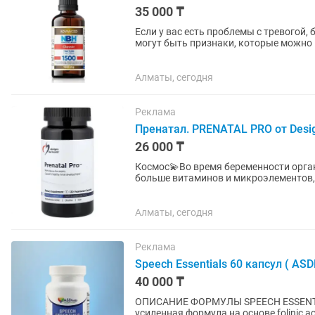
35 000 ₸
Если у вас есть проблемы с тревогой,
могут быть признаки, которые можно
натурального соединения с...
Алматы, сегодня
Реклама
Пренатал. PRENATAL PRO от Design
26 000 ₸
Космос💫Во время беременности орга
больше витаминов и микроэлементов,
потребность в отдельных витаминах и.
Алматы, сегодня
Реклама
Speech Essentials 60 капсул ( AS
40 000 ₸
ОПИСАНИЕ ФОРМУЛЫ SPEECH ESSENTIALS PRO Speech Essentials Pr
усиленная формула на основе folinic 