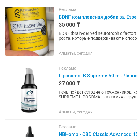
Реклама
BDNF комплексная добавка. Essenti
35 000 ₸
BDNF (brain-derived neurotrophic facto
роста, которые поддерживают и спосо
мозга...
Алматы, сегодня
Реклама
Liposomal B Supreme 50 ml. Лип
27 000 ₸
Речь пойдет сегодня о труженников, 
SUPREME LIPOSOMAL - витамины груп
поддерживают практически все аспект
Алматы, сегодня
Реклама
NBHemp - CBD Classic Advanced 1