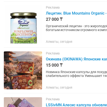
Реклама
Лецитин. Blue Mountains Organic -
27 000 ₸
Органический лецитин - это жироподо
богатым источником огромного компл
органический...
Алматы, сегодня
Реклама
Окинава (OKINAWA) Японские ка
15 000 ₸
Новинка Японские капсулы для похудения Окин
слабительного эффекта Уменьшает тяг
срывов и откатов Повышает...
Алматы, сегодня
Реклама
LSSivMN Алесис капсула обновл