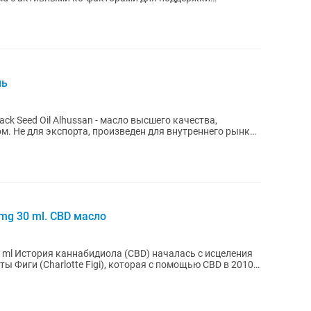
латного цикла. Формула включает: •...
нь
ck Seed Oil Alhussan - масло высшего качества,
. Не для экспорта, произведен для внутреннего рынка
 mg 30 ml. CBD масло
0 ml История каннабидиола (CBD) началась с исцеления
ы Фиги (Charlotte Figi), которая с помощью CBD в 2010