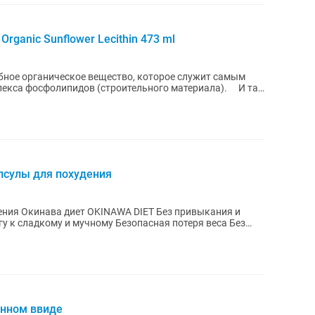
 Organic Sunflower Lecithin 473 ml
бное органическое вещество, которое служит самым
екса фосфолипидов (строительного материала). ⠀ И так
псулы для похудения
ава диет OKINAWA DIET Без привыкания и
у к сладкому и мучному Безопасная потеря веса Без
енном ввиде