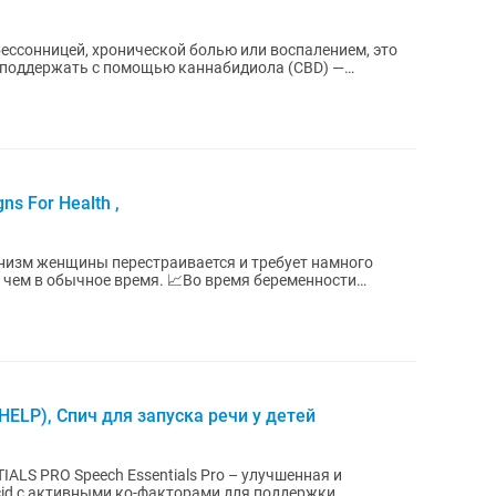
 бессонницей, хронической болью или воспалением, это
 поддержать с помощью каннабидиола (CBD) —
s For Health ,
низм женщины перестраивается и требует намного
 чем в обычное время. 📈Во время беременности
..
DHELP), Спич для запуска речи у детей
o – улучшенная и
acid с активными ко-факторами для поддержки