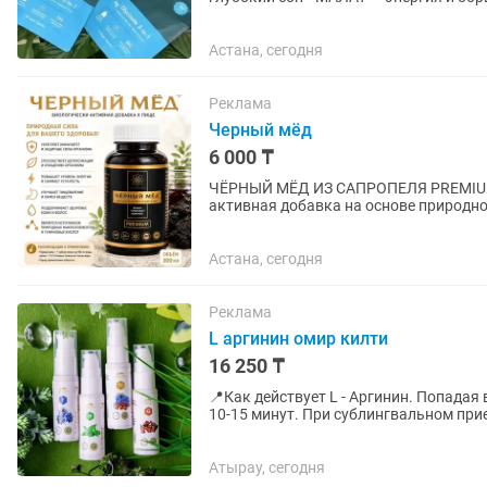
обмена веществ 👉 Итог: это...
Астана, сегодня
Реклама
Черный мёд
6 000 ₸
ЧЁРНЫЙ МЁД ИЗ САПРОПЕЛЯ PREMIUM, 300 мл Чёрный мёд из сапропел
активная добавка на основе природн
Натуральный продукт для ежедневной.
Астана, сегодня
Реклама
L аргинин омир килти
16 250 ₸
📍Как действует L - Аргинин. Попадая в организм, L - Аргинин начинает действовать уже через
10-15 минут. При сублингвальном приеме - 
всасывается в кровь,...
Атырау, сегодня