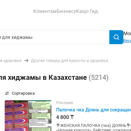
Клиентам
Бизнесу
Kaspi Гид
Мой
Вес
 и здоровья
Другие товары для красоты и здоровья
для хиджамы в Казахстане
(5214)
Сортировка
Реклама
Палочка чка Доянь для сокраще
4 800 ₸
💐ЖЕНСКАЯ ПАЛОЧКА (чка) ДОЯНЬ💐( Ю
«Ночная красота» Действие: •сокращает стенки влагалища, •предотвращает микробные