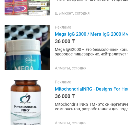
инфекции, •устраняет...
Шымкент, сегодня
Реклама
Mega IgG 2000 / Мега IgG 2000 И
36 000 ₸
Mega IgG2000 – это безмолочный кон
здоровое пищеварение, нейтрализует 
отличие от других...
Алматы, сегодня
Реклама
MitochondrialNRG - Designs For H
36 000 ₸
Mitochondrial NRG TM - это синергети
компонентов, разработанная для под
клетки». Этот компонент клетки...
Алматы, сегодня