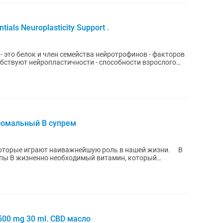
als Neuroplasticity Support .
r) - это белок и член семейства нейротрофинов - факторов
бствуют нейропластичности - способности взрослого
осомальный B супрем
которые играют наиважнейшую роль в нашей жизни. ⠀ В
пы В жизненно необходимый витамин, который
ы...
500 mg 30 ml. CBD масло