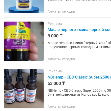
фо
Алматы, сегодня
Реклама
Масло черного тмина черный ко
9 000 ₸
Масло черного тмина "Черный конь" Bla
полученное первым холодным отжимом
Саудовской Аравии. Показания...
Алматы, сегодня
Реклама
NBHemp - CBD Classic Super 2500
53 000 ₸
NBHemp - CBD Classic Super 2500 mg 3
5-летней девочки из Колорадо Шарлотт
году практически...
Алматы, сегодня