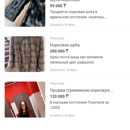
95 000 ₸
Продается норковая шуба в
идеальном состоянии. носилась
аккуратно.без дефектов. Теплая,
Алматы, вчера
стильная без ничего лишнего
Реклама
Норковая шуба
200 000 ₸
Шуба почти жаңа көп киілмеген
пепельный цвет рафаэлло
Шымкент, вчера
Реклама
Продам стриженную норковую шубу в хорошем состоянии
120 000 ₸
В хорошем состоянии! Покупали за
1200$
Алматы, вчера