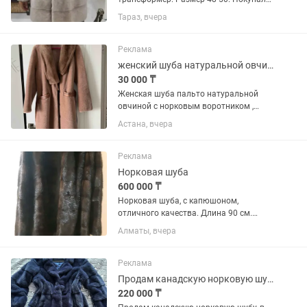
в Москве. Мне не подошел размер,
Тараз, вчера
поэтому пришлось выставить на
продажу. Цена 300 тысяч тенге
Реклама
женский шуба натуральной овчиной с норковым воротником
30 000 ₸
Женская шуба пальто натуральной
овчиной с норковым воротником ,
новый
Астана, вчера
Реклама
Норковая шуба
600 000 ₸
Норковая шуба, с капюшоном,
отличного качества. Длина 90 см.
Очень красивая, молодёжная. Рукава
Алматы, вчера
отстёгиваются (четверть рукава).
Подходит на 42-44 размер.
Реклама
Продам канадскую норковую шубу
220 000 ₸