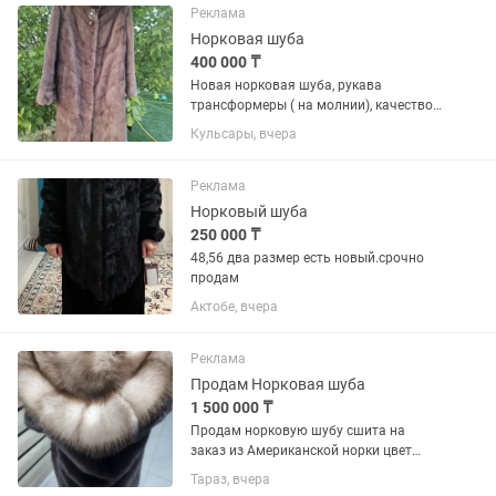
Реклама
Норковая шуба
400 000 ₸
Новая норковая шуба, рукава
трансформеры ( на молнии), качество
отличное, цвет капучинно. Продаю, так
Кульсары, вчера
как, не подошёл размер. Покупала за
550.000. Отдам за 400.000
Реклама
Норковый шуба
250 000 ₸
48,56 два размер есть новый.срочно
продам
Актобе, вчера
Реклама
Продам Норковая шуба
1 500 000 ₸
Продам норковую шубу сшита на
заказ из Американской норки цвет
натуральный серый размер 50
Тараз, вчера
капюшон кобра из куницы длина в пол