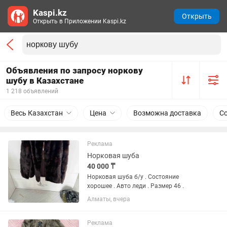
Kaspi.kz
Открыть
Открыть в Приложении Kaspi.kz
Объявления по запросу норкову
шубу в Казахстане
1 218 объявлений
Весь Казахстан
Цена
Возможна доставка
С
Реклама
Норковая шуба
40 000 ₸
Норковая шуба б/у . Состояние
хорошее . Авто леди . Размер 46 .
Алматы, вчера
Реклама