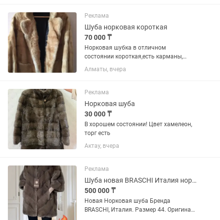
на 1.70 в идеале одевала 1 раз
Реклама
Шуба норковая короткая
70 000 ₸
Норковая шубка в отличном
состоянии короткая,есть карманы,
удобная, можно как женская
Алматы, вчера
Реклама
Норковая шуба
30 000 ₸
В хорошем состоянии! Цвет хамелеон,
торг есть
Актау, вчера
Реклама
Шуба новая BRASCHI Италия норковая
500 000 ₸
Новая Норковая шуба Бренда
BRASCHI, Италия. Размер 44. Оригинал.
Отличный вариант как подарок на