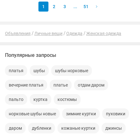
1
2
3
...
51
Объявления
Личные вещи
Одежда
Женская одежда
Популярные запросы
платья
шубы
шубы норковые
вечерние платья
платье
отдам даром
пальто
куртка
костюмы
норковые шубы новые
зимние куртки
пуховики
даром
дубленки
кожаные куртки
джинсы