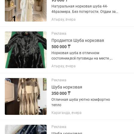
95 000 ₸
Натуральная норковая шуба 44-
46размера. Без потертости. Отдам за
95000тг. Торг есть. Покупала в Астане.
Атырау, вчера
Реклама
Продается Шуба норковая
500 000 ₸
Норковая шуба в отличном
состоянии,всё пуговицы на месте ,
размер 50
Атырау, вчера
Реклама
Шуба норковая
350 000 ₸
Отличная шуба уютно комфортно
тепло
Караганда, вчера
Реклама
Шуба норковая