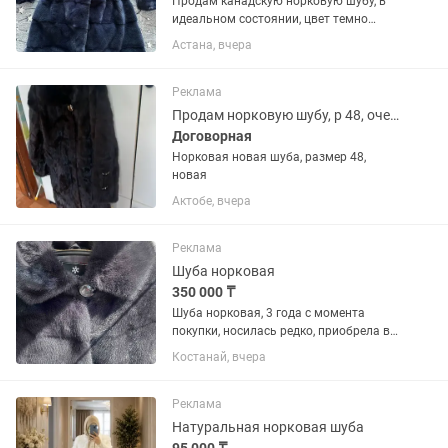
Продам канадскую норковую шубу, в
идеальном состоянии, цвет темно
синий, английский воротник, размер
Астана, вчера
44-46, прямой крой, в отличном
состоянии без потертостей. Цена
250.000 торг будет
Реклама
Продам норковую шубу, р 48, очень дешево
Договорная
Норковая новая шуба, размер 48,
новая
Актобе, вчера
Реклама
Шуба норковая
350 000 ₸
Шуба норковая, 3 года с момента
покупки, носилась редко, приобрела в
магазине «Метелица», качество
Костанай, вчера
отличное, выглядит как новая!!!
Реальному покупателю за наличный
расчет, скидка, продаю в связи с...
Реклама
Натуральная норковая шуба