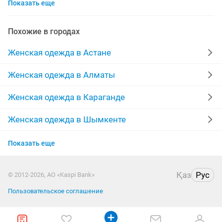
Показать еще
шубы мутон
выпускные платья
жилетки
лыжный костюм
меха
производство
Похожие в городах
куртки женские
пальто женские
Женская одежда в Астане
меховые жилетки
халаты
платья на прокат
Женская одежда в Алматы
брюки
женская
зимние пуховики
кардиган
Женская одежда в Караганде
одежда
дубленки женские
парка куртка
Женская одежда в Шымкенте
Женская одежда в Усть-Каменогорске
юбка
пиджаки
кофты
отдадим
Показать еще
Женская одежда в Актобе
шуба песец
дубленки натуральные
Қаз
Рус
© 2012-2026, АО «Kaspi Bank»
Женская одежда в Актау
Пользовательское соглашение
Женская одежда в Костанае