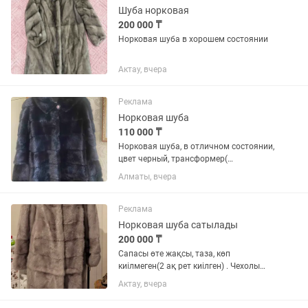
Шуба норковая
200 000 ₸
Норковая шуба в хорошем состоянии
Актау, вчера
Реклама
Норковая шуба
110 000 ₸
Норковая шуба, в отличном состоянии,
цвет черный, трансформер(
отстегиваются рукава и подол). Торг
Алматы, вчера
уместен
Реклама
Норковая шуба сатылады
200 000 ₸
Сапасы өте жақсы, таза, көп
киілмеген(2 ақ рет киілген) . Чехолы
бар. Сатып алынған бағасы 400 000 тг.
Актау, вчера
Келісім бар, ватааппқа жазсаңыз
болады.