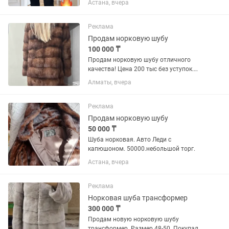
Астана, вчера
Құдалық, Юбилей или другой праздник.
Брендированный пакет, чехол и
плечики, все этикетки на месте,...
Реклама
Продам норковую шубу
100 000 ₸
Продам норковую шубу отличного
качества! Цена 200 тыс без уступок.
Шуба трансформер. Можно в
Алматы, вчера
рассрочку/ред Размер 42-44
Реклама
Продам норковую шубу
50 000 ₸
Шуба норковая. Авто Леди с
капюшоном. 50000.небольшой торг.
Астана, вчера
Реклама
Норковая шуба трансформер
300 000 ₸
Продам новую норковую шубу
трансформер. Размер 48-50. Покупали