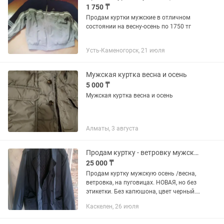
1 750 ₸
Продам куртки мужские в отличном
состоянии на весну-осень по 1750 тг
Усть-Каменогорск, 21 июля
Мужская куртка весна и осень
5 000 ₸
Мужская куртка весна и осень
Алматы, 3 августа
Продам куртку - ветровку мужскую осень /весна, размер 52
25 000 ₸
Продам куртку мужскую осень /весна,
ветровка, на пуговицах. НОВАЯ, но без
этикетки. Без капюшона, цвет черный.
Карманы внутренние, наружные, на
Каскелен, 26 июля
пуговицах + на замках. Самовывоз из г
Каскелен, или...