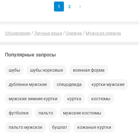
1
2
Объявления
Личные вещи
Одежда
Мужская одежда
Популярные запросы
шубы
шубы норковые
военная форма
дубленки мужские
спецодежда
куртки мужские
мужские зимние куртки
куртка
костюмы
футболки
пальто
мужские костюмы
пальто мужское
бушлат
кожаные куртки