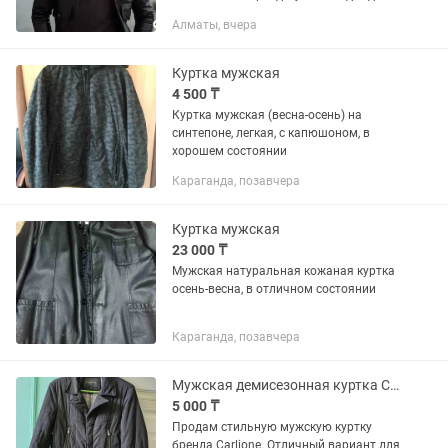
класса люкс. Бренд специализируется
Алматы, вчера
на элегантной одежде, сочетающей
классический крой с современным
дизайном....
Куртка мужская
4 500 ₸
Куртка мужская (весна-осень) на
синтепоне, легкая, с капюшоном, в
хорошем состоянии
Караганда, позавчера
Куртка мужская
23 000 ₸
Мужская натуральная кожаная куртка
осень-весна, в отличном состоянии
Караганда, позавчера
Мужская демисезонная куртка Carlione, размер 50 (L)
5 000 ₸
Продам стильную мужскую куртку
бренда Carlione. Отличный вариант для