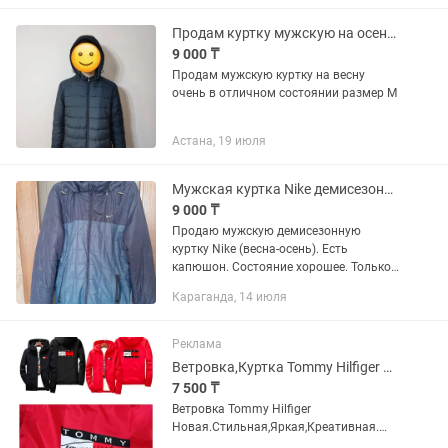
Продам куртку мужскую на осень весна
9 000 ₸
Продам мужскую куртку на весну
очень в отличном состоянии размер М
Астана, 19 июля
Мужская куртка Nike демисезонная (весна/осень)
9 000 ₸
Продаю мужскую демисезонную
куртку Nike (весна-осень). Есть
капюшон. Состояние хорошее. Только
самовывоз. Смотреть и забирать в
Караганда, 14 июля
Майкудуке (Караганда). Размер – 48-
50. Цвет – голубой и синий. Для...
Реклама
Ветровка,Куртка Tommy Hilfiger Новые Стильные,ВодоСтойкая,, Креатив.
7 500 ₸
Ветровка Tommy Hilfiger
Новая.Стильная,Яркая,Креативная.
Материал типа Балонний-