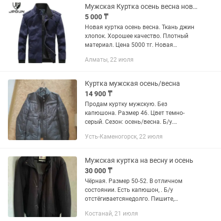
Мужская Куртка осень весна новая
5 000 ₸
Новая куртка осень весна. Ткань джин
хлопок. Хорошее качество. Плотный
материал. Цена 5000 тг. Новая
последний размер остался.
Алматы, 22 июля
Куртка мужская осень/весна
14 900 ₸
Продам куртку мужскую. Без
капюшона. Размер 46. Цвет темно-
серый. Сезон: осень/весна. Б/у.
Состояние новой вещи.
Усть-Каменогорск, 22 июля
Мужская куртка на весну и осень
30 000 ₸
Чёрная. Размер 50-52. В отличном
состоянии. Есть капюшон, . Б/у
отстёгиваетсянедолго. Пишите,
звоните. Без торга.
Костанай, 21 июля