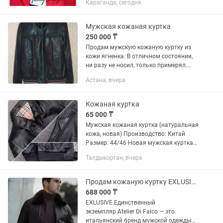
Караганда, сегодня
плащевка,Водостойкая,Непромокаема
я. Сезон:Лето-Весна-Осень. Тонкая как
Спортивка. Новая в упаковке. Цена...
Мужская кожаная куртка
250 000 ₸
Продам мужскую кожаную куртку из
кожи ягненка. В отличном состоянии,
ни разу не носил, только примерял.
Приобретал в магазине ModaShow
Астана, вчера
Производство Турция. Размер 48.
Сезон осень/весна.
Кожаная куртка
65 000 ₸
Мужская кожаная куртка (натуральная
кожа, новая) Производство: Китай
Размер: 44/46 Новая мужская куртка
из натуральной кожи. Качество топ!
Талдыкорган, вчера
Классический черный цвет, аккуратный
крой. Мягкая кожа,...
Продам кожаную куртку EXLUSIVE Класса LUX
688 000 ₸
EXLUSIVE.Единственный
экземпляр.Atelier Di Falco — это
итальянский бренд мужской одежды