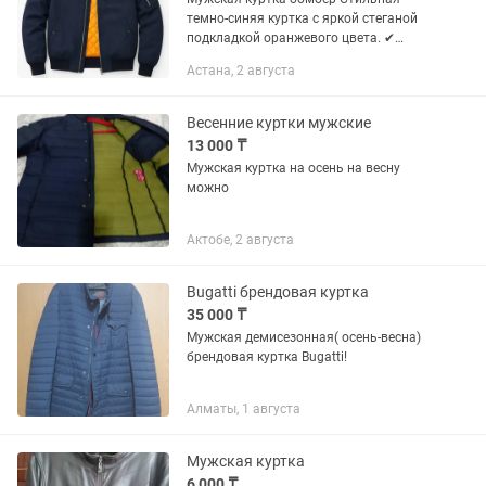
темно-синяя куртка с яркой стеганой
подкладкой оранжевого цвета. ✔
Удобный классический крой ✔
Астана, 2 августа
Застежка на молнию ✔ Два боковых
кармана на кнопках ✔ Карман на
рукаве на...
Весенние куртки мужские
13 000 ₸
Мужская куртка на осень на весну
можно
Актобе, 2 августа
Bugatti брендовая куртка
35 000 ₸
Мужская демисезонная( осень-весна)
брендовая куртка Bugatti!
Алматы, 1 августа
Мужская куртка
6 000 ₸