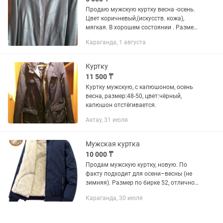
Продаю мужскую куртку весна -осень.
Цвет коричневый,(искусств. кожа),
мягкая. В хорошем состоянии . Размер
52-54. .Цена 6000. Торг уместен
Караганда, 1 августа
Куртку
11 500 ₸
Куртку мужскую, с капюшоном, осень
весна, размер:48-50, цвет:чёрный,
капюшон отстёгивается.
Актау, 31 июля
Мужская куртка
10 000 ₸
Продам мужскую куртку, новую. По
факту подходит для осени–весны (не
зимняя). Размер по бирке 52, отлично
сидит на 48 (брали на себя — подошла
Караганда, 30 июля
идеально). Состояние новое, без
дефектов. Ни разу не...