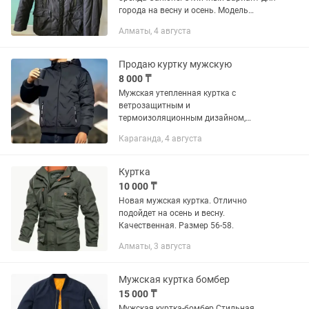
города на весну и осень. Модель
сочетает в себе классический крой и
Алматы, 4 августа
практичность. Цвет: Глубокий черный.
Размер: 50 (L). Материал:...
Продаю куртку мужскую
8 000 ₸
Мужская утепленная куртка с
ветрозащитным и
термоизоляционным дизайном,
подходящая для тёплых зимних
Караганда, 4 августа
прогулок , на весну и осень, на свежем
воздухе. Очень лёгкая, приятная к телу.
Размер XXXL.(...
Куртка
10 000 ₸
Новая мужская куртка. Отлично
подойдет на осень и весну.
Качественная. Размер 56-58.
Алматы, 3 августа
Мужская куртка бомбер
15 000 ₸
Мужская куртка-бомбер Стильная