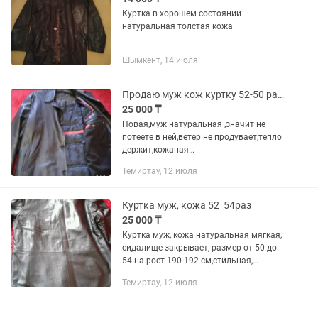
Куртка в хорошем состоянии
натуральная толстая кожа
Шымкент, 14 июля
Продаю муж кож куртку 52-50 разм
25 000 ₸
Новая,муж натуральная ,значит не
потеете в ней,ветер не продувает,тепло
держит,кожаная
куртка,мягкая,утепленная,модная,разм
Темиртау, 12 июля
ер 50,52может и 54 мерить надо,на
высоких от189см
Куртка муж, кожа 52_54раз
25 000 ₸
Куртка муж, кожа натуральная мягкая,
сидалище закрывает, размер от 50 до
54 на рост 190-192 см,стильная,
тёплая, новая,с подкладом,с
Темиртау, 12 июля
карманами