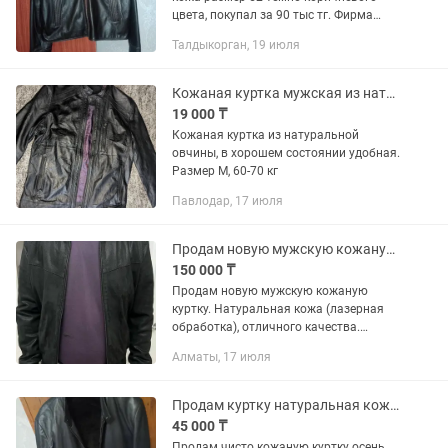
цвета, покупал за 90 тыс тг. Фирма
ROFOELLO
Талдыкорган, 19 июля
Кожаная куртка мужская из натуральной кожи
19 000 ₸
Кожаная куртка из натуральной
овчины, в хорошем состоянии удобная.
Размер М, 60-70 кг
Павлодар, 17 июля
Продам новую мужскую кожаную куртку. Натуральная кожа (лазерная обработка)
150 000 ₸
Продам новую мужскую кожаную
куртку. Натуральная кожа (лазерная
обработка), отличного качества.
Привезли из Турции, размер не
Алматы, 17 июля
подошел. Размер М, этикетка имеется.
Продам куртку натуральная кожа с подкладкой мех норка
45 000 ₸
Продам чисто кожаную куртку осень