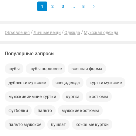
1
2
3
...
8
Объявления
Личные вещи
Одежда
Мужская одежда
Популярные запросы
шубы
шубы норковые
военная форма
дубленки мужские
спецодежда
куртки мужские
мужские зимние куртки
куртка
костюмы
футболки
пальто
мужские костюмы
пальто мужское
бушлат
кожаные куртки