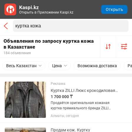
Kaspi.kz
Открыть
Открыть в Приложении Kaspi.kz
Объявления по запросу куртка кожа
в Казахстане
184 объявления
Весь Казахстан
Цена
Возможна доставка
Р
Реклама
Куртка ZILLI Люкс крокодиловая кожа
1 700 000 ₸
Продаётся оригинальная кожаная
куртка премиального бренда ZILLI
(Франция). 100% подлинник,
Алматы, сегодня
высочайшее качество кожи и
исполнения — уровень люкс.
Покупалась за 10 000 $, состояние как
Продам кож. Куртку