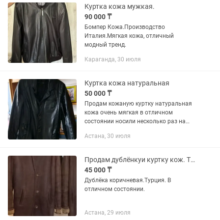
Куртка кожа мужкая.
90 000 ₸
Бомпер Кожа.Производство
Италия.Мягкая кожа, отличный
модный тренд.
Караганда, 30 июля
Куртка кожа натуральная
50 000 ₸
Продам кожаную куртку натуральная
кожа очень мягкая в отличном
состоянии носили несколько раз на
рост 170 и 175 брали отдам за 50 т
Астана, 30 июля
смотрите другие мои объявления
Продам дублёнкуи куртку кож. Турция
45 000 ₸
Дублёка коричневая.Турция. В
отличном состоянии.
Астана, 29 июля