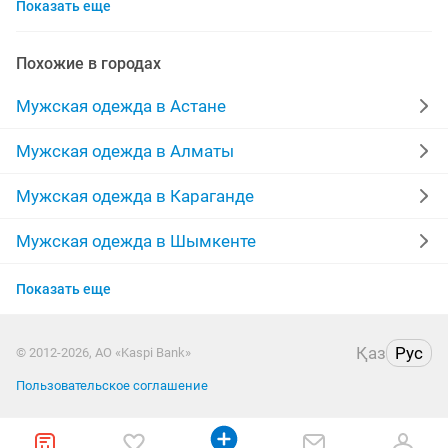
Показать еще
зимние куртки
джинсы мужские
берцы
горнолыжные костюмы
одежда
рубашки
Похожие в городах
кожаные куртки мужские
дубленки
пуховики
Мужская одежда в Астане
ветровки
форма
спортивный костюм мужской
Мужская одежда в Алматы
джинсы
пиджак мужской
спортивные костюмы
Мужская одежда в Караганде
adidas
мужские пуховики
камуфляж
Мужская одежда в Шымкенте
Мужская одежда в Усть-Каменогорске
мужские шубы
норковые шапки
комбинезон
Показать еще
Мужская одежда в Актобе
брюки
кожаные
пиджаки
худи
Қаз
Рус
© 2012-2026, АО «Kaspi Bank»
Мужская одежда в Таразе
Пользовательское соглашение
Мужская одежда в Павлодаре