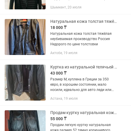
Размер: размер производителя-58,
Шымкент, 20 июля
Российский размер-56 Все молнии
работают исправно.
Натуральная кожа толстая тяжёлая неубиваемая производство Россия куртка муж
18 000 ₸
Натуральная кожа толстая тяжёлая
неубиваемая производство Россия
Недорого по цене толстовки
Актобе, 19 июля
Куртка из натуральной телячьей кожи унисекс утепленная
43 000 ₸
Размер М, куплена в Греции за 350
евро, в хорошем состоянии, мало
носили, идеально для авто леди или
парней, кто больше зимой в авто,
Астана, 19 июля
утепленная, для еврозимы..
Продам куртку натуральная кожа осень весна
55 000 ₸
Продам легкую куртку натуральная
кожа размер 52 темно коричневого