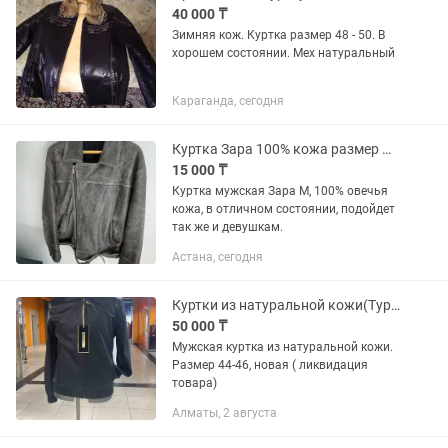
новое.
40 000 ₸
Зимняя кож. Куртка размер 48 - 50. В
хорошем состоянии. Мех натуральный
Караганда, сегодня
Куртка Зара 100% кожа размер М мужская
15 000 ₸
Куртка мужская Зара М, 100% овечья
кожа, в отличном состоянии, подойдет
так же и девушкам.
Астана, сегодня
Куртки из натуральной кожи(Турция)
50 000 ₸
Мужская куртка из натуральной кожи.
Размер 44-46, новая ( ликвидация
товара)
Алматы, 2 августа