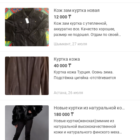
Кож зам куртка новая
12 000 ₸
Кож зам куртка с утепленной,
аккуратно все. Качество хорошее,
размер не подошел. Отдам по своей
цене. Размер муж. Л.
Шымкент, 27 июля
Куртка кожа
40 000 ₸
Куртка кожа Турция. Осень зима.
Подстёжка цигейка -отстёгивается
Астана, 26 июля
Новые куртки из натуральной кожи и натурального меха финской чернобурки
180 000 ₸
Новые куртки(женская)зимние из
натуральной высококачественной
кожи и натурального финского меха
чернобурки размеры 44-46;