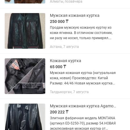
Алматы, позавчера
Мужская кожаная куртка
250 000 ₸
Продам мужскую кожаную куртку из
кожи ягненка. В отличном состоянии,
ни разу не носил, только примерял.
Приобретал в магазине ModaShow
Астана, 7 августа
Производство Турция. Размер 48.
Сезон осень/весна.
Кожаная куртка
65 000 ₸
Мужская кожаная куртка (натуральная
кожа, новая) Производство: Китай
Размер: 44/46 Новая мужская куртка
из натуральной кожи. Качество топ!
Талдыкорган, 7 августа
Классический черный цвет, аккуратный
крой. Мягкая кожа,...
Мужская кожаная куртка Agamoda Montana (Новая, Турция)
200 222 ₸
Элитная фабричная модель MONTANA
(артикул ED-5250-70), размер 54.НОВАЯ
эксклюзивная мужская куртка от