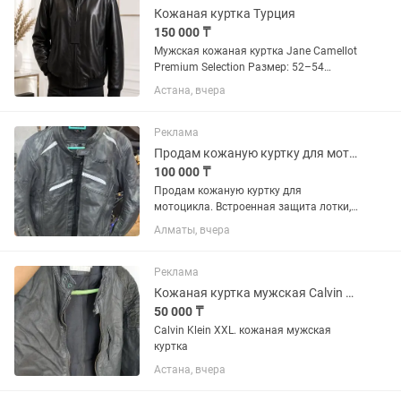
Кожаная куртка Турция
150 000 ₸
Мужская кожаная куртка Jane Camellot
Premium Selection Размер: 52–54
Материал: 100% натуральная кожа
Астана, вчера
Производство: Турция Состояние:
новая, с оригинальными бирками.
Элегантная мужская куртка...
Реклама
Продам кожаную куртку для мотоцикла
100 000 ₸
Продам кожаную куртку для
мотоцикла. Встроенная защита лотки,
плечи, спина. Размер S. Состояние
Алматы, вчера
нормальное.
Реклама
Кожаная куртка мужская Calvin Klein
50 000 ₸
Calvin Klein XXL. кожаная мужская
куртка
Астана, вчера