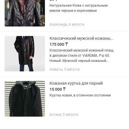
Натуральная Кожа с натуральным
мехом черные и коричневые
Караганда, 6 августа
Классический мужской кожаный плащ в деловом стиле от VIAROMA
175 000 ₸
Классический мужской кожаный плащ
в деловом стиле от VIAROMA. Р-р 60.
Новый. Мужской черный кожаный
плащ средней длины – классика для
Алматы, 5 августа
мужских бизнес и casual стилей.
Выполненное из кожи ягненка...
Кожаная куртка для парней
15 000 ₸
Куртка новая, в отличном состоянии
Астана, 5 августа