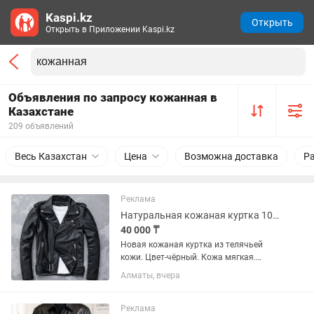
Kaspi.kz
Открыть
Открыть в Приложении Kaspi.kz
Объявления по запросу кожанная в
Казахстане
209 объявлений
Весь Казахстан
Цена
Возможна доставка
Р
Реклама
Натуральная кожаная куртка 100%.
40 000 ₸
Новая кожаная куртка из телячьей
кожи. Цвет-чёрный. Кожа мягкая.
Выглядит очень стильно. Размер 50-
Алматы, вчера
52.Осень-весна. Высококачественные
замки YKK. Цена за наличный расчет.
Торга нет!
Реклама