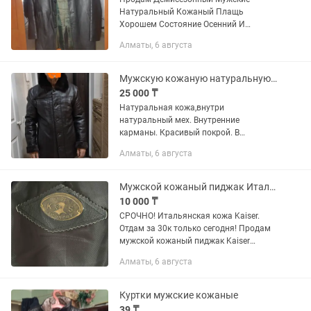
Натуральный Кожаный Плащь
Хорошем Состояние Осенний И
Весенний.
Алматы, 6 августа
Мужскую кожаную натуральную зимнюю куртку
25 000 ₸
Натуральная кожа,внутри
натуральный мех. Внутренние
карманы. Красивый покрой. В
отличном состоянии.тел.
Алматы, 6 августа
Мужской кожаный пиджак Италия (Kaiser Leather)
10 000 ₸
СРОЧНО! Итальянская кожа Kaiser.
Отдам за 30к только сегодня! Продам
мужской кожаный пиджак Kaiser
Leather (Italy). Шикарная винтажная
Алматы, 6 августа
вещь в стиле 90-х. Настоящая
итальянская кожа — очень плотная,...
Куртки мужские кожаные
39 ₸