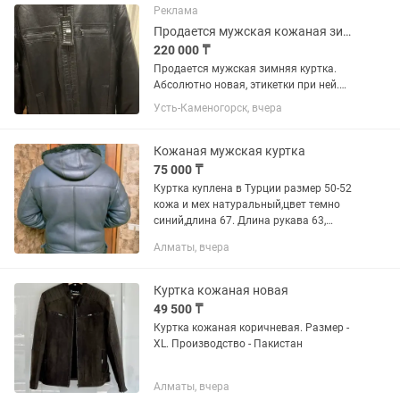
Реклама
Продается мужская кожаная зимняя куртка
220 000 ₸
Продается мужская зимняя куртка.
Абсолютно новая, этикетки при ней.
Теплая, мех стриженный внутри.
Усть-Каменогорск, вчера
Кожаная мужская куртка
75 000 ₸
Куртка куплена в Турции размер 50-52
кожа и мех натуральный,цвет темно
синий,длина 67. Длина рукава 63,
ширина 115-122, капюшон
Алматы, вчера
присутствует
Куртка кожаная новая
49 500 ₸
Куртка кожаная коричневая. Размер -
XL. Производство - Пакистан
Алматы, вчера