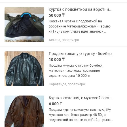
куртка с подсветкой на воротнике кожаная(кожзам) (cyberpunk 2077)
50 000 ₸
Кожаная куртка с подсветкой на
воротнике Материал(кожзам) Размер
xl(175) В комплекте идет значок и
powerbank.
Астана, позавчера
Продам кожаную куртку - бомбер
10 000 ₸
Продам мужскую куртку бомбер,
материал - эко кожа, состояние
идеальное, цена 10 000 тг
Караганда, позавчера
Куртка кожаная, с мужской застёжкой, б/у, 4-50 размер
6 000 ₸
Продам куртку кожаную, плотную, б/у,
мужская застёжка, размер 48-50,, с
подстежкой на синтепоне.Район рынка
Арыстан