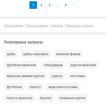
1
2
3
...
9
Объявления
Личные вещи
Одежда
Мужская одежда
Популярные запросы
шубы
шубы норковые
военная форма
дубленки мужские
спецодежда
куртки мужские
мужские зимние куртки
куртка
костюмы
футболки
пальто
мужские костюмы
пальто мужское
бушлат
кожаные куртки