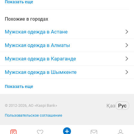
Показать еще
зимние куртки
джинсы мужские
берцы
горнолыжные костюмы
одежда
Похожие в городах
кожаные куртки мужские
рубашки
дубленки
Мужская одежда в Астане
пуховики
ветровки
форма
Мужская одежда в Алматы
спортивный костюм мужской
джинсы
Мужская одежда в Караганде
пиджак мужской
спортивные костюмы
adidas
Мужская одежда в Шымкенте
Мужская одежда в Усть-Каменогорске
мужские пуховики
камуфляж
мужские шубы
Показать еще
Мужская одежда в Актобе
норковые шапки
комбинезон
брюки
Қаз
Рус
© 2012-2026, АО «Kaspi Bank»
Мужская одежда в Актау
кожаные
пиджаки
худи
Пользовательское соглашение
Мужская одежда в Таразе