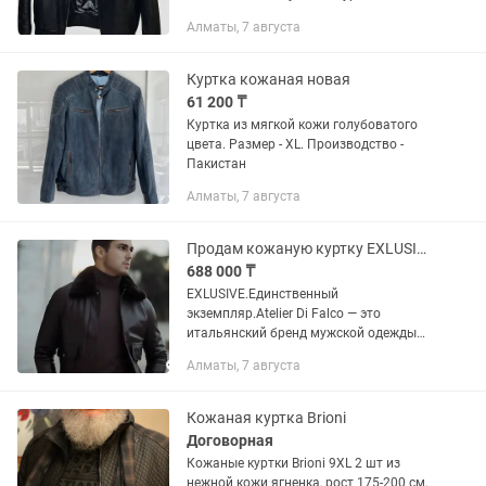
турецкого бренда AGAMODA (модель
Алматы, 7 августа
Montana). Оригинал, привезена из
Турции.Ни разу не надевалась,...
Куртка кожаная новая
61 200 ₸
Куртка из мягкой кожи голубоватого
цвета. Размер - XL. Производство -
Пакистан
Алматы, 7 августа
Продам кожаную куртку EXLUSIVE Класса LUX
688 000 ₸
EXLUSIVE.Единственный
экземпляр.Atelier Di Falco — это
итальянский бренд мужской одежды
класса люкс. Бренд специализируется
Алматы, 7 августа
на элегантной одежде, сочетающей
классический крой с современным
дизайном....
Кожаная куртка Brioni
Договорная
Кожаные куртки Brioni 9XL 2 шт из
нежной кожи ягненка, рост 175-200 см,