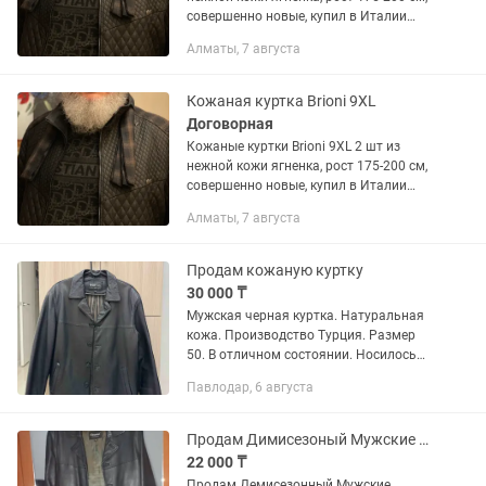
совершенно новые, купил в Италии
недавно по 3500 евро в Алмате.
Алматы, 7 августа
Продаю в долларах по курсу.
Кожаная куртка Brioni 9XL
Договорная
Кожаные куртки Brioni 9XL 2 шт из
нежной кожи ягненка, рост 175-200 см,
совершенно новые, купил в Италии
недавно по 3500 евро. Продаю в
Алматы, 7 августа
долларах по курсу.
Продам кожаную куртку
30 000 ₸
Мужская черная куртка. Натуральная
кожа. Производство Турция. Размер
50. В отличном состоянии. Носилось
пару раз.
Павлодар, 6 августа
Продам Димисезоный Мужские Натуральный Кожаный Плащь Хорошем Состоянии.
22 000 ₸
Продам Демисезонный Мужские