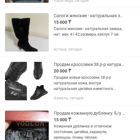
Караганда, сегодня
Сапоги женские - натуральная замша, цигейка,41-42 размера, каблук 7 см.
15 000 ₸
Сапоги женские - натуральная замша,
нат. мех, 41-42 размера, каблук 7 см.
Астана, сегодня
Продам кроссовки 38 р-р натуральная кожа французского бренда
20 000 ₸
Продам новые кроссовки 38 р-р
натуральная кожа, внутри
натуральная цигейка известного
французского бренда. Кроссовки очень
Алматы, сегодня
теплые до - 30 градусов,высокого
качества. Продам т. к срочно нужны
деньги.
Продам кожанную дубленку. Б/у в отличном состоянии.
15 000 ₸
Кожанная дубленка в отличном
состоянии, цигейка, каракули,
капюшон. Очень тёплая.