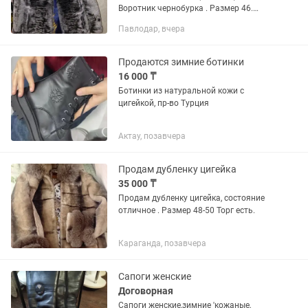
Воротник чернобурка . Размер 46.
Можно перешить на жилетку или что
Павлодар, вчера
то другое . Сделать коврик и тд
Продаются зимние ботинки
16 000 ₸
Ботинки из натуральной кожи с
цигейкой, пр-во Турция
Актау, позавчера
Продам дубленку цигейка
35 000 ₸
Продам дубленку цигейка, состояние
отличное . Размер 48-50 Торг есть.
Караганда, позавчера
Сапоги женские
Договорная
Сапоги женские,зимние 'кожаные,