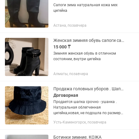
Сапоги зима натуральная кожа мех
цигейка
Астана, позавчера
Женская зимняя обувь сапоги сапожки ботильоны ботинки
15 000 ₸
Зимняя женская обувь в отличном
состоянии, внутри цигейка
Алматы, позавчера
Продажа головных уборов . Шапка-ушанка
Договорная
Продается шапка срочно - ушанка .
Натуральная облегченная
цигейка,новая, не подошла по размеру.
Производство - Турция . Размер указан
Усть-Каменогорск, позавчера
XL , но желательно примерить . Цена
-20 000 тенге . Продается...
Ботинки зимние. КОЖА