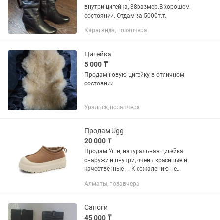
внутри цигейка, 38размер.В хорошем
состоянии. Отдам за 5000т.т.
Караганда, позавчера
Цигейка
5 000 ₸
Продам новую цигейку в отличном
состоянии
Уральск, позавчера
Продам Ugg
20 000 ₸
Продам Угги, натуральная цигейка
снаружи и внутри, очень красивые и
качественные . . К сожалению не
подошел размер
Алматы, позавчера
Сапоги
45 000 ₸