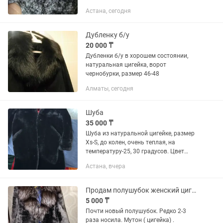
Астана, сегодня
Дубленку б/у
20 000 ₸
Дубленки б/у в хорошем состоянии,
натуральная цигейка, ворот
чернобурки, размер 46-48
Алматы, сегодня
Шуба
35 000 ₸
Шуба из натуральной цигейке, размер
Xs-S, до колен, очень теплая, на
температуру-25, 30 градусов. Цвет
черный. Продаю потому что
Астана, вчера
маленькая
Продам полушубок женский цигейка
5 000 ₸
Почти новый полушубок. Редко 2-3
раза носила. Мутон ( цигейка) .