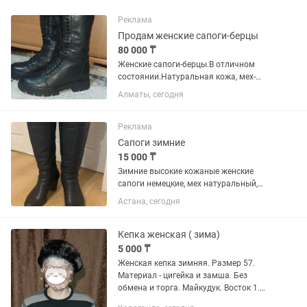
Реклама
Продам женские сапоги-берцы
80 000 ₸
Женские сапоги-берцы.В отличном
состоянии.Натуральная кожа, мех-
цигейка, евро.
Алматы, сегодня
Реклама
Сапоги зимние
15 000 ₸
Зимние высокие кожаные женские
сапоги немецкие, мех натуральный,
цигейка. Tomas Munoz. Очень теплые, в
Астана, сегодня
отличном состоянии. К ним в подарок
осенние полусапожки, кожаные .
Кепка женская ( зима)
5 000 ₸
Женская кепка зимняя. Размер 57.
Материал - цигейка и замша. Без
обмена и торга. Майкудук. Восток 1.
Район ТД Магнум.