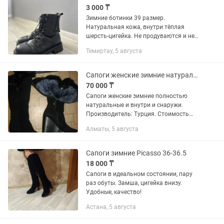
3 000 ₸
Зимние ботинки 39 размер.
Натуральная кожа, внутри тёплая
шерсть-цигейка. Не продуваются и не
промокают. Подошва крепкая, не
Темиртау, 5 августа
скользкая. Удобные, смотрятся
аккуратно на ноге, Подойдут под
любой...
Сапоги женские зимние натуральные. Замша снаружи, цигейка внутри. Размер 39
70 000 ₸
Сапоги женские зимние полностью
натуральные и внутри и снаружи.
Производитель: Турция. Стоимость
125 000тг. Отдаю по бросовой цене.
Алматы, 5 августа
Размер один 39. Замша снаружи,
цигейка внутри. Размер...
Сапоги зимние Picasso 36-36.5
18 000 ₸
Сапоги в идеальном состоянии, пару
раз обуты. Замша, цигейка внизу.
Удобные, качество!
Астана, 5 августа