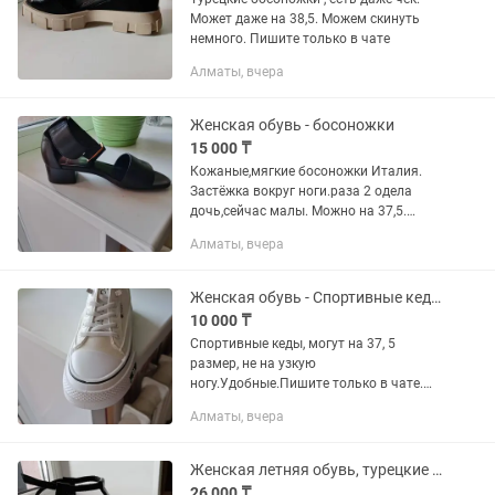
Может даже на 38,5. Можем скинуть
немного. Пишите только в чате
Алматы, вчера
Женская обувь - босоножки
15 000 ₸
Кожаные,мягкие босоножки Италия.
Застёжка вокруг ноги.раза 2 одела
дочь,сейчас малы. Можно на 37,5.
Пишите только в чате
Алматы, вчера
Женская обувь - Спортивные кеды
10 000 ₸
Спортивные кеды, могут на 37, 5
размер, не на узкую
ногу.Удобные.Пишите только в чате.
Шнурки не развязываются,они на
Алматы, вчера
резинке. Если отрезать сверху
металлические пряжки,можно
вставить простые шнурки
Женская летняя обувь, турецкие босоножки
26 000 ₸