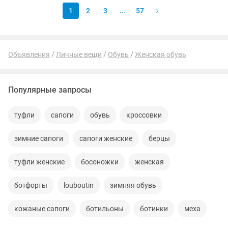
1
2
3
...
57
Объявления
Личные вещи
Обувь
Женская обувь
Популярные запросы
туфли
сапоги
обувь
кроссовки
зимние сапоги
сапоги женские
берцы
туфли женские
босоножки
женская
ботфорты
louboutin
зимняя обувь
кожаные сапоги
ботильоны
ботинки
меха