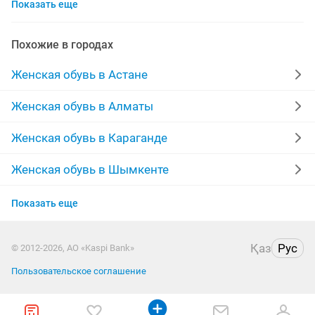
Показать еще
кроссовки женские
новые женские
женская обувь
ра
сапоги новые
Похожие в городах
сапоги резиновые
новые зимние
полусапожки
Женская обувь в Астане
кеды
сапоги зимние новые
кожаные
Женская обувь в Алматы
туфли на каблуках
осенние сапоги
лодочки
Женская обувь в Караганде
обувь новая
сапоги замшевые
reebok
Женская обувь в Шымкенте
Женская обувь в Усть-Каменогорске
шлепки
adidas
nike
сникерсы
резиновые
Показать еще
Женская обувь в Актобе
женские зимние сапоги
Қаз
Рус
© 2012-2026, АО «Kaspi Bank»
Женская обувь в Актау
Пользовательское соглашение
Женская обувь в Таразе