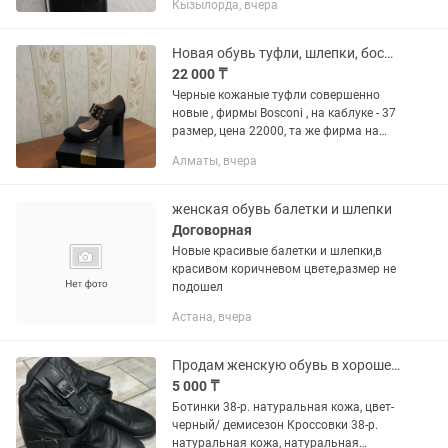
Кызылорда, вчера
самом деле снижена. За такую сумму
продам. Размер 36-37рр.
Новая обувь туфли, шлепки, босоножки
22 000 ₸
Черные кожаные туфли совершенно
новые , фирмы Bosconi , на каблуке - 37
размер, цена 22000, та же фирма на
низком каблучке - 38 размер , цена
Алматы, вчера
25000 Черные босоножки , новые ,
небольшая потайная...
женская обувь балетки и шлепки
Договорная
Новые красивые балетки и шлепки,в
красивом коричневом цвете,размер не
подошел
Астана, вчера
Продам женскую обувь в хорошем состоянии
5 000 ₸
Ботинки 38-р. натуральная кожа, цвет-
черный/ демисезон Кроссовки 38-р.
натуральная кожа, натуральная