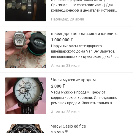
Оригинальные советские часы | Для
коллекционеров и ценителей истории
Предлагаю вашему вниманию
Павлодар, 28 июля
уникальную коллекцию оригинальных
часов времен СССР. Большинство...
швейцарская классика и ювелирное искусство Van Der Bauwede Magnum Geneve
1 000 000 ₸
Наручные часы легендарного
швейцарского дома Van Der Bauwede,
выполненные в их культовом дизайне
«Cintree Curvex» (бочка), сочетают в
Алматы, 28 июля
себе мощную эстетику и утонченность
драгоценных камней. Это не...
Часы мужские продам
2 000 ₸
Часы мужские продам. Требуют
корректировки времени. Или отдельно
ремешок продам. Звонить только в
дневное время. Забирать район ЦУМа.
Алматы, 28 июля
Часы Casio edifice
55 555 ₸