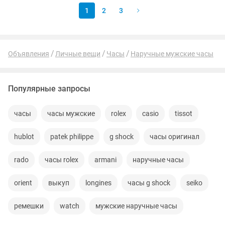
1
2
3
Объявления
Личные вещи
Часы
Наручные мужские часы
Популярные запросы
часы
часы мужские
rolex
casio
tissot
hublot
patek philippe
g shock
часы оригинал
rado
часы rolex
armani
наручные часы
orient
выкуп
longines
часы g shock
seiko
ремешки
watch
мужские наручные часы