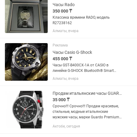
Часы Rado
350 000 ₸
Классика времени RADO, модель
R27238162
Алматы, вчера
Реклама
Часы Casio G-Shock
455 000 ₸
Часы GST‑B400CX‑1A от CASIO в
линейке G‑SHOCK Bluetooth® Smart
Часы оснащены технологией
Алматы, вчера
Bluetooth®, которая предлагает
энергосберегающую возможность
передачи данных нажатием кнопки. С
Продам итальянские часы GUARDO
помощью...
35 000 ₸
Срочно!!! Срочно!!! Продам красивые,
стильные, модные итальянские
мужские часы, марки Guardo Premium
(original), цвет темно-синий, носил
Актобе, сегодня
очень мало, в идеал. сост, цена 35000
тг, все подробности по...