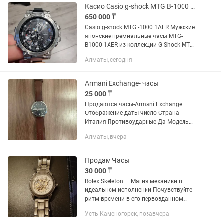
Касио Casio g-shock MTG B-1000 1AER
650 000 ₸
Casio g-shock MTG -1000 1AER Мужские
японские премиальные часы MTG-
B1000-1AER из коллекции G-Shock MTG-
B1000 отличаются ультрастильным
Алматы, сегодня
внешним видом, оригинальный
аксессуар с множеством функций...
Armani Exchange- часы
25 000 ₸
Продаются часы-Armani Exchange
Отображение даты число Страна
Италия Противоударные Да Модель
AX2449 Класс водонепроницаемо...
Алматы, вчера
WR500 (50 атм) Форма круг Материал
корпуса нержавеющая сталь
Материал...
Продам Часы
30 000 ₸
Rolex Skeleton — Магия механики в
идеальном исполнении Почувствуйте
ритм времени в его первозданном
виде. Перед вами не просто часы, а
Усть-Каменогорск, позавчера
симбиоз высокого часового искусства