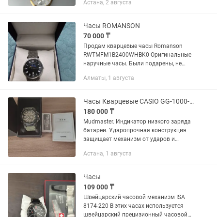
Астана, 2 августа
12/24 часа.Стекло: Используется
сапфировое стекло (), устойчивое к
царапинам.
Часы ROMANSON
70 000 ₸
Продам кварцевые часы Romanson
RWTMFM1B2400WHBK0 Оригинальные
наручные часы. Были подарены, не
носились, состояние практически
Алматы, 1 августа
новое. Продаю, так как не мой стиль.
Характеристики: Механизм:
кварцевый...
Часы Кварцевые CASIO GG-1000-1A3DR полимер
180 000 ₸
Mudmaster. Индикатор низкого заряда
батареи. Ударопрочная конструкция
защищает механизм от ударов и
вибрации. Защита от попадания
Астана, 1 августа
внутрь пыли и грязи. Светодиодная
автоматическая супер-подсветка.
При...
Часы
109 000 ₸
Швейцарский часовой механизм ISA
8174-220 В этих часах используется
швейцарский прецизионный часовой