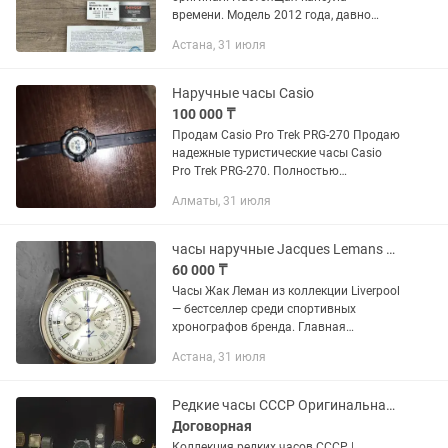
времени. Модель 2012 года, давно
снята с производства. Часы всё время
Астана, 31 июля
хранятся в коробке, состояние — NOS
(new old stock), без следов...
Наручные часы Casio
100 000 ₸
Продам Casio Pro Trek PRG-270 Продаю
надежные туристические часы Casio
Pro Trek PRG-270. Полностью
исправны, все функции работают без
Алматы, 31 июля
нареканий. Основные возможности:
солнечное питание Tough Solar...
часы наручные Jacques Lemans 1-1117BN
60 000 ₸
Часы Жак Леман из коллекции Liverpool
— бестселлер среди спортивных
хронографов бренда. Главная
особенность модели водозащита 20
Астана, 31 июля
ATM и завинчивающаяся заводная
головка: в часах можно плавать и...
Редкие часы СССР Оригинальная коллекция советских часов
Договорная
Коллекция редких часов СССР |