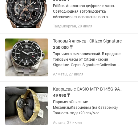
Edifice. Аналогово-цифровые часы.
Светодиодная автоподсветка
обеспечивает освещение всего
циферблата, при наклоне часов в
Талдыкорган, 28 июля
сторону лица для считывания, функция
автоподсветки обеспечивает...
Топовый японец - Citizen Signature
350 000 ₸
Торг чисто символический. В продаже
топовые часы от Citizen - серия
Signature. Серия Signature Collection -
это часы ручной сборки, с высочайшим
Алматы, 27 июля
уровнем изготовления. Редкое
сочетание дизайна -...
Кварцевые CASIO MTP-B145G-9AVDF нержавеющая сталь
49 990 ₸
ПараметрОписание
МеханизмКварцевый (на батарейке)
Точность хода±20 сек/мес
КорпусНержавеющая сталь с золотым
Астана, 27 июля
покрытием (Ion Plating)
БраслетМеталлический, золотой IP
СтеклоМинеральное Цвет...