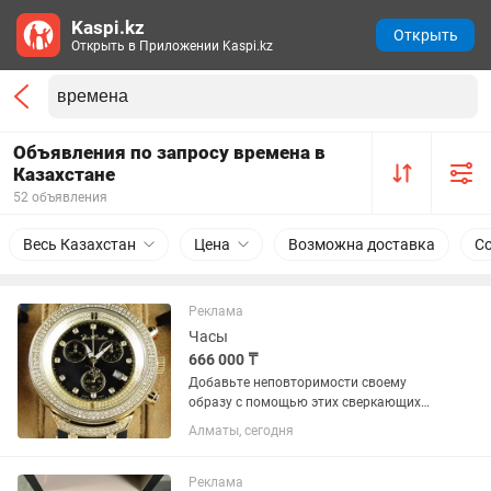
Kaspi.kz
Открыть
Открыть в Приложении Kaspi.kz
Объявления по запросу времена в
Казахстане
52 объявления
Весь Казахстан
Цена
Возможна доставка
С
Реклама
Часы
666 000 ₸
Добавьте неповторимости своему
образу с помощью этих сверкающих
часов с бриллиантами от Joe Rodeo из
Алматы, сегодня
самой популярной коллекции Master
collection. Корпус и безель изготовлены
из нержавеющей стали,...
Реклама