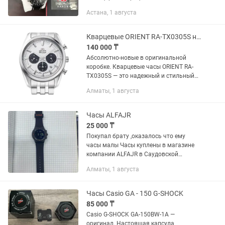
механизм ISA 8174-220, и вы, вероятно,
Астана, 1 августа
уже знаете, что швейцарские часовые
механизмы являются...
Кварцевые ORIENT RA-TX0305S нержавеющая сталь
140 000 ₸
Абсолютно-новые в оригинальной
коробке. Кварцевые часы ORIENT RA-
TX0305S — это надежный и стильный
аксессуар для современного мужчины,
Алматы, 1 августа
сочетающий в себе японское качество
и классический...
Часы ALFAJR
25 000 ₸
Покупал брату ,оказалось что ему
часы малы Часы куплены в магазине
компании ALFAJR в Саудовской
Аравии ,в городе Медина, имеются все
Алматы, 1 августа
чеки , покупал за 190 саудовских
риалов, на тенге 25080...
Часы Casio GA - 150 G-SHOCK
85 000 ₸
Casio G-SHOCK GA-150BW-1A —
оригинал. Настоящая капсула