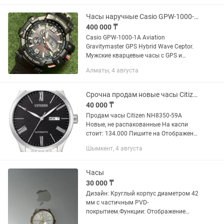
и бескомпромиссной...
Часы наручные Casio GPW-1000-1A
400 000 ₸
Casio GPW-1000-1A Aviation
Gravitymaster GPS Hybrid Wave Ceptor.
Мужские кварцевые часы с GPS и
радиосигналом, LED и NEO подсветкой
Алматы, 4 августа
и ударопрочным корпусом. В GPW-
1000 установлена гибридная система...
Срочна продам новые часы Citizen NH8350-59A
40 000 ₸
Продам часы Citizen NH8350-59A
Новые, не распакованные На каспи
стоит: 134.000 Пишите на Отображение
даты: число Страна: Япония
Шымкент, 4 августа
Противоударные: Да Модель: NH8350-
59E Конструкция:...
Часы
30 000 ₸
Дизайн: Круглый корпус диаметром 42
мм с частичным PVD-
покрытием.Функции: Отображение
числа, дня недели и формата времени