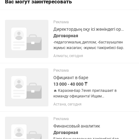
Вас могут заинтересовать
Реклама
Директордың оқу ісі жөніндегі орынбасары
Договорная
-педагогикалық диплом; -бастауышпен
жұмыс жасаған; -жұмыс тәжірибесі бар.
Алматы, сегодня
Реклама
Официант в баре
13 000 - 40 000 ₸
🔥 Караоке-бар 7even приглашает в
команду официанта! Ищем
энергичного, ответственного и
Астана, сегодня
опытного сотрудника, который любит
работать с гостями и умеет создавать
приятную атмосферу. Мы предлагаем:
Реклама
✨...
Финансовый аналитик
Договорная