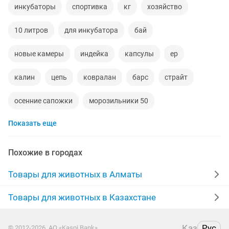
инкубаторы
спортивка
кг
хозяйство
10 литров
для инкубатора
бай
новые камеры
индейка
капсулы
ер
калин
цепь
ковралан
барс
страйт
осенние сапожки
морозильники 50
Показать еще
Похожие в городах
Товары для животных в Алматы
Товары для животных в Казахстане
Қаз
Рус
© 2012-2026, АО «Kaspi Bank»