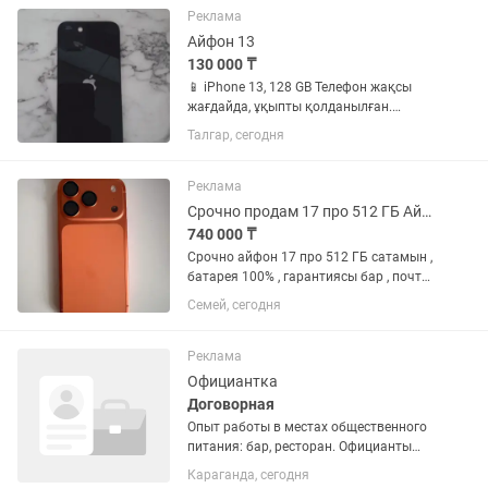
жөндеу көрмеген. ✅ Apple...
Реклама
Айфон 13
130 000 ₸
📱 iPhone 13, 128 GB Телефон жақсы
жағдайда, ұқыпты қолданылған.
Барлық функциясы толық жұмыс
Талгар, сегодня
істейді, Face ID істейді. Батарея
сыйымдылығы – 80%. Комплектте
телефон және зарядтау кабелі бар.
Реклама
Қорабы...
Срочно продам 17 про 512 ГБ Айфон
740 000 ₸
Срочно айфон 17 про 512 ГБ сатамын ,
батарея 100% , гарантиясы бар , почти
новый , чехол 3 шт бар , коробкасы бәрі
Семей, сегодня
бар , зашитый стекло и камера
стеклосы бар , 512 ГБ сатып аламын
десеңіз бағасын...
Реклама
Официантка
Договорная
Опыт работы в местах общественного
питания: бар, ресторан. Официанты
требуются на Новый объект, банный
Караганда, сегодня
Комплекс, в рестобаревич.