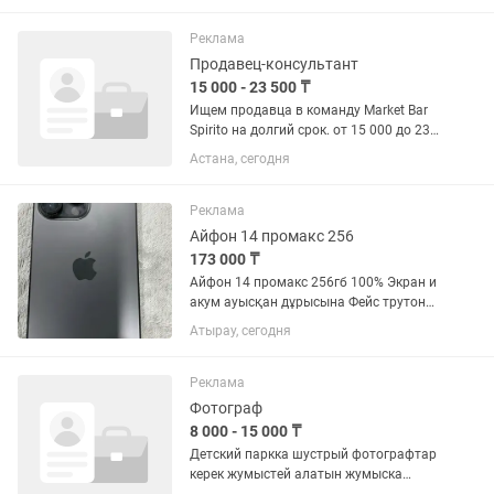
Реклама
Продавец-консультант
15 000 - 23 500 ₸
Ищем продавца в команду Market Bar
Spirito на долгий срок. от 15 000 до 23
000 тг за смену (10,000тг оклад + %)
Астана, сегодня
Астана, улица Туркестан 30.
Оформление: Трудовой договор
График: 5/2, 4/4 или...
Реклама
Айфон 14 промакс 256
173 000 ₸
Айфон 14 промакс 256гб 100% Экран и
акум ауысқан дұрысына Фейс трутон
бар Обмен только айфон
Атырау, сегодня
Реклама
Фотограф
8 000 - 15 000 ₸
Детский паркка шустрый фотографтар
керек жумыстей алатын жумыска