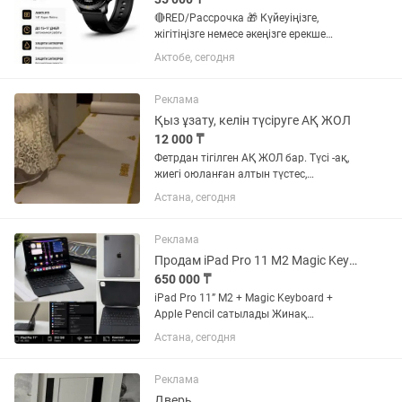
🔴RED/Рассрочка 🎁 Күйеуіңізге,
жігітіңізге немесе әкеңізге ерекше
сыйлық іздеп жүрсіз бе? ⌚ Смарт сағат
Актобе, сегодня
– күнделікті өмірге пайдалы әрі стильді
сыйлық! ✨ Артықшылықтары: •
Қоңырауға жауап беру және...
Реклама
Қыз ұзату, келін түсіруге АҚ ЖОЛ
12 000 ₸
Фетрдан тігілген АҚ ЖОЛ бар. Түсі -ақ,
жиегі оюланған алтын түстес,
ұзындығы 10 метр. Сапасы өте жақсы,
Астана, сегодня
тап-таза, жиналып қалмайды
Реклама
Продам iPad Pro 11 M2 Magic Keyboard Apple Pen
650 000 ₸
iPad Pro 11” M2 + Magic Keyboard +
Apple Pencil сатылады Жинақ
құрамына кіреді: ✅ iPad Pro 11” (4-
Астана, сегодня
буын, 2022 жыл) ✅ Apple M2
процессоры ✅ 512 ГБ жады ✅ Wi-Fi
нұсқасы ✅ Apple Pencil (2-буын) ✅...
Реклама
Дверь