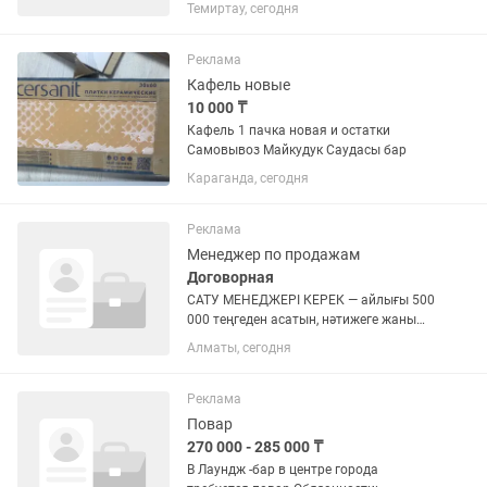
кулшынысы бар балдар керек
Темиртау, сегодня
кишкентай балдарды фотога тусирип
магнитный фото сата алатын
продажага жаксы балдар кыздар керек
Реклама
❗️❗️❗️зп...
Кафель новые
10 000 ₸
Кафель 1 пачка новая и остатки
Самовывоз Майкудук Саудасы бар
Караганда, сегодня
Реклама
Менеджер по продажам
Договорная
САТУ МЕНЕДЖЕРІ КЕРЕК — айлығы 500
000 теңгеден асатын, нәтижеге жаны
құмар маман іздейміз БАД
Алматы, сегодня
(биологиялық белсенді қоспалар)
саласы Бірінші күннен-ақ қолыңызда
дайын лидтер болады — таргет пен...
Реклама
Повар
270 000 - 285 000 ₸
В Лаундж -бар в центре города