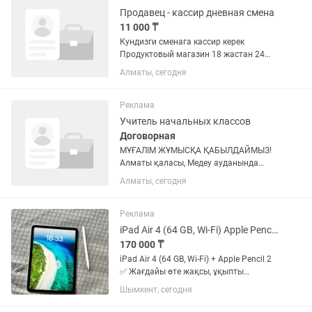
Продавец - кассир дневная смена
11 000 ₸
Кундизги сменага кассир керек
Продуктовый магазин 18 жастан 24
жаска дейын Сагат 9 00 до 22 00 2/2
Алматы, сегодня
Касса и залды бирге алып журу керек
Без вредных привычек Стажировка
бар ЗП 2 апта сайын...
Реклама
Учитель начальных классов
Договорная
МҰҒАЛІМ ЖҰМЫСҚА ҚАБЫЛДАЙМЫЗ!
Алматы қаласы, Медеу ауданында
мектепке мұғалім қажет. 💰 Жалақы:
Алматы, сегодня
келісіммен 🗓 Жұмыс кестесі: 5/2
Талаптар: ✔️ Педагогикалық тәжірибесі
бар; ✔️ Нәтижеге бағытталып...
Реклама
iPad Air 4 (64 GB, Wi-Fi) Apple Pencil 2
170 000 ₸
iPad Air 4 (64 GB, Wi-Fi) + Apple Pencil 2
✅ Жағдайы өте жақсы, ұқыпты
қолданылған. ✅ Барлық функциялары
Шымкент, сегодня
толық жұмыс істейді (Touch ID, камера,
динамик, батарея). ✅ Ешқандай