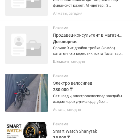
Бізге банк саласында тәжірибесі бар
финансист қажет. Міндеттері: 3
магазин бойынша күнделікті
Алматы, сегодня
қаржылық есеп жүргізу: ДДС, ОПиУ,
БАЛАНС шығындардығ
оптимизациясымен айналысу
Реклама
Платежный календарь...
Продавец-консультант в магазине одежды
Договорная
Срочно Хит двойка тройка (комбо)
сататын кыз керек тик токта Талаптар:
казак тилинде сойлеу(миндетти)
Шымкент, сегодня
Камерадан корыкпай уялмай сенимди
сойлеу Корерменнин назарын устай
билу Сату кабилети бар болу...
Реклама
Электро велосипед
230 000 ₸
Сатылады, электровелосипед жағдайы
жақсы керек дүниелердің бәрі
салынған дайын күйде бәрі және
Астана, сегодня
қосымша запас килт бар насос шести
гранит зарядное устройство
комплектысымен беремын
Реклама
Smart Watch Shanyrak
35 000 ₸