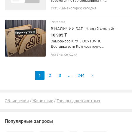
требуется повар Обязанности: -
Приготовление блюд - Соблюдение
Усть-Каменогорск, сегодня
стандартов качества и санитарных
норм - Работа с ассортиментом
продукции Условия: - График работы:...
Реклама
В НАЛИЧИИ БАР! Новый жана Жер стол Дастархан корпе Шакен Айманова 14/8
10 985 ₸
Самовывоз КРУГЛОСУТОЧНО
Доставка есть Круглосуточно
самовывоз Инстаграм: | Рассрочка
Астана, сегодня
есть По Астане у нас самые низкие
цены НОВЫЕ казакша жиналмалы жер
стол: ПРЯМОУГОЛЬНЫЕ
(ТОРТБҰРЫШ)...
1
2
3
...
244
Объявления
Животные
Товары для животных
Популярные запросы