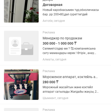
Договорная
Новый каробкасымен тұр,обноличкасы
бар. рр 200×80,дәл суреттегідей
Актобе, сегодня
Реклама
Менеджер по продажам
300 000 - 1 000 000 ₸
Сәлеметсіздер ме ? 🥰 компаниясына
сату мамандары керек ! Өтірік , анау
мынау жұмыс емес ! Кәдімгі живая
Алматы, сегодня
продукция , шын клиенттер ✅
Күнделікті номер қалдырған
адамдарға ғана звондап,
Реклама
информация...
Мороженое аппарат, коктейль аппарат
280 000 ₸
Морожный жасайтын және коктейл
аппарат сатылады Жағдайы жақсы, 2
апта ғана қолданылған Сату себебі:
Шымкент, сегодня
отбасылық жағдайға байланысты
Келісім бар, қатып қалған баға жоқ
Реклама