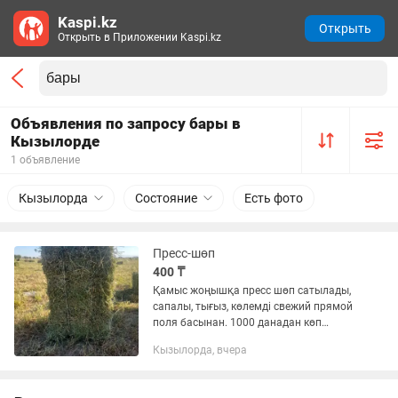
Kaspi.kz
Открыть
Открыть в Приложении Kaspi.kz
Объявления по запросу бары в
Кызылорде
1 объявление
Кызылорда
Состояние
Есть фото
Пресс-шөп
400 ₸
Қамыс жоңышқа пресс шөп сатылады,
сапалы, тығыз, көлемді свежий прямой
поля басынан. 1000 данадан көп
алушыларға жеңілдік бар.
Кызылорда, вчера