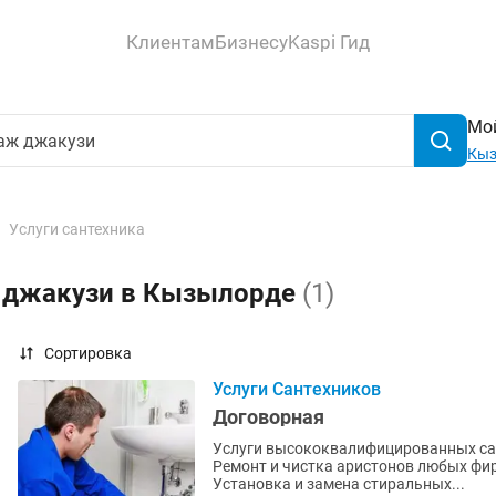
Клиентам
Бизнесу
Kaspi Гид
Мой
Кыз
Услуги сантехника
ж джакузи в Кызылорде
(1)
Сортировка
Услуги Сантехников
Договорная
Услуги высококвалифицированных сантехников! Ремонт вакуумных
Ремонт и чистка аристонов любых фирм производства Уста
Установка и замена стиральных...