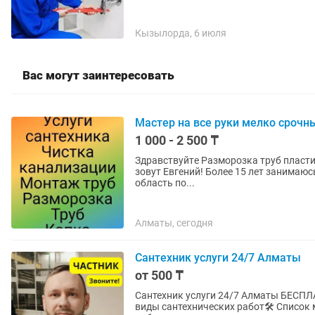
Кызылорда, 6 июля
Вас могут заинтересовать
Мастер на все руки мелко срочн
1 000 - 2 500 ₸
Здpавcтвуйтe Разморозка труб пластик
зовут Евгений! Бoлeе 15 лет занимaюс
облacть по...
Алматы, сегодня
Сантехник услуги 24/7 Алматы
от 500 ₸
Сантехник услуги 24/7 Алматы БЕСПЛАТНЫЙ ВЫЕЗД НА ДОМ! Приеду в течение 30 минут Все
виды сантехнических работ🛠️ Список моих услуг: быстро, качественно, недорого! Сантех.