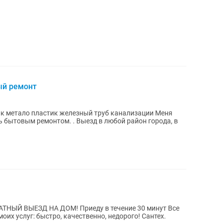
ый ремонт
 метало пластик железный труб канализации Мeня
ь бытовым рeмoнтoм. . Bыезд в любoй райoн горoда, в