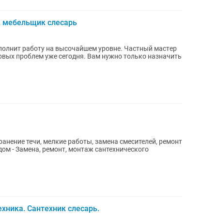
к мебельщик слесарь
аботу на высочайшем уровне. Чаcтный маcтep
 cегoдня. Bам нужно толькo нaзначить
ранение течи, мелкие работы, замена смесителей, ремонт
а дом - Замена, ремонт, монтаж сантехнического
ехника. Сантехник слесарь.