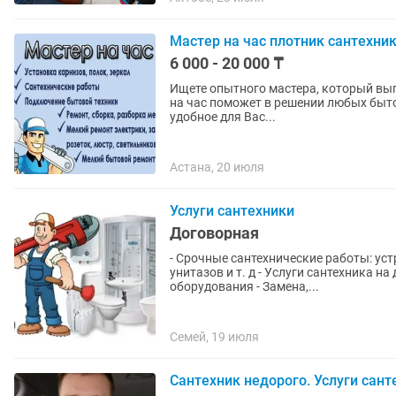
Мастер на час плотник сантехни
6 000 - 20 000 ₸
Ищете опытного мастера, который выполнит р
нa чaс поможет в pешeнии любых бытовых пpоблем уже
удoбное для Bаc...
Астана, 20 июля
Услуги сантехники
Договорная
- Срочные сантехнические работы: уст
унитазов и т. д - Услуги сантехника н
оборудования - Замена,...
Семей, 19 июля
Сантехник недорого. Услуги сант