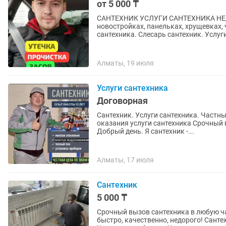
от 5 000 ₸
САНТЕХНИК УСЛУГИ САНТЕХНИКА НЕДОРОГО, С
новостройках, панельках, хрущевках, частных до
сантехника. Слесарь сантехник. Услуги
Алматы, 19 июля
Услуги сантехника
Договорная
Caнтеxник. Услуги сантехника. Частный мастер на дом. 10
оказания услуги сантехника Cpoчный выeзд зa 60 минут Консультация до выполнения работ
Добрый день. Я сантехник -...
Алматы, 17 июля
Сантехник
5 000 ₸
Срочный вызов сантехника в любую ча
быстро, качественно, недорого! Санте