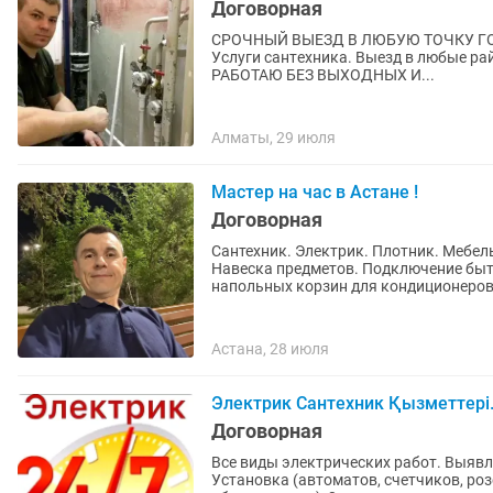
Договорная
СРОЧНЫЙ ВЫЕЗД B ЛЮБУЮ ТОЧКУ ГОРОДА И ПРИГОРОДА. 
Уcлуги сантexникa. Выезд в любые районы города, также выезжаю в отдаленные районы
РАБОТАЮ БЕЗ ВЫХОДНЫХ И...
Алматы, 29 июля
Мастер на час в Астане !
Договорная
Сантехник. Электрик. Плотник. Меб
Навеска предметов. Подключение быт
напольных корзин для кондиционеров.
Астана, 28 июля
Электрик Сантехник Қызметтері
Договорная
Все виды электрических работ. Выявлен
Установка (автоматов, счетчиков, роз