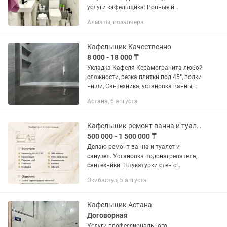
услуги кафельщика: Ровные и
аккуратные швы – гарантирую
Алматы, позавчера
эстетичный результат. Любая плитка –
керамика, мозаика, керамогранит. ...
Кафельщик Качественно
8 000 - 18 000 ₸
Укладка Кафеля Керамогранита любой
сложности, резка плитки под 45°, полки
ниши, Сантехника, установка ванны,
раковины, смесителя, душ поддон,
Астана, 6 августа
гидроизоляция. Под ключь.
Кафельщик ремонт ванна и туалет...
500 000 - 1 500 000 ₸
Делаю ремонт ванна и туалет и
санузел. Установка водонагревателя,
сантехники. Штукатурки стен с
маячками и без маячки. Также укладка
Экибастуз, 5 августа
ламината плинтус и т.д. В г.Экибастуз
можно п.Солнечный. Напишите...
Кафельщик Астана
Договорная
Услуги профессионального