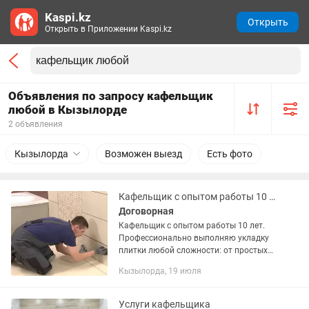
Kaspi.kz
Открыть
Открыть в Приложении Kaspi.kz
Объявления по запросу кафельщик
любой в Кызылорде
2 объявления
Кызылорда
Возможен выезд
Есть фото
Кафельщик с опытом работы 10 лет. Профессионально
Договорная
Кафельщик с опытом работы 10 лет.
Профессионально выполняю укладку
плитки любой сложности: от простых
до сложных дизайнерских работ.
Кызылорда, 19 июля
Фартук и санузел и левкас и паркет.
Делаем все работы.
Услуги кафельщика