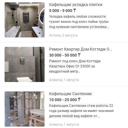
Кафельщик укладка плитки
5 000 - 9 000 ₸
Укладка кафель любая сложности
туалет ванна под ключ пайка трубы
под нужным сантехника установка
сантехника и.т.д
Астана, 2 августа
Ремонт Квартир Дом Коттедж Офис
30 000 - 50 000 ₸
Ремонт под ключ Дом Коттедж
Квартира Офис От 35000 за
квадратный метр
Качество100%Гарантия КАФЕЛЬЩИК
Алматы, 1 августа
ПРОФИ 💯 ЛЮБОЙ сложности
Кафельщик Сантехник
10 000 - 25 000 ₸
Кафельщик Сантехник стаж работы 22
года размер кафеля не имеет значения
делаем любой вид кафеля от
стандартных до широкоформатных
Алматы, 1 августа
гарантия качества отвечаем