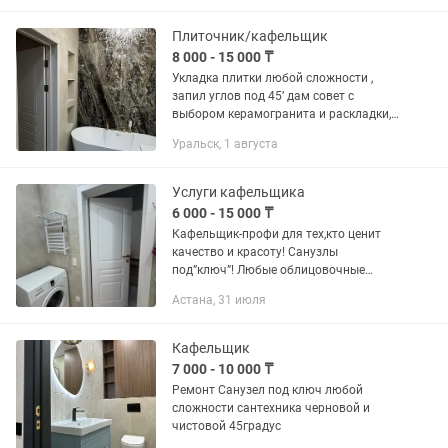
Плиточник/кафельщик
8 000 - 15 000 ₸
Укладка плитки любой сложности ,
запил углов под 45’ дам совет с
выбором керамогранита и раскладки,
выезд к заказчику платный. Пишите на
Уральск, 1 августа
воtsа’р есть инстаграм с портфолио.
Услуги кафельщика
6 000 - 15 000 ₸
Кафельщик-профи для тех,кто ценит
качество и красоту! Санузлы
под”ключ”! Любые облицовочные
работы качественно с гарантией!
Астана, 31 июля
Работаю один! Посредников прошу не
беспокоить!
Кафельщик
7 000 - 10 000 ₸
Ремонт Санузел под ключ любой
сложности сантехника черновой и
чистовой 45градус