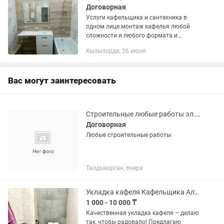
Договорная
Услуги кафельщика и сантехника в
одном лице.монтаж кафелья любой
сложности и любого формата.и
качества гарантирую. мастер с опытом
Кызылорда, 26 июня
работы в сфере около 7и лет
Вас могут заинтересовать
Строительные любые работы эл.сварка,электрик сантехник кафельщик и т. д
Договорная
Любые строительные работы
Талдыкорган, вчера
Укладка кафеля Кафельщика Алматы
1 000 - 10 000 ₸
Качественная укладка кафеля – делаю
так, чтобы радовало! Предлагаю