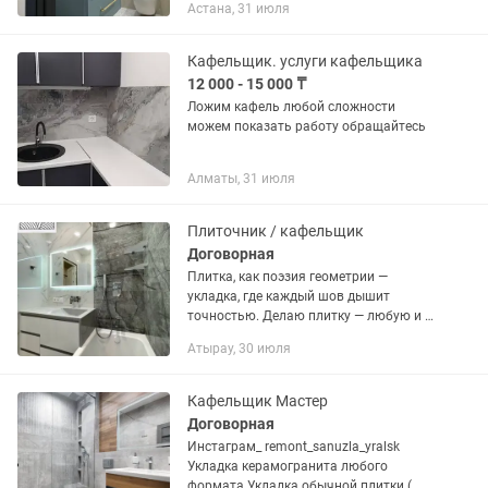
Астана, 31 июля
Кафельщик. услуги кафельщика
12 000 - 15 000 ₸
Ложим кафель любой сложности
можем показать работу обращайтесь
Алматы, 31 июля
Плиточник / кафельщик
Договорная
Плитка, как поэзия геометрии —
укладка, где каждый шов дышит
точностью. Делаю плитку — любую и в
любом месте. Пол, стены, душевые,
Атырау, 30 июля
ванные, кухни, террасы, лестницы.
Керамогранит, клинкер,...
Кафельщик Мастер
Договорная
Инстаграм_ remont_sanuzla_yralsk
Укладка керамогранита любого
формата Укладка обычной плитки (