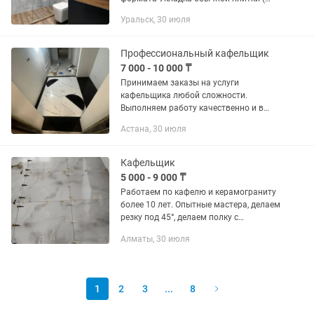
керамики ) за м² - от 7000тенге пол,
Уральск, 30 июля
Стены от 8000 тенге и выше Запил под
45 градусов (заусовка) -...
Профессиональный кафельщик
7 000 - 10 000 ₸
Принимаем заказы на услуги
кафельщика любой сложности.
Выполняем работу качественно и в
короткие сроки. Опыт, аккуратность,
Астана, 30 июля
гарантия. Обращайтесь по телефону:
Кафельщик
5 000 - 9 000 ₸
Работаем по кафелю и керамограниту
более 10 лет. Опытные мастера, делаем
резку под 45°, делаем полку с
керамогранит любую сложность.
Алматы, 30 июля
Укладка стен, полов, санузлов, кухонь.
Чисто, быстро, качественно....
1
2
3
...
8