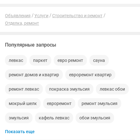
Объявления
Услуги
Строительство и ремонт
Отделка, ремонт
Популярные запросы
левкас
паркет
евро ремонт
сауна
ремонт домов и квартир
евроремонт квартир
ремонт левкас
покраска эмульсия
левкас обои
мокрый шелк
евроремонт
ремонт эмульсия
эмульсия
кафель левкас
обои эмульсия
Показать еще
ливкас
эвроремонт
венецианка