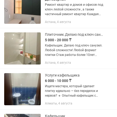
Ремонт квартир и домов и офисов под
ключ любой сложности , а также
частичный ремонт квартир Каждая
работа считается по факту , мы не
Астана, 4 августа
берем аvans , клиент оплачивает
только за выполненные работу! Это...
Плиточник.Делаю под ключ санузел
5 000 - 20 000 ₸
Кафельщик. Делаю под ключ санузел.
Любой сложности! Любой формат
плитки Стаж работы более 10лет
Обслуживание клиента после ремонта
Астана, 4 августа
по гарантии Я сам мастер Инстаграм:
Имеется ИП.А так же...
Услуги кафельщика
6 000 - 10 000 ₸
Ищете мастера, который сделает
плитку идеально — без переделок и
нервов? 🔹 Опытный кафельщик с
большим стажем 🔹 Укладка любой
Алматы, 4 августа
сложности: ванна, кухня, полы, фасады
🔹 Работаю аккуратно и в срок 🔹...
Кафельщик