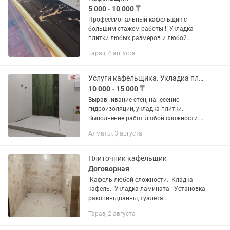
5 000 - 10 000 ₸
Профессиональный кафельщик с
большим стажем работы!!! Укладка
плитки любых размеров и любой
сложности!!! Заусовка под 45°
Тараз, 4 августа
градусов,угловые полочки, конверты и
многое другое. Звоните договоримся!
Услуги кафельщика. Укладка плитки
10 000 - 15 000 ₸
Выравнивание стен, нанесение
гидроизоляции, укладка плитки.
Выполнение работ любой сложности.
Мрамор, кафель, мозаика, запил под
Алматы, 3 августа
углом 45. Гидроизоляция стен и полов
300тг Запил под 45 за ПМ 5000
Плиточник кафельщик
Договорная
-Кафель любой сложности. -Кладка
кафель. -Укладка ламината. -Установка
раковины,ванны, туалета.
-Сантехнические услуги.
Тараз, 2 августа