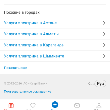
хабарласыныздар
обои левкас
пожарная
Похожие в городах
автоматы 380
ремонт плит
душ кабина
бары
Услуги электрика в Астане
ремонт холодильных
установка аристонов
Услуги электрика в Алматы
квартирные
сауны
Услуги электрика в Караганде
монтаж отопления теплые полы
сантехик
Услуги электрика в Шымкенте
Услуги электрика в Усть-Каменогорске
бар кафе
электрические услуги
включатель
Показать еще
Услуги электрика в Актобе
установка кондиционеров
монтаж котельной
Қаз
Рус
© 2012-2026, АО «Kaspi Bank»
Услуги электрика в Актау
фреон заправка
установка газа
Пользовательское соглашение
Услуги электрика в Костанае
электроэнергетика
энергетик