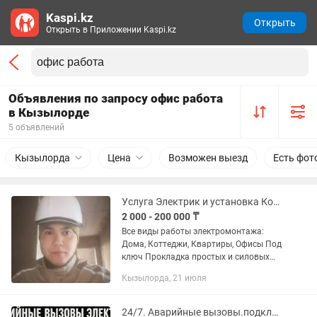
Kaspi.kz
Открыть
Открыть в Приложении Kaspi.kz
Объявления по запросу офис работа
в Кызылорде
5 объявлений
Кызылорда
Цена
Возможен выезд
Есть фот
Услуга Электрик и установка Кондиционеров
2 000 - 200 000 ₸
Все виды работы электромонтажа:
Дома, Коттеджи, Квартиры, Офисы Под
ключ Прокладка простых и силовых
кабелей. Сборка и установка электро
Кызылорда, 21 июля
щитов. Установка автоматов ( от
замыкания и перенагрузки на...
24/7. Аварийные вызовы.подключения. электрик.