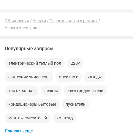
Объявления
Услуги
Строительство и ремонт
Услуги электрика
Популярные запросы
электрический теплый пол
220v
сантехник универсал
электро с
катедж
тоо охранная
левкас
электродвигатели
кондиционеры бытовые
пускатели
монтаж смесителей
коттежд
Показать еще
электромонтажник т
кран сантехника