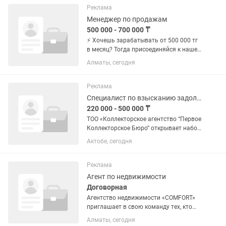
планов💸💸💸💸💸💸 - Просторный
Реклама
современный офис с зоной...
Менеджер по продажам
500 000 - 700 000 ₸
⚡ Хочешь зарабатывать от 500 000 тг
в месяц? Тогда присоединяйся к нашей
команде! Мы ищем менеджеров по
Алматы, сегодня
продажам. 📍 Работа в офисе, Алматы
🕘 6/1, с 10:00 до 19:00 👤 Возраст: 15–
25 лет 🎓 Обучаем...
Реклама
Специалист по взысканию задолженности
220 000 - 500 000 ₸
ТОО «Коллекторское агентство “Первое
Коллекторское Бюро” открывает набор
в команду специалистов по взысканию
Актобе, сегодня
задолженности. Позиция: Менеджер по
взысканию задолженностей опыт не
важен всему...
Реклама
Агент по недвижимости
Договорная
Агентство недвижимости «COMFORT»
приглашает в свою команду тех, кто
готов расти и зарабатывать достойно!
Алматы, сегодня
🌟 Чего ты ждешь от новой работы? •