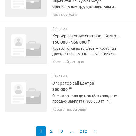
Ищете стабильную работу с
официальным трудоустройством и
возможностью хорошо зарабатывать?
Тараз, сегодня
Тогда присоединяйтесь к нашей
команде! Мы предлагаем: ✅
Официальное трудоустройство и
Реклама
полный социальный...
Курьер готовых заказов - Костанай. Подработка/работа.
150 000 - 966 000 ₸
Курьер готовых заказов — Костанай
Доход 2 000 – 5 000 тг в час Гибкий
график Работа рядом с домом •
Костанай, сегодня
Доставка уже готовых заказов •
Подходит без опыта • Пешком / вело /
электровело / авто / мото Мы...
Реклама
Оператор call-центра
300 000 ₸
Оператор колл-центра (без холодных
продаж) Зарплата: 300 000 тг 📍
Караганда В связи с расширением
Караганда, сегодня
компании по доставке питьевой воды
приглашаем в нашу команду
оператора колл-центра. Что нужно...
1
2
3
...
212