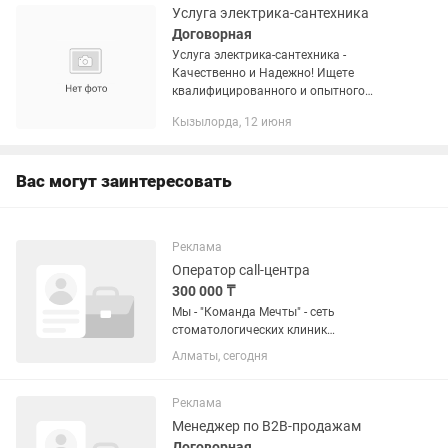
Услуга электрика-сантехника
Договорная
Услуга электрика-сантехника -
Качественно и Надежно! Ищете
квалифицированного и опытного
электрика-сантехника? Предлагаю
Кызылорда, 12 июня
широкий спектр электрических и сан
технических услуг для всего дома и...
Вас могут заинтересовать
Реклама
Оператор call-центра
300 000 ₸
Мы - "Команда Мечты" - сеть
стоматологических клиник
объединяющий 18 клиник в разных
Алматы, сегодня
городах. Мы - сильные, амбициозные и
очень быстро растем. Наши ценности -
лидерство, забота, развитие и
Реклама
личный...
Менеджер по B2B-продажам
Договорная