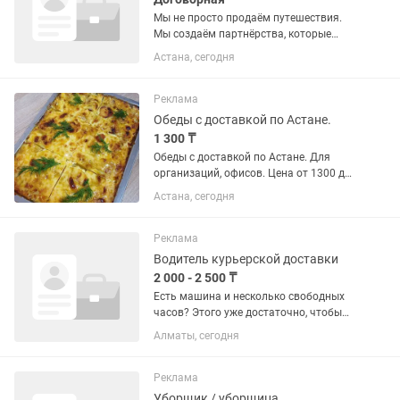
Мы не просто продаём путешествия.
Мы создаём партнёрства, которые
помогают бизнесу привлекать новых
Астана, сегодня
клиентов, а людям — путешествовать
по миру. В связи с расширением
компании «РАЙ» мы ищем...
Реклама
Обеды с доставкой по Астане.
1 300 ₸
Обеды с доставкой по Астане. Для
организаций, офисов. Цена от 1300 до
2500 в зависимости от комплектации.
Астана, сегодня
Не столовая! Большие порции! Без
полуфабрикатов!Доставка во время!
НА ПЕРВЫЙ ЗАКАЗ СКИДКА!!!...
Реклама
Водитель курьерской доставки
2 000 - 2 500 ₸
Есть машина и несколько свободных
часов? Этого уже достаточно, чтобы
зарабатывать в своём ритме – без
Алматы, сегодня
расписания, без начальника и без
привязки к офису. Мы подключаем
водителей к Яндекс Еде. Берешь...
Реклама
Уборщик / уборщица