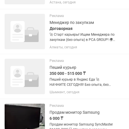
ответственных курьеров для сервиса
Астана, сегодня
Яндекс Еда. Работа подойдёт
студентам, как подработка или
основной доход. Условия: •
Реклама
Свободный...
Менеджер по закупкам
Договорная
🚀 Старт карьеры! Ищем Менеджера по
закупкам (без опыта) в PCA GROUP! 🌍
Ты круто владеешь английским,
Алматы, сегодня
хочешь развиваться в сфере
международных закупок и работать с
поставщиками по всему миру? Мы в...
Реклама
Пеший курьер
350 000 - 515 000 ₸
Пеший курьер в Яндекс Еда 🚀
НАЧНИТЕ СЕГОДНЯ! Без опыта, без
авто, без вложений. Что нужно делать:
Шымкент, сегодня
Установить приложение Яндекс Про
Принимать заказы от ресторанов и
магазинов Доставлять заказы...
Реклама
Продам монитор Samsung
6 000 ₸
Продам монитор Samsung SyncMaster