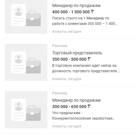
Менеджер по продажам
400 000 - 1 500 000 ₸
Писать строго на + Менеджер по
работе с клиентами 300 000 – 1 400
000 тг за месяц на руки.
Алматы, сегодня
Фиксированный оклад 150 000 + % от
продаж · Выплаты: раз в месяц Алматы
· Опыт 1–3 года Полная...
Реклама
Торговый представитель
350 000 - 500 000 ₸
В торговую компанию идет набор на
должность торгового представителя.
Направление ВС ( магазины у дома)
Алматы, сегодня
Продукция производства Корея,(новый
бренд) лапша, нори, токпокки и прочее.
Оклад 200 тысяч +...
Реклама
Менеджер по продажам
300 000 - 650 000 ₸
Что предлагаем: -
Конкурентоспособная заработная
плата (200 тыс.+ % от продаж)💸💸💸💸
Алматы, сегодня
💸💸💸💸 - Щедрая бонусная программа
за выполнение и перевыполнение