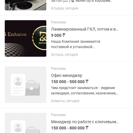
SA100 (22") 💻 Монитор в хорошем
рабочем состоянии. Отлично подойдет
Атырау, сегодня
для дома, офиса, учебы или
видеонаблюдения. Характеристики: 📺
Диагональ: 22" 🖥️ Разрешение: Full...
Реклама
Ламинированный ГКЛ, оптом и в розницу
9 000 ₸
Наша Компания занимается
поставкой и установкой
инновационных материалов:
Астана, сегодня
Предлагаем Вам Ламинированный
гипсокартон представляет собой
панели для отделки стен на основе
Реклама
гипсокартона с высокопрочным...
Офис-менеджер
150 000 - 500 000 ₸
Чем предстоит заниматься: - ведение
календаря, согласование, назначение,
подготовка, организация и проведение
Алматы, сегодня
встреч; - взаимодействие с
сотрудниками и партнерами; - сбор
информации, звонки; -...
Реклама
Менеджер по работе с ключевыми клиентами
150 000 - 800 000 ₸