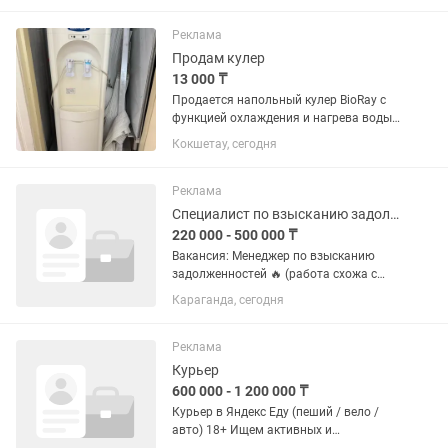
Свободы от рутины и жесткого оклада.
• Денег, чтобы...
Реклама
Продам кулер
13 000 ₸
Продается напольный кулер BioRay с
функцией охлаждения и нагрева воды.
Отлично подойдет для дома, офиса,
Кокшетау, сегодня
салона или учебного центра. ✅
Горячая и холодная вода ✅ Удобный в
использовании ✅ Рабочее...
Реклама
Специалист по взысканию задолженности
220 000 - 500 000 ₸
Вакансия: Менеджер по взысканию
задолженностей 🔥 (работа схожа с
оператором колл-центра — звонки и
Караганда, сегодня
общение с клиентами) ✨ Условия
работы: ✅ График 5/2 — с 09:00 до
18:00 ✅ Обед с 13:00 до 14:00 ✅...
Реклама
Курьер
600 000 - 1 200 000 ₸
Курьер в Яндекс Еду (пеший / вело /
авто) 18+ Ищем активных и