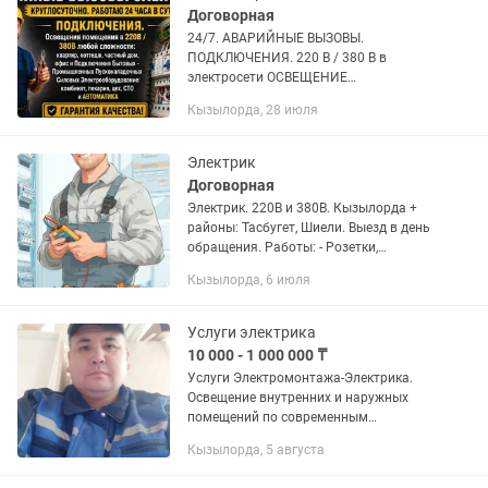
Договорная
24/7. АВАРИЙНЫЕ ВЫЗОВЫ.
ПОДКЛЮЧЕНИЯ. 220 В / 380 В в
электросети ОСВЕЩЕНИЕ
ПОМЕЩЕНИЯ квартир офис ресторан
Кызылорда, 28 июля
магазин частный дом коттедж и другие
коммерческое объекты и БЫТОВЫХ
ПРОМЫШЛЕННЫХ СИЛОВЫХ...
Электрик
Договорная
Электрик. 220В и 380В. Кызылорда +
районы: Тасбугет, Шиели. Выезд в день
обращения. Работы: - Розетки,
выключатели, люстры - Сборка щитков,
Кызылорда, 6 июля
автоматы, УЗО - Проводка квартира/
дом/офис -...
Услуги электрика
10 000 - 1 000 000 ₸
Услуги Электромонтажа-Электрика.
Освещение внутренних и наружных
помещений по современным
стандартам. Электромонтаж квартир,
Кызылорда, 5 августа
офиса, торговых помещений, частных
домов, коттеджей, детских садов,...