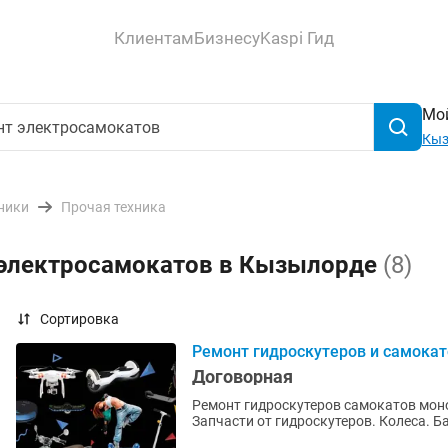
Клиентам
Бизнесу
Kaspi Гид
Мой
Кыз
ники
Прочая техника
 электросамокатов в Кызылорде
(8)
Сортировка
Ремонт гидроскутеров и самокато
Договорная
Ремонт гидроскутеров самокатов моно
Запчасти от гидроскутеров. Колеса. Б