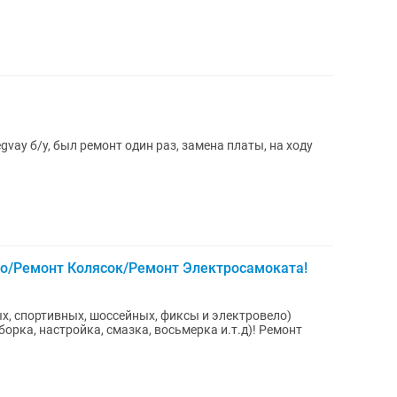
gvay б/у, был ремонт один раз, замена платы, на ходу
о/Ремонт Колясок/Ремонт Электросамоката!
ых, спортивных, шоссейных, фиксы и электровело)
орка, настройка, смазка, восьмерка и.т.д)! Ремонт