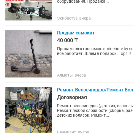
оборудования. Продажа...
Экибастуз, вчера
Продам самокат
40 000 ₸
Продам электросамокат ninebote by se
все работает. Шлем в подарок. Торг!!!
Алматы, вчера
Ремонт Велосипедов/Ремонт Вел
Договорная
Ремонт велосипедов (детских, взросл
Ремонт любой сложности (сборка, разб
детских колясок, Ремонт...
Шымкент, вчера