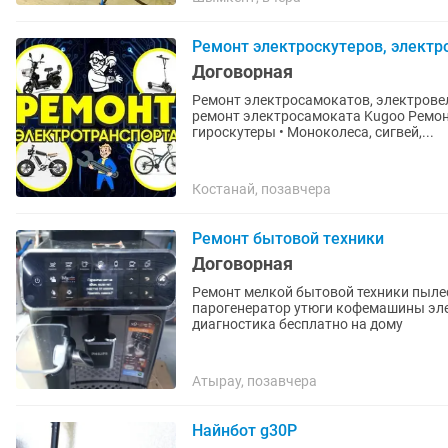
Ремонт электроскутеров, электр
Договорная
Ремонт электросамокатов, электровел
ремонт электросамоката Kugoo Ремонтируем: • Электровелосипеды, электросамокаты,
гироскутеры • Моноколеса, сигвей,...
Костанай, позавчера
Ремонт бытовой техники
Договорная
Ремонт мелкой бытовой техники пыл
парогенератор утюги кофемашины эле
диагностика бесплатно на дому
Атырау, позавчера
Найнбот g30P