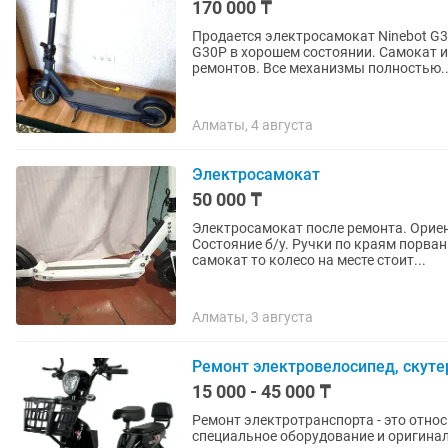
170 000 ₸
Продается электросамокат Ninebot G30P — от
G30P в хорошем состоянии. Самокат и
ремонтов. Все механизмы полностью..
Алматы, 4 августа
Электросамокат
50 000 ₸
Электросамокат после ремонта. Ориен
Состояние б/у. Ручки по краям порва
самокат то колесо на месте стоит...
Алматы, 3 августа
Ремонт электровелосипед, скуте
15 000 - 45 000 ₸
Ремонт электротранспорта - это отно
специальное оборудование и оригина