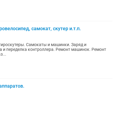
овелосипед, самокат, скутер и.т.п.
гироскутеры. Самокаты и машинки. Заряд и
а и переделка контроллера. Ремонт машинок. Ремонт
з...
аппаратов.