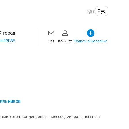
Қаз
Рус
 город:
ылорда
Чат
Кабинет
Подать объявление
дильников
овый котел, кондиционер, пылесос, микратынды пеш