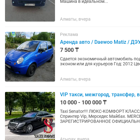
Машина в идеальном...
Алматы, вчера
Реклама
Аренда авто / Daewoo Matiz / Д
7 500 ₸
Сдается экономичный автомобиль под
эконом или для курьеров Год: 2012 Цвет: Синий Объем: 0.8 Коробка: автомат Кондиционер -
работает План 7 500 тг в...
Алматы, вчера
VIP такси, межгород, трансфер, 
10 000 - 100 000 ₸
Taxi Senator!!! ЛЮКС-КОМФОРТ КЛАССА
Спринтер Vip, Мерседес Майбах. MER
ЗАРЕГИСТРИРОВАННОЕ ОФИЦИАЛЬНО
Атырау, вчера