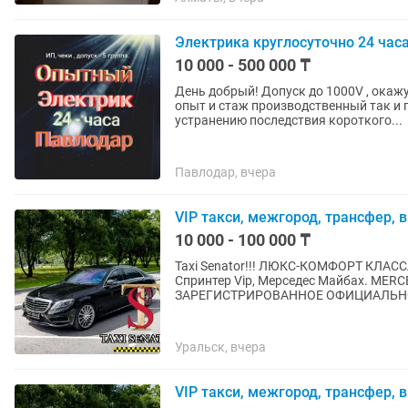
Электрика круглосуточно 24 час
10 000 - 500 000 ₸
День добрый! Допуск до 1000V , окажу услуги электрика качественно и аккуратно имеется
опыт и стаж производственный так и
устранению последствия короткого...
Павлодар, вчера
VIP такси, межгород, трансфер, 
10 000 - 100 000 ₸
Taxi Senator!!! ЛЮКС-КОМФОРТ КЛАССА
Спринтер Vip, Мерседес Майбах. MER
ЗАРЕГИСТРИРОВАННОЕ ОФИЦИАЛЬНО
Уральск, вчера
VIP такси, межгород, трансфер, 