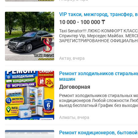
VIP такси, межгород, трансфер, 
10 000 - 100 000 ₸
Taxi Senator!!! ЛЮКС-КОМФОРТ КЛАССА
Спринтер Vip, Мерседес Майбах. MER
ЗАРЕГИСТРИРОВАННОЕ ОФИЦИАЛЬНО
Актау, вчера
Ремонт холодильников стираль
машин
Договорная
Ремонт холодильников стиральных м
кондиционеров Любой сложности Любой марки и модели Выезд в течение часа При ремонте
выезд бесплатный График без выхо
Алматы, вчера
Ремонт кондиционеров, бытовой