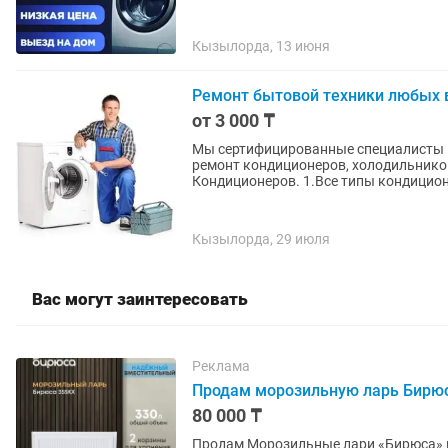
Кызылорда, 13 июня
Ремонт бытовой техники любых 
от 3 000 ₸
Мы сертифицированные специалисты в
ремонт кондиционеров, холодильников и 
Кондиционеров. 1.Все типы кондицион
Кызылорда, 29 июля
Вас могут заинтересовать
Реклама
Продам морозильную ларь Бирю
80 000 ₸
Продам Морозильные лари «Бирюса» представлены широким ассортиментом горизонтальных