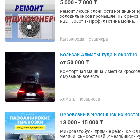
5 000 - 7 000 ₸
Ремонт любой сложности кондиционер
холодильников промышленных ремонт столового обо
R22 15000тн - Профилактика мойка...
Кызылорда, позавчера
Кольсай Алматы туда и обратно
от 50 000 ₸
Комфортная машина 7 местка кроссов
с музыкой все есть
Алматы, позавчера
Перевозки в Челябинск из Коста
13 000 - 15 000 ₸
Микроавтобусы прямые рейсы КАЖДЫЙ 
Челябинск - Костанай 📍Челябинск - Рудный 📍Челябинск - Лисаковск Удобное время выезда: