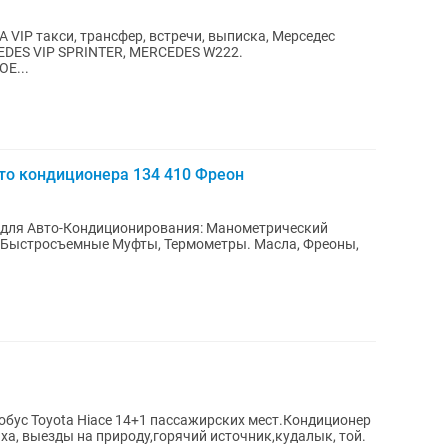
 VIP такси, трансфер, встречи, выписка, Мерседес
CEDES VIP SPRINTER, MERCEDES W222.
Е...
то кондиционера 134 410 Фреон
 для Авто-Кондиционирования: Манометрический
, Быстросъемные Муфты, Термометры. Масла, Фреоны,
ус Toyota Hiace 14+1 пассажирских мест.Кондиционер
ха, выезды на природу,горячий источник,кудалык, той.