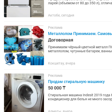
ларей (объемом от 80 до 350 л), отли
Frost разморозкой, с...
Актобе, сегодня
Реклама
Металлолом Принимаем. Самов
Договорная
Принимаем чёрный-цветной металл ПО ВЫСОКИМ ЦЕНАМ
металлолом, чугунные батареи, ванны, трубы! Так же и цветного металла
Медь; Кабель; Аккумулятор; Латунь;...
Кокшетау, вчера
Реклама
Продам стиральную машинку
50 000 ₸
Стиральная машина Indesit 2019 года На 6 кг В нормальном состояние, место где заливается
кондиционер для белья не много засо
Алматы, вчера