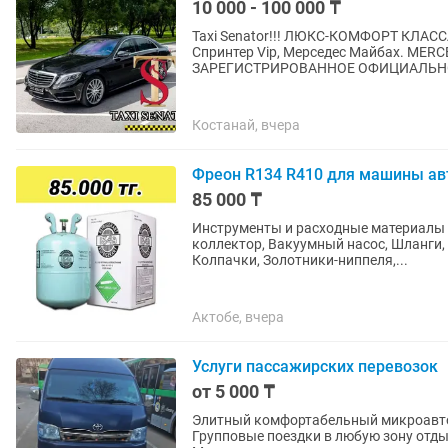
10 000 - 100 000 ₸
Taxi Senator!!! ЛЮКС-КОМФОРТ КЛАССА
Спринтер Vip, Мерседес Майбах. MER
ЗАРЕГИСТРИРОВАННОЕ ОФИЦИАЛЬНО
Костанай, вчера
Фреон R134 R410 для машины ав
85 000 ₸
Инструменты и расходные материалы
коллектор, Вакуумный насос, Шланги
Колпачки, Золотники-ниппеля,...
Актобе, вчера
Услуги пассажирских перевозок
от 5 000 ₸
Элитный комфортабельный микроавтоб
Групповые поездки в любую зону отды