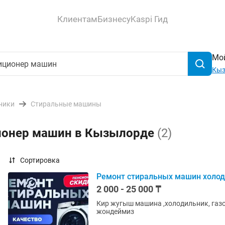
Клиентам
Бизнесу
Kaspi Гид
Мой
Кыз
ники
Стиральные машины
ционер машин в Кызылорде
(2)
Сортировка
Ремонт стиральных машин холо
2 000 - 25 000 ₸
Кир жугыш машина ,холодильник, газ
жондеймиз