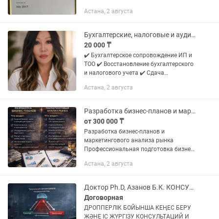
бухгалтеров - Экспресс аудит -
Астана, 2 августа
Консультации - Семинар Стаж 30 Лет.
Квалицированный Аудитор РК и...
Бухгалтерские, налоговые и аудиторские услуги
20 000 ₸
✔️ Бухгалтерское сопровождение ИП и
ТОО ✔️ Восстановление бухгалтерского
и налогового учета ✔️ Сдача
налоговой, статистической и
Астана, 2 августа
финансовой отчетности ✔️ Налоговое
консультирование ✔️ Финансовый...
Разработка бизнес-планов и маркетингового анализа рынка
от 300 000 ₸
Разработка бизнес-планов и
маркетингового анализа рынка
Профессиональная подготовка бизнес-
планов для открытия и развития
Астана, 2 августа
бизнеса, получения инвестиций и
участия в государственных
программах. Что...
Доктор Ph.D, Азанов Б.К. КОНСУЛЬТАЦИЙ И ВЕДЕНИЕ ДЕЛ ПО ДРОППЕРСТВУ
Договорная
ДРОППЕРЛІК БОЙЫНША КЕҢЕС БЕРУ
ЖӘНЕ ІС ЖҮРГІЗУ КОНСУЛЬТАЦИЙ И