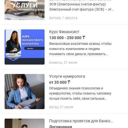
ЭСФ (Электронных счетов-фактур)
Электронный счет-фактура (ЭСФ) – это
обязательный документ в
Актобе, 1 августа
большинстве операций между
юридическими лицами. Бухгалтер...
Курс Финансист
130 000 - 250 000 ₸
Финансовые аналитики нужны, чтобы
помогать компаниям и людям
понимать свои деньги, принимать
правильные решения и планировать
Алматы, 31 июля
будущее. Темы: 1. Основы финансов - [ ]
Что такое доходы и расходы - [ ]...
Услуги нумеролога
от 35 000 ₸
Объединяю знания психологии и
нумерологии, чтобы помочь человеку
лучше понять себя, свои сильные
стороны и причины повторяющихся
Актау, 31 июля
жизненных ситуаций. Помогаю
разобраться с вопросами: • Анализ...
Подготовка проектов для банков. Бизнес-план. Финансовый анализ.
Договорная