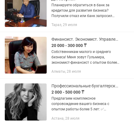
Планируете обратиться в банк за
кредитом для развития бизнеса?
Получили отказ или банк запросил
дополнительные документы?
Тараз, 29 июля
Планируете воспользоваться
программами государственной
поддержки бизнеса...
Финансист. Экономист. Управленческая отчетность. Финмодель
20 000 - 300 000 ₸
Собственникам малого и среднего
бизнеса! Меня зовут Гульмира,
экономист-финансист с опытом более
20-ти лет, работала в крупной
Алматы, 28 июля
национальной компанией Казахстана.
Имею сертификат
профессионального...
Профессиональные бухгалтерские услуги для ИП и ТОО
2 000 - 500 000 ₸
Предлагаем комплексное
сопровождение вашего бизнеса с
опытом работы более 5 лет: ✅
Установка и настройка программы
Астана, 28 июля
NCLAYER ✅ Помощь с работой на
портале Egov и ESF ✅ Сдача и
проверка формы ФНО-910,...