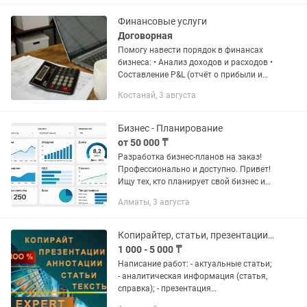
образовательные и финансовые.
Помогу с...
Финансовые услуги
Договорная
Помогу навести порядок в финансах
бизнеса: • Анализ доходов и расходов •
Составление P&L (отчёт о прибыли и
убытках) • Финансовое планирование •
Костанай, 3 августа
Оптимизация расходов • Финансовый
контроль бизнеса •...
Бизнес - Планирование
от 50 000 ₸
Разработка бизнес-планов на заказ!
Профессионально и доступно. Привет!
Ищу тех, кто планирует свой бизнес и
хочет получить надежный бизнес -
Алматы, 3 августа
план, чтобы уверенно двигаться
вперед. Помогу создать...
Копирайтер, статьи, презентации аннотации, информационные тексты и пр.
1 000 - 5 000 ₸
Написание работ: - актуальные статьи;
- аналитическая информация (статья,
справка); - презентация
информационного или бизнес