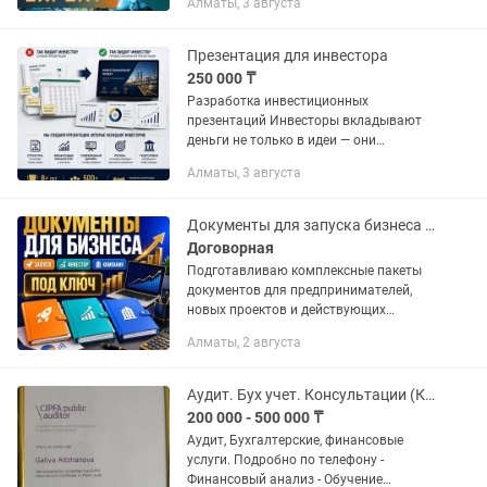
Алматы, 3 августа
материала; - информационная
публикация; - финансовый анализ
проекта; -...
Презентация для инвестора
250 000 ₸
Разработка инвестиционных
презентаций Инвесторы вкладывают
деньги не только в идеи — они
вкладывают деньги в проекты,
Алматы, 3 августа
которые умеют убедительно
презентовать. За более чем 8 лет я
участвовал в...
Документы для запуска бизнеса и поиска инвестора
Договорная
Подготавливаю комплексные пакеты
документов для предпринимателей,
новых проектов и действующих
компаний. Помогу оформить бизнес-
Алматы, 2 августа
идею, рассчитать финансовые
показатели, подготовиться к поиску...
Аудит. Бух учет. Консультации (Квалифиц. Аудитор РК и Проф.Бухгал)
200 000 - 500 000 ₸
Аудит, Бухгалтерские, финансовые
услуги. Подробно по телефону -
Финансовый анализ - Обучение