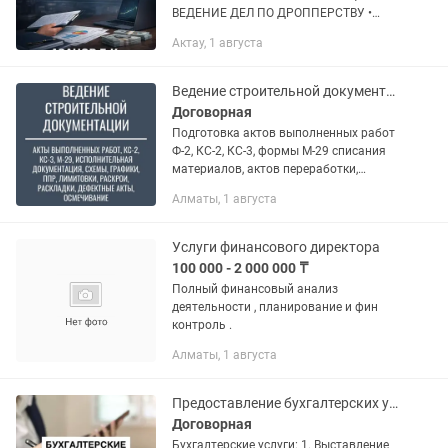
ВЕДЕНИЕ ДЕЛ ПО ДРОППЕРСТВУ •
БЕРИК КУРАЛБАЕВИЧ АЗАНОВ —
Актау, 1 августа
Практикующий юрист, Магистр
юридических наук Доктор Ph.D в
экономике (к.э.н РФ)...
Ведение строительной документации, ПТО
Договорная
Подготовка актов выполненных работ
Ф-2, КС-2, КС-3, формы М-29 списания
материалов, актов переработки,
исполнительной технической
Алматы, 1 августа
документации - актов скрытых работ,
дефектных актов, актов на...
Услуги финансового директора
100 000 - 2 000 000 ₸
Полный финансовый анализ
деятельности , планирование и фин
контроль .
Алматы, 1 августа
Предоставление бухгалтерских услуг!
Договорная
Бухгалтерские услуги: 1. Выставление