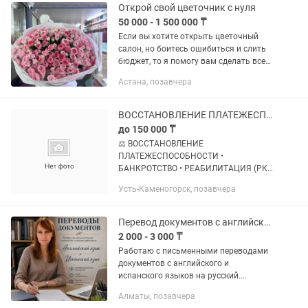
Открой свой цветочник с нуля
50 000 - 1 500 000 ₸
Если вы хотите открыть цветочный
салон, но боитесь ошибиться и слить
бюджет, то я помогу вам сделать все
правильно с первого раза Что вы
Астана, позавчера
получите: 1. Готовая открытая точка
“под ключ” Я лично...
ВОССТАНОВЛЕНИЕ ПЛАТЕЖЕСПОСОБНОСТИ БАНКРОТСТВО
до 150 000 ₸
⚖️ ВОССТАНОВЛЕНИЕ
ПЛАТЕЖЕСПОСОБНОСТИ •
БАНКРОТСТВО • РЕАБИЛИТАЦИЯ (РК)
Попали в сложную финансовую
Усть-Каменогорск, позавчера
ситуацию? Поможем найти законное
решение! ✔️ Консультация по
процедуре банкротства физических...
Перевод документов с английского и испанского языков
2 000 - 3 000 ₸
Работаю с письменными переводами
документов с английского и
испанского языков на русский.
Перевожу документы общего
Алматы, позавчера
характера, юридические, медицинские,