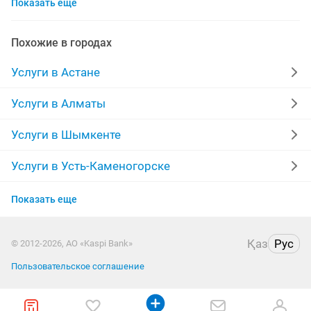
Показать еще
скамейки
ремонт аристон
бассейн
автоматы
фреон
ремонт домов и квартир
Похожие в городах
няня час
няня на час
установка windows 10
Услуги в Астане
сотовые телефоны
прочистка
Услуги в Алматы
установка windows 7
ремонт компрессоров
Услуги в Шымкенте
ремонт монтаж
евроремонт квартир
Услуги в Усть-Каменогорске
Услуги в Актобе
Показать еще
Услуги в Актау
Қаз
Рус
© 2012-2026, АО «Kaspi Bank»
Услуги в Таразе
Пользовательское соглашение
Услуги в Казахстане