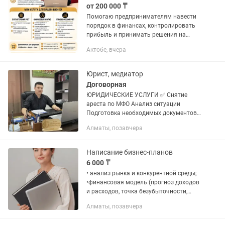
от 200 000 ₸
Помогаю предпринимателям навести
порядок в финансах, контролировать
прибыль и принимать решения на
основе цифр, а не интуиции. Услуги: •
Актобе, вчера
Бухгалтерский и налоговый учёт •
Подготовка и сдача налоговой...
Юрист, медиатор
Договорная
ЮРИДИЧЕСКИЕ УСЛУГИ ✅ Снятие
ареста по МФО Анализ ситуации
Подготовка необходимых документов
Сопровождение до снятия ареста ✅
Алматы, позавчера
Составление графика погашения
задолженности по МФО Переговоры с...
Написание бизнес-планов
6 000 ₸
• анализ рынка и конкурентной среды;
•финансовая модель (прогноз доходов
и расходов, точка безубыточности,
окупаемость); •описание бизнес-
Алматы, позавчера
процессов и этапов реализации;
•оформление документа в...