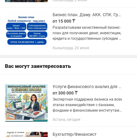
Кызылорда, 2 июня
"Как написать бизнес-план самому" -
это именно то, что вам...
Бизнес план. Даму. АКК. СПК. Грант. Инвестиция. Фин.модель. ТЭО.
от 15 000 ₸
Разрабатываем качественный бизнес-
план для получения денег, инвестиции,
кредита и государственных субсидии и
грантов. Разработка бизнес-планов и
Кызылорда, 20 июня
ТЭО для: - для Банков второго уровня,
для...
Вас могут заинтересовать
Услуги финансового анализ для бизнеса
от 300 000 ₸
Экспертная поддержка бизнеса на всех
этапах взаимодействия с банками,
фондами и финансовыми институтами.
Опыт работы в риск-департаментах и
Астана, сегодня
кредитных комитетах крупнейших
банков РК, а также в...
Бухгалтер/Финансист