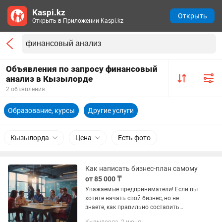
Kaspi.kz
Открыть
Открыть в Приложении Kaspi.kz
Объявления по запросу финансовый
анализ в Кызылорде
2 объявления
Образование, курсы
Другие услуги
Кызылорда
Цена
Есть фото
Как написать бизнес-план самому
от 85 000 ₸
Уважаемые предприниматели! Если вы
хотите начать свой бизнес, но не
знаете, как правильно составить
бизнес-план, то мой обучающий курс