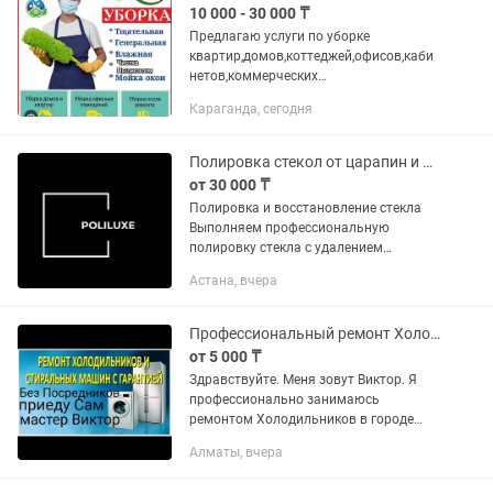
10 000 - 30 000 ₸
Предлагаю услуги по уборке
квартир,домов,коттеджей,офисов,каби
нетов,коммерческих
помещений...генеральная уборка..
Караганда, сегодня
влажная уборка... уборка после
ремонта.уборка после
квартирантов..мойка...
Полировка стекол от царапин и окалин
от 30 000 ₸
Полировка и восстановление стекла
Выполняем профессиональную
полировку стекла с удалением
различных видов повреждений без его
Астана, вчера
замены. Мы устраняем: Царапины
различной глубины. Следы сварки и...
Профессиональный ремонт Холодильников в Алматы в короткие сроки.
от 5 000 ₸
Здравствуйте. Меня зовут Виктор. Я
профессионально занимаюсь
ремонтом Холодильников в городе
Алматы и Алматинской области.
Алматы, вчера
Выполняю ремонт Холодильников на
дому без перевозки техники. Высокая...