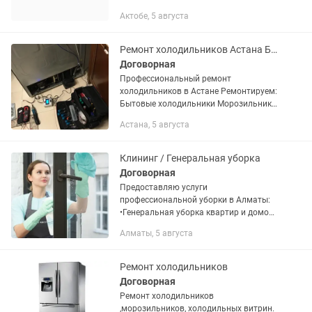
и лари • Холодильные витрины •
Актобе, 5 августа
Промышленный холод • Холодильные
установки Выполняем: ✔ Замена...
Ремонт холодильников Астана Бытовые и промышленные Выезд
Договорная
Профессиональный ремонт
холодильников в Астане Ремонтируем:
Бытовые холодильники Морозильники
Витринные холодильники
Астана, 5 августа
Промышленные холодильные
установки Частые неисправности: Не
морозит или плохо...
Клининг / Генеральная уборка
Договорная
Предоставляю услуги
профессиональной уборки в Алматы:
•Генеральная уборка квартир и домов
•Поддерживающая уборка •Уборка
Алматы, 5 августа
после ремонта •Мытье окон и витрин
•Уборка офисов и коммерческих...
Ремонт холодильников
Договорная
Ремонт холодильников
,морозильников, холодильных витрин.