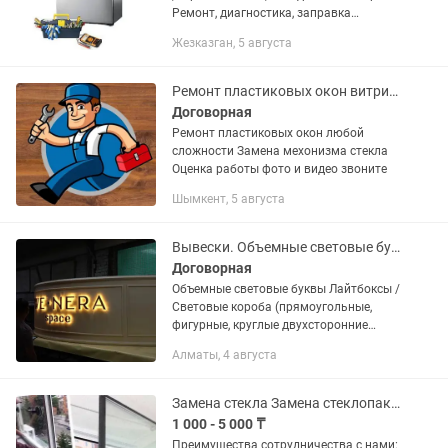
Ремонт, диагностика, заправка
фреоном ,выезд на дом
Жезказган, 5 августа
Ремонт пластиковых окон витрин витражи
Договорная
Ремонт пластиковых окон любой
сложности Замена мехонизма стекла
Оценка работы фото и видео звоните
Шымкент, 5 августа
Вывески. Объемные световые буквы. Лайтбоксы. Фотозоны
Договорная
Объемные световые буквы Лайтбоксы /
Световые короба (прямоугольные,
фигурные, круглые двухсторонние
панели-кронштейны). Оформление
Алматы, 4 августа
витрин и окон (профессиональная
оклейка пленкой Оракал,...
Замена стекла Замена стеклопакетов
1 000 - 5 000 ₸
Преимущества сотрудничества с нами: