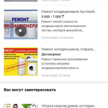
Кызылорда, 14 июня
продажа комплектующих к
холодильным агрегатам. Гарантия от 6
месяца. Адрес...
Ремонт кондиционеров, бытовой техники, и промышленной
5 000 - 7 000 ₸
Ремонт любой сложности
кондиционеров, вентиляционых
систем, чиллеров фанкойлов,
холодильников промышленных ремонт
Кызылорда, позавчера
столового оборудования. - Заправка
полная R410a, R22 15000тн -
Профилактика мойка...
Ремонт холодильников, стиральных машин,кондиционеров
Договорная
Ремонт сервисное обслуживание
установка заправка
кондиционеров,бытовых и
промышленных холодильников,
Кызылорда, 25 июня
торговых витрин, морозильников,
стиральных машин. Гарантия,
качество.
Вас могут заинтересовать
Уборка квартир,домов, коттеджей,офисов, коммерческих помещений и тд