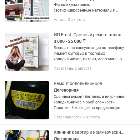
•Используем только
сертифицированные материалы и
комплектующие •Гарантируем
Астана, 3 августа
герметичность, тепло- и
шумоизоляцию •Индивидуальный
подход к каждому заказу •Сроки...
ИП Frost. Срочный ремонт холодильников любой сложности на дому. Гарантия.
3 000 - 25 000 ₸
Бесплатная консультация по телефону.
Ремонт бытовых и торговых
холодильников, витрин, морозильных
камер любой марки и года выпуска в
Караганда, 3 августа
день подачи заявки. Быстро и
аккуратно. Качественные запчасти и...
Ремонт холодильников
Договорная
Срочный ремонт бытовых и витринных
холодильников любой сложности.
Гарантия 6 месяцев на проделанную
работу. Выезд в районы по области.
Петропавловск, 2 августа
Клининг квартир и коммерческих помещений
Договорная