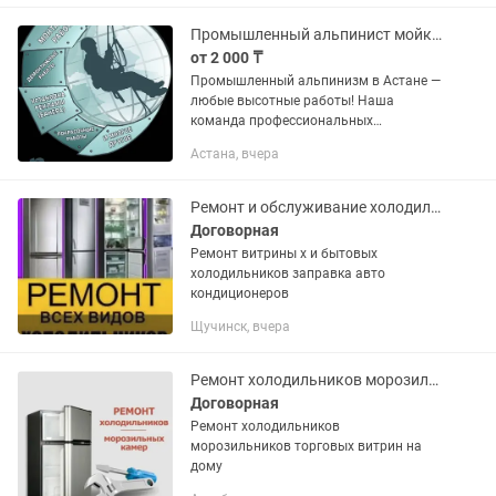
Мытье балконных окон - Окна...
Промышленный альпинист мойка окон
от 2 000 ₸
Промышленный альпинизм в Астане —
любые высотные работы! Наша
команда профессиональных
альпинистов выполняет работы любой
Астана, вчера
сложности на высоте: — Мойка окон и
фасадов — Очистка витрин, вывесок и...
Ремонт и обслуживание холодильника
Договорная
Ремонт витрины х и бытовых
холодильников заправка авто
кондиционеров
Щучинск, вчера
Ремонт холодильников морозильных камер и витрин
Договорная
Ремонт холодильников
морозильников торговых витрин на
дому