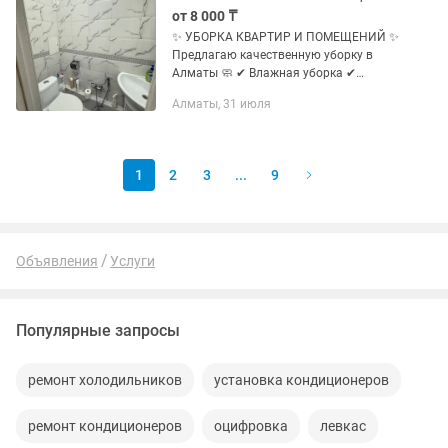
от 8 000 ₸
✨ УБОРКА КВАРТИР И ПОМЕЩЕНИЙ ✨
Предлагаю качественную уборку в
Алматы 🧼 ✔ Влажная уборка ✔
Генеральная уборка ✔ Уборка после
Алматы, 31 июля
ремонта ✔ Мытьё окон и витрин ✔
Уборка квартир, домов, офисов ✔
Мытьё...
1
2
3
...
9
Объявления
Услуги
Популярные запросы
ремонт холодильников
установка кондиционеров
ремонт кондиционеров
оцифровка
левкас