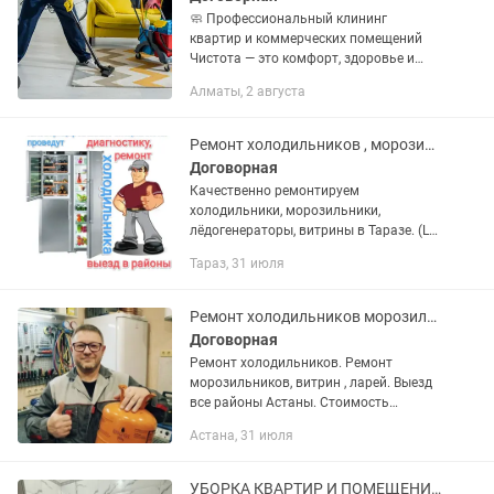
🧼 Профессиональный клининг
квартир и коммерческих помещений
Чистота — это комфорт, здоровье и
уют. Мы возьмем все заботы о порядке
Алматы, 2 августа
на себя! ✅ Что убираем: • Квартиры и
дома • Офисы, кабинеты,...
Ремонт холодильников , морозилок лёдогенераторов в Таразе
Договорная
Качественно ремонтируем
холодильники, морозильники,
лёдогенераторы, витрины в Таразе. (LG,
Samsung , Bosch , Indesit , Beko, Бирюса,
Тараз, 31 июля
Nord, Xing, Pozis, Атлант, Vestel, Daewoo,
Ariston, Haier) Замена...
Ремонт холодильников морозильников Замена мотора
Договорная
Ремонт холодильников. Ремонт
морозильников, витрин , ларей. Выезд
все районы Астаны. Стоимость
выезда: 🚗 По городу — 5 000 тг 🚗 В
Астана, 31 июля
пригород — 10 000 тг
Профессиональное обслуживание и
восстановление...
УБОРКА КВАРТИР И ПОМЕЩЕНИЙ Предлагаю качественную уборку в Алматы