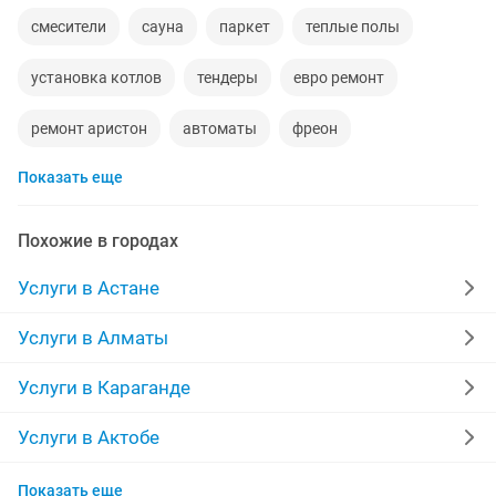
смесители
сауна
паркет
теплые полы
установка котлов
тендеры
евро ремонт
ремонт аристон
автоматы
фреон
Показать еще
заправка фреона
ролл шторы
ремонт домов и квартир
ремонт газовых плит
Похожие в городах
няня час
ремонт установка
антивирус
Услуги в Астане
сотовые телефоны
прочистка
Услуги в Алматы
установка windows 7
ремонт компрессоров
Услуги в Караганде
евроремонт квартир
биология
физика
Услуги в Актобе
Услуги в Семее
пластиковые окна витражи
Показать еще