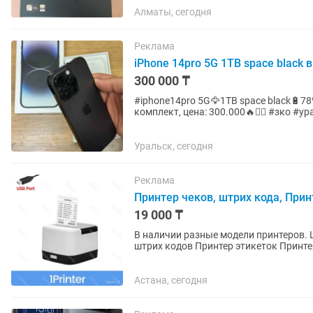
Алматы, сегодня
Реклама
iPhone 14pro 5G 1TB space black в
300 000 ₸
#iphone14pro 5G🦅1TB space black🔋78
комплект, цена: 300.000🔥✍🏽 #зко #уральск #орал oral •📍Біз
сауда үйі • Құрманғазы...
Уральск, сегодня
Реклама
Принтер чеков, штрих кода, При
19 000 ₸
В наличии разные модели принтеров. Ц
штрих кодов Принтер этикеток Принте
Webkassa Rekassa Light...
Астана, сегодня