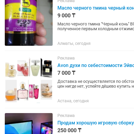
Реклама
Масло черного тмина черный ко
9 000 ₸
Масло черного тмина "Черный конь" Bla
полученное первым холодным отжимом
Саудовской Аравии. Показания...
Алматы, сегодня
Реклама
Avon духи по себестоимости Эйв
7 000 ₸
Доставка не осуществляется по обстоя
цен нигде нет, успейте дёшево купить новый, оригинал духи
каждого парфюма...
Астана, сегодня
Реклама
Продам хорошую игровую сборку
250 000 ₸