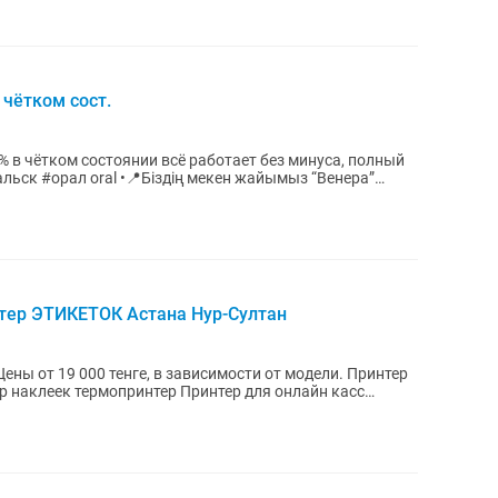
 чётком сост.
% в чётком состоянии всё работает без минуса, полный
дің мекен жайымыз “Венера”
нтер ЭТИКЕТОК Астана Нур-Султан
ены от 19 000 тенге, в зависимости от модели. Принтер
р наклеек термопринтер Принтер для онлайн касс