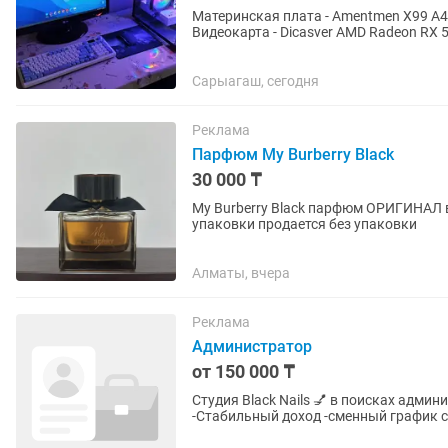
Материнская плата - Amentmen X99 A4 
Видеокарта - Dicasver AMD Radeon RX
2X16 2133MHz Корпус - XG...
Сарыагаш, сегодня
Реклама
Парфюм My Burberry Black
30 000 ₸
My Burberry Black парфюм ОРИГИНАЛ выкупала в Золотом Яблоке из-за повреждения
упаковки продается без упаковки
Алматы, вчера
Реклама
Администратор
от 150 000 ₸
Студия Black Nails 💅 в поисках администратора Не студенты ! От 20 лет Что мы предлагаем:
-Стабильный доход -сменный график с 8.00
на услуги...