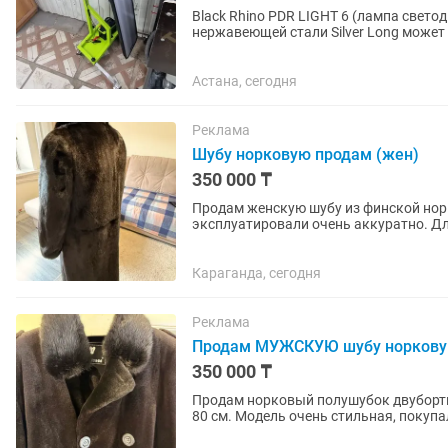
Black Rhino PDR LIGHT 6 (лампа свето
нержавеющей стали Silver Long может
новая.легкий, имеющий эргономичную
Астана, сегодня
Реклама
Шубу норковую продам (жен)
350 000 ₸
Продам женскую шубу из финской норк
эксплуатировали очень аккуратно. Дл
меха в идеальном состоянии. Размер..
Караганда, сегодня
Реклама
Продам МУЖСКУЮ шубу норков
350 000 ₸
Продам норковый полушубок двубортны
80 см. Модель очень стильная, покупал
подошел размер. ТОРГ...