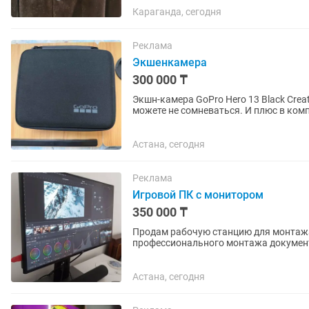
Караганда, сегодня
Реклама
Экшенкамера
300 000 ₸
Экшн-камера GoPro Hero 13 Black Crea
можете не сомневаться. И плюс в комп
Астана, сегодня
Реклама
Игровой ПК с монитором
350 000 ₸
Продам рабочую станцию для монтажа
профессионального монтажа документа
работы в After...
Астана, сегодня