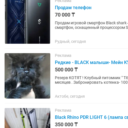
Реклама
Продам телефон
70 000 ₸
Продам игровой смартфон Black shark 4
смартфон, оснащенный процессором S
с частотой 144 Гц,...
Рудный, сегодня
Реклама
Редкие - BLACK малыши- Мейн К
500 000 ₸
Резерв КОТЯТ ! Клубный питомник " Titano Friends " предлагает котят породы мейн-кун от 2х
месяцев . Забронировать котенка- 100
Рассмотрите свой бюджет...
Актобе, сегодня
Реклама
Black Rhino PDR LIGHT 6 (лампа 
350 000 ₸