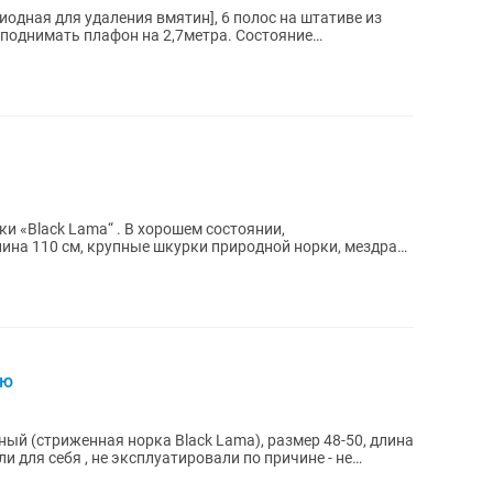
диодная для удаления вмятин], 6 полос на штативе из
 поднимать плафон на 2,7метра. Состояние
...
и «Black Lama“ . В хорошем состоянии,
ина 110 см, крупные шкурки природной норки, мездра
.
ую
й (стриженная норка Black Lama), размер 48-50, длина
и для себя , не эксплуатировали по причине - не