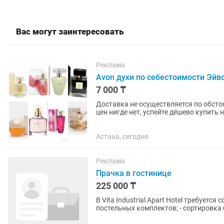
Вас могут заинтересовать
Реклама
Avon духи по себестоимости Эйв
7 000 ₸
Доставка не осуществляется по обстоя
цен нигде нет, успейте дёшево купить новый, оригинал духи
каждого парфюма...
Астана, сегодня
Реклама
Прачка в гостинице
225 000 ₸
В Vita Industrial Apart Hotel требуется сотрудник прачечной
постельных комплектов; - сортировка 
График...