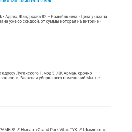
рочка Магазин Red Geek
ес: Жандосова 82 – Розыбакиева • Цена указана
зана уже со скидкой, от суммы которая на витрине •
 по адресу Луганского 1, мод 3, ЖК Арман, срочно
К 📍 Шымкент қ.