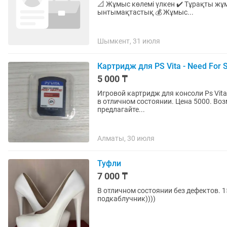
📐 Жұмыс көлемі үлкен ✔️ Тұрақты жұмыспен қамту ✔️ Уақытылы төлемақы ✔️ Ұзақ мерзімді
ынтымақтастық 💰 Жұмыс...
Шымкент, 31 июля
Картридж для PS Vita - Need For
5 000 ₸
Игровой картридж для консоли Ps Vita/
в отличном состоянии. Цена 5000. Воз
предлагайте...
Алматы, 30 июля
Туфли
7 000 ₸
В отличном состоянии без дефектов. 15
подкаблучник))))