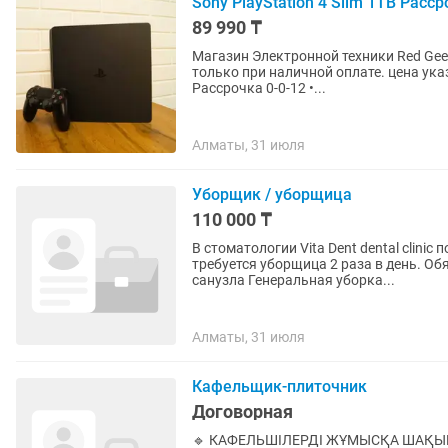
Sony PlayStation 4 Slim 1TB Расс
89 990 ₸
Магазин Электронной техники Red Geek • Адр
только при наличной оплате. цена ука
Рассрочка 0-0-12 •...
Алматы, 31 июля
Уборщик / уборщица
110 000 ₸
В стоматологии Vita Dent dental clinic
требуется уборщица 2 раза в день. Обязанности: Влажная уборка всех помещений Мытье
санузла Генеральная уборка...
Алматы, 31 июля
Кафельщик-плиточник
Договорная
🔹 КАФЕЛЬШІЛЕРДІ ЖҰМЫСҚА ШАҚЫРАМЫЗ! 📍 Нысан: «Grand Park Vita» ТҮ