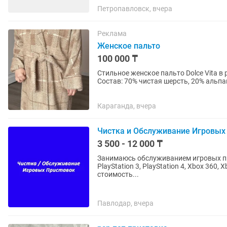
Петропавловск, вчера
Реклама
Женское пальто
100 000 ₸
Стильное женское пальто Dolce Vita в р
Состав: 70% чистая шерсть, 20% альпак
• Красивый...
Караганда, вчера
Чистка и Обслуживание Игровых 
3 500 - 12 000 ₸
Занимаюсь обслуживанием игровых приставок. Из услуг: — Чистка + зам
PlayStation 3, PlayStation 4, Xbox 360, X
стоимость...
Павлодар, вчера