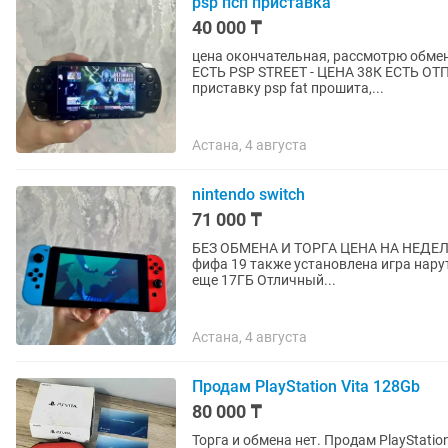
psp псп приставка
40 000 ₸
цена окончательная, рассмотрю обмен на айфон от х моде
ЕСТЬ PSP STREET - ЦЕНА 38К ЕСТЬ ОТПРАВКА ПО ВСЕМ ГОРОДАМ ПО КАЗПОЧТЕ продам
приставку psp fat прошита,...
Астана, 4 августа
nintendo switch
71 000 ₸
БЕЗ ОБМЕНА И ТОРГА ЦЕНА НА НЕДЕЛЮ Продам приставку нинтендо свитч Имеется ка
фифа 19 также установлена игра нарут
еще 17ГБ Отличный...
Астана, 4 августа
Продам PlayStation Vita 128Gb
80 000 ₸
Торга и обмена нет. Продам PlayStation Vita сама консоль в очень хорошем состоянии. Все