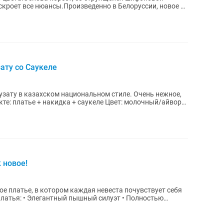
скроет все нюансы.Произведенно в Белоруссии, новое с
ату со Саукеле
узату в казахском национальном стиле. Очень нежное,
кте: платье + накидка + саукеле Цвет: молочный/айвори
 новое!
е платье, в котором каждая невеста почувствует себя