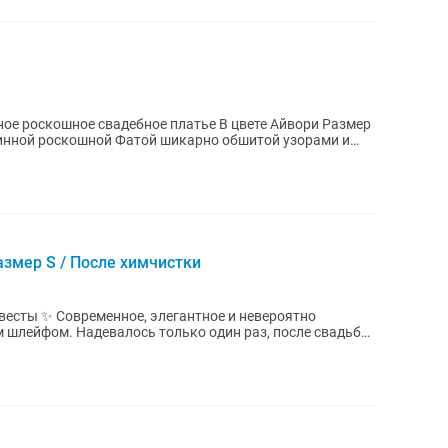
 свадебное платье В цвете Айвори Размер
линной роскошной Фатой шикарно обшитой узорами и
азмер S / После химчистки
ое и невероятно
 шлейфом. Надевалось только один раз, после свадьбы