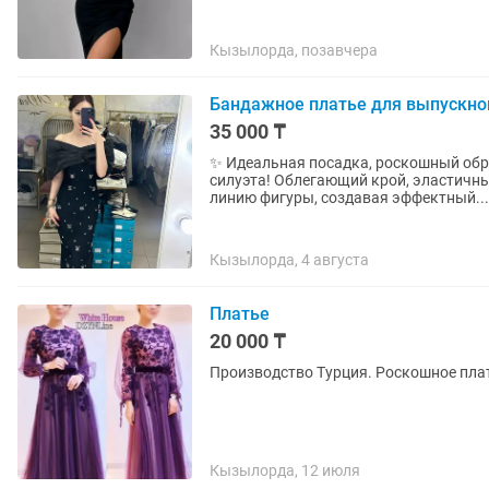
Кызылорда, позавчера
Бандажное платье для выпускно
35 000 ₸
✨ Идеальная посадка, роскошный образ! ✨ Бандажное платье — твой секрет б
силуэта! Облегающий крой, эластичн
линию фигуры, создавая эффектный...
Кызылорда, 4 августа
Платье
20 000 ₸
Производство Турция. Роскошное плат
Кызылорда, 12 июля