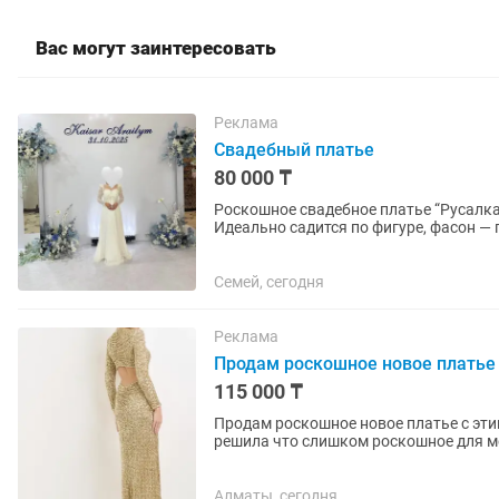
Вас могут заинтересовать
Реклама
Свадебный платье
80 000 ₸
Роскошное свадебное платье “Русалка”
Идеально садится по фигуре, фасон —
образа в одном платье...
Семей, сегодня
Реклама
Продам роскошное новое платье
115 000 ₸
Продам роскошное новое платье с эти
решила что слишком роскошное для ме
безупречное, сидит как...
Алматы, сегодня