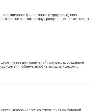
 насыщенного фиолетового (пурпурного) цвета.
е в пол, но состоит из двух раздельных элементов, что
ждой детали. Объёмная юбка, изящный декор,
...
 цвета.Основа корсет, со струящейся шифоновой