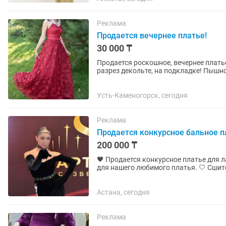
Реклама
Продается вечернее платье!
30 000 ₸
Продается роскошное, вечернее платье
разрез декольте, на подкладке! Пышно
любого мероприятия! В подарок...
Усть-Каменогорск, сегодня
Реклама
Продается конкурсное бальное п
200 000 ₸
🖤 Продается конкурсное платье для
для нашего любимого платья. 🤍 Сшит
ATELIER. ▫️ Размер: XS ▫️...
Астана, сегодня
Реклама