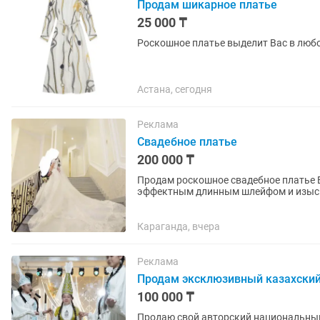
Продам шикарное платье
25 000 ₸
Роскошное платье выделит Вас в любо
Астана, сегодня
Реклама
Свадебное платье
200 000 ₸
Продам роскошное свадебное платье Великолепное свадебное платье в стиле “принцесса” с
эффектным длинным шлейфом и изыск
блеском, красиво переливается при...
Караганда, вчера
Реклама
Продам эксклюзивный казахский
100 000 ₸
Продаю свой авторский национальный