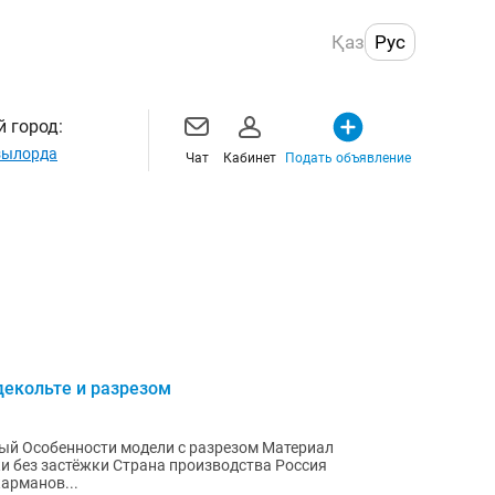
Қаз
Рус
 город:
ылорда
Чат
Кабинет
Подать объявление
декольте и разрезом
териал
арманов...