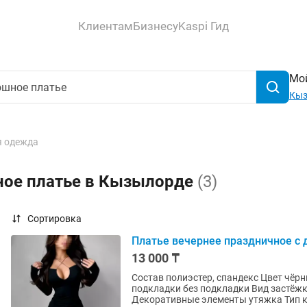
Клиентам
Бизнесу
Kaspi Гид
Мой
Кыз
 одежда
ное платье в Кызылорде
(3)
Сортировка
Платье вечернее праздничное с 
13 000 ₸
Состав полиэстер, спандекс Цвет чёрный Особенности модели с разрезом Ма
подкладки без подкладки Вид застёжки без застёжки Страна производства Россия
Декоративные элементы утяжка Тип к