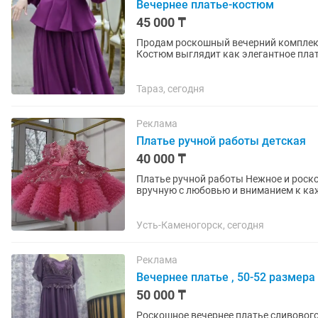
Вечернее платье-костюм
45 000 ₸
Продам роскошный вечерний комплект
Костюм выглядит как элегантное плать
очень удобно в носке. Идеально...
Тараз, сегодня
Реклама
Платье ручной работы детская
40 000 ₸
Платье ручной работы Нежное и роскошное платье для маленькой принцессы, созданное
вручную с любовью и вниманием к ка
цветочные элементы и сияющие камни
Усть-Каменогорск, сегодня
Реклама
Вечернее платье , 50-52 размера
50 000 ₸
Роскошное вечернее платье сливового