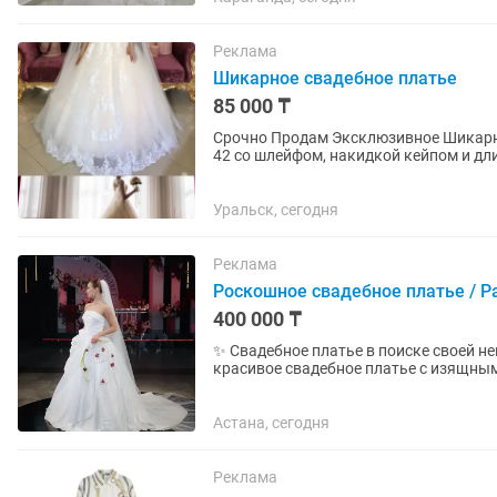
Реклама
Шикарное свадебное платье
85 000 ₸
Срочно Продам Эксклюзивное Шикарное роскошное
42 со шлейфом, накидкой кейпом и д
камнями. В данном платье...
Уральск, сегодня
Реклама
Роскошное свадебное платье / Р
400 000 ₸
✨ Свадебное платье в поиске своей невесты ✨ Современное, элегантн
красивое свадебное платье с изящным
прошло профессиональную...
Астана, сегодня
Реклама