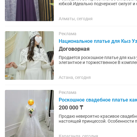
юбкой.Идеально подчеркнет силуэт и 
итикеткой.
Алматы, сегодня
Реклама
Национальное платье для Кыз Уз
Договорная
Продается роскошное платье для кыз 
элегантное и торжественное В компле
Размер: S, M ...
Астана, сегодня
Реклама
Роскошное свадебное платье как
200 000 ₸
Продаю невероятно красивое свадебно
настоящей принцессой. Особенности платья: • Элегантный пышный силуэт • Полностью
расшито сияющими пайетками •...
Караганда, сегодня