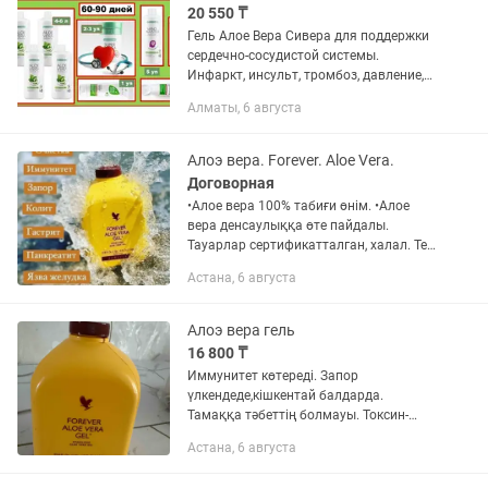
20 550 ₸
Гель Алое Вера Сивера для поддержки
сердечно-сосудистой системы.
Инфаркт, инсульт, тромбоз, давление,
анемия вам не грозят, если принимать
Алматы, 6 августа
питьевой гель Алое Вера СИВЕРА!
Чистит кровь, сосуды,...
Алоэ вера. Forever. Aloe Vera.
Договорная
•Алое вера 100% табиғи өнім. •Алое
вера денсаулыққа өте пайдалы.
Тауарлар сертификатталган, халал. Тек
мамыр соңына дейін 25% жеңілдік
Астана, 6 августа
болады, жазылып немесе заказ беріп
үлгеріңіздер. Қала және...
Алоэ вера гель
16 800 ₸
Иммунитет көтереді. Запор
үлкендеде,кішкентай балдарда.
Тамаққа тәбеттің болмауы. Токсин-
шлак тазартады. Асқазан
Астана, 6 августа
қыжыл,гастрит,язвасында. 100%
бағасына алсаңыз жеткізу тегін