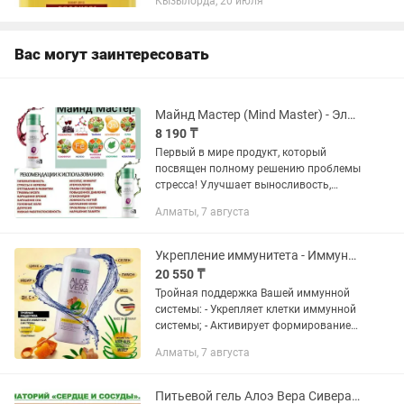
Кызылорда, 20 июля
Вас могут заинтересовать
Майнд Мастер (Mind Master) - Эликсир для мозга питьевой гель. Германия
8 190 ₸
Первый в мире продукт, который
посвящен полному решению проблемы
стресса! Улучшает выносливость,
повышает работоспособность и
Алматы, 7 августа
предает энергичность Состав: Алоэ
Вера Barbadensis Миллер гель 36%
чистая...
Укрепление иммунитета - Иммуно Плюс Алоэ Вера Питьевой гель
20 550 ₸
Тройная поддержка Вашей иммунной
системы: - Укрепляет клетки иммунной
системы; - Активирует формирование
новых иммунных клеток; - Поддержка -
Алматы, 7 августа
ускоряет реакцию иммунной системы.
Натуральный - содержит...
Питьевой гель Алоэ Вера Сивера для сердечно-сосудистой системы. LR Германия