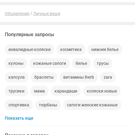
эффектов .Имеет 40% экстракт корня...
Объявления
Личные вещи
Популярные запросы
инвалидные коляски
косметика
нижнее белье
кулоны
кожаные сапоги
белье
трусы
капсула
браслеты
витамины iherb
zara
трусики
мама
карандаши
коляски новые
спортивка
тюрбаны
сапоги женские кожаные
Показать еще
новое нижнее белье
женское белье
король кожи
комплекты белья
трусы женские
плавки