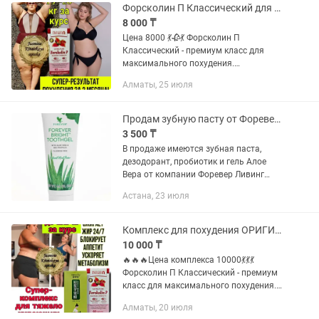
Компания тіркеліп 5%...
Форсколин П Классический для похудения ОРИГИНАЛ
8 000 ₸
Цена 8000 💃🥀💃 Форсколин П
Классический - премиум класс для
максимального похудения.
Разработан специально для сложно
Алматы, 25 июля
худеющих . не имеет побочных
эффектов .Имеет 40% экстракт корня
Колеуса...
Продам зубную пасту от Форевер Ливинг Продукт
3 500 ₸
В продаже имеются зубная паста,
дезодорант, пробиотик и гель Алое
Вера от компании Форевер Ливинг
Продукт. Новые, в упаковке. Стоимость
Астана, 23 июля
зубной пасты 3.500 тенге.
Комплекс для похудения ОРИГИНАЛ
10 000 ₸
🔥🔥🔥Цена комплекса 10000💃💃💃
Форсколин П Классический - премиум
класс для максимального похудения.
Разработан специально для сложно
Алматы, 20 июля
худеющих . не имеет побочных