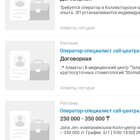
Требуется оператор в Коллекторское а
опыта. ЗП устанавливается индивидуально в зависимости от опыта. Хорошие бонусы от
выполнения планов....
Алматы, сегодня
Реклама
Оператор-специалист call-центра
Договорная
📍 Алматы | В медицинский центр "Тал
круглосуточных стоматологий "Stomatolog24kz" (24/7) 💼 Ищем о
свободным владением...
Алматы, сегодня
Реклама
Оператор-специалист call-центра
250 000 - 350 000 ₸
Jana Jer» компаниясына Колл-центр операторы к
– 350 000 тг.График: 6/1 [ 9:00-18:00] (Кеңседе).Міндеті: және сайттарынан сатылатын жерлерді
іздеу.Жер...