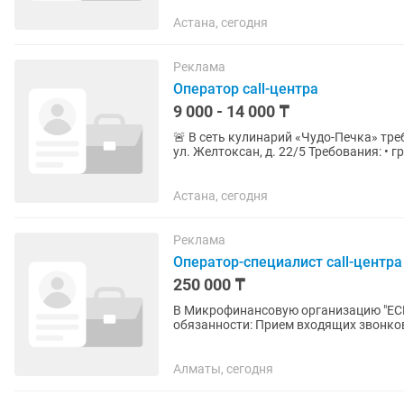
Астана, сегодня
Реклама
Оператор call-центра
9 000 - 14 000 ₸
🚨 В сеть кулинарий «Чудо-Печка» требуетс
ул. Желтоксан, д. 22/5 Требования: • грамотная речь • знание казахского и русского языка •
умение продавать...
Астана, сегодня
Реклама
Оператор-специалист call-центра
250 000 ₸
В Микрофинансовую организацию "ECKZ" тр
обязанности: Прием входящих звонков; Предоставление информации по продуктам и услугам
компании; Управлять...
Алматы, сегодня