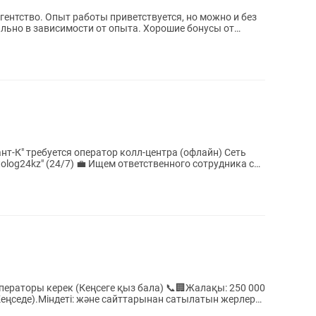
гентство. Опыт работы приветствуется, но можно и без
ант-К" требуется оператор колл-центра (офлайн) Сеть
тветственного сотрудника со
ерек (Кеңсеге қыз бала) 📞🏢Жалақы: 250 000