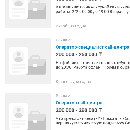
В компанию по инженерной сантехник
работы: 2/2 с 09:00 до 19:00 Возраст:
коммуникабельного...
Актобе, сегодня
Реклама
Оператор-специалист call-центра
200 000 - 250 000 ₸
На фабрику по чистке ковров требуется оператор по 
до 20:30. Работа офлайн Прием и обработка входящих обращений. Грамотная устная и
письменная...
Кокшетау, сегодня
Реклама
Оператор call-центра
200 000 - 290 000 ₸
Что предстоит делать? - Помогать абонентам разбираться в услугах компании - Оказывать
первичную техническую поддержку (не
абонентов – важно знать их...