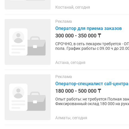
Костанай, сегодня
Реклама
Оператор для приема заказов
300 000 - 350 000 ₸
СРОЧНО, в сеть пекарен требуется - 
пола. График работы с 09.00 ч до 20.00 ч., 5/2 , два дня выходных в будние дни. Зп - 250 тыс тг +
1 % от продаж;...
Астана, сегодня
Реклама
Оператор-специалист call-центра
180 000 - 500 000 ₸
Опыт работы: не требуется Полная зан
Фиксированный оклад 180 000 на рук
вы взыскали за месяц),...
Алматы, сегодня