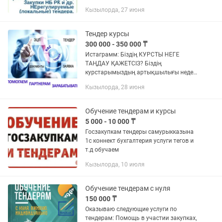
заказчиков: государственные закупки,
Кызылорда, 27 июня
Самрук-Қазына, квазигоссектор,
недропользователи, медицина и
школьное...
Тендер курсы
300 000 - 350 000 ₸
Истаграмм: Біздің КУРСТЫ НЕГЕ
ТАҢДАУ ҚАЖЕТСІЗ? Біздің
курстарымыздың артықшылығы неде?
Біріншіден, менің курсым Практика
Кызылорда, 28 июня
және теория жүзінде үйретіледі. Сабақ
барысында бірден қатысуды...
Обучение тендерам и курсы
5 000 - 10 000 ₸
Госзакупкам тендеры самурыкказына
1с коннект бухгалтерия услуги тегов и
т.д обучаем
Кызылорда, 10 июля
Обучение тендерам с нуля
150 000 ₸
Оказываю следующие услуги по
тендерам: Помощь в участии закупках,