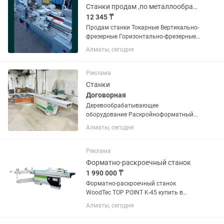
Сверла с...
Станки продам ,по металлообработке
12 345 ₸
Продам станки Токарные Вертикально-
фрезерные Горизонтально-фрезерные
Вертикально-сверлильные Гильотины
Алматы, сегодня
Пресса механические, гидравлические
И другие станки в наличии и под заказ
Ремонт станков,...
Реклама
Станки
Договорная
Деревообрабатывающее
оборудование Раскройноформатный
2шт, фрезер 2шт, вытяжки, фуганок,
Алматы, сегодня
токарный на 1500мм. Заточной для
пил, ШЛПС,
сверлильный(горизонтальный).
Реклама
Форматно-раскроечный станок
1 990 000 ₸
Форматно-раскроечный станок
WoodTec TOP POINT K-45 купить в
Алматы с доставкой по всему
Алматы, сегодня
Казахстану. Самая лучшая цена в
Казахстане! В наличии на складе.