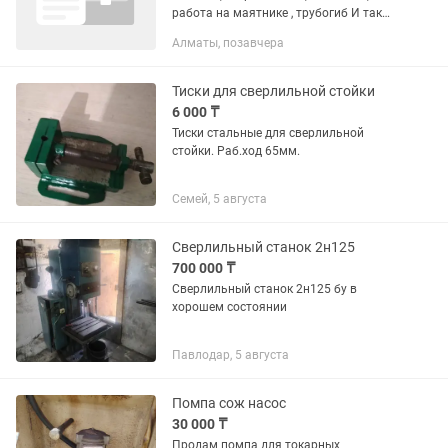
работа на маятнике , трубогиб И так
далее Работа круглый год
Алматы, позавчера
Официальное оформление ,
стабильный заработок Писать сразу
опыт...
Тиски для сверлильной стойки
6 000 ₸
Тиски стальные для сверлильной
стойки. Раб.ход 65мм.
Семей, 5 августа
Сверлильный станок 2н125
700 000 ₸
Сверлильный станок 2н125 бу в
хорошем состоянии
Павлодар, 5 августа
Помпа сож насос
30 000 ₸
Продам помпа для токарных