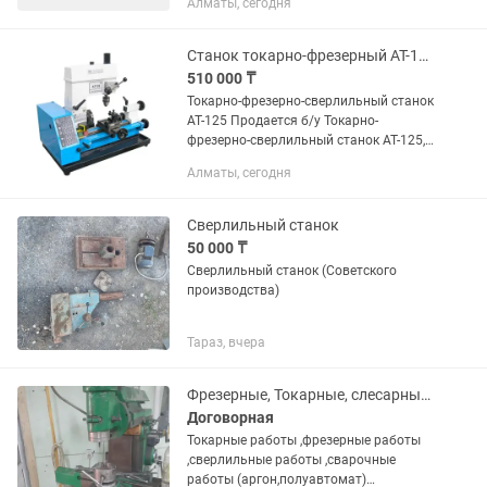
Алматы, сегодня
красивую мебель, которая радует
наших клиентов и делает их дома
уютными. О компании: Мы —...
Станок токарно-фрезерный АТ-125
510 000 ₸
Токарно-фрезерно-сверлильный станок
AT-125 Продается б/у Токарно-
фрезерно-сверлильный станок AT-125,
в отличном состоянии, практически не
Алматы, сегодня
работал, пользовались пару раз.
Токарно-фрезерный станок -...
Сверлильный станок
50 000 ₸
Сверлильный станок (Советского
производства)
Тараз, вчера
Фрезерные, Токарные, слесарные работы, сварка и т.п.
Договорная
Токарные работы ,фрезерные работы
,сверлильные работы ,сварочные
работы (аргон,полуавтомат)