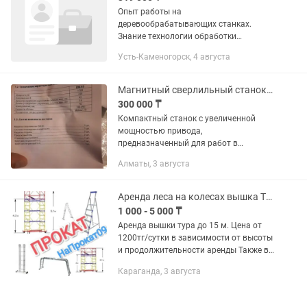
Опыт работы на
деревообрабатывающих станках.
Знание технологии обработки
древесины и древесных материалов.
Усть-Каменогорск, 4 августа
Умение читать чертежи и техническую
документацию. Навыки настройки и
обслуживания...
Магнитный сверлильный станок ONIX DM-45
300 000 ₸
Компактный станок с увеличенной
мощностью привода,
предназначенный для работ в
производстве и монтаже
Алматы, 3 августа
металлоконструкций. Позволяет
выполнять отверстия корончатыми
сверлами диаметром до 45 мм....
Аренда леса на колесах вышка Тура прокат леса строительные прокат лестницы
1 000 - 5 000 ₸
Аренда вышки тура до 15 м. Цена от
1200тг/сутки в зависимости от высоты
и продолжительности аренды Также в
наличии лестницы, стремянки и другие
Караганда, 3 августа
строительные инструменты и
оборудование Внимание!...