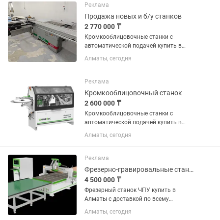
Наша компания предлагает форматно
Реклама
раскроечный...
Продажа новых и б/у станков
2 770 000 ₸
Кромкооблицовочные станки с
автоматической подачей купить в
Алматы с доставкой по всему
Алматы, сегодня
Казахстану. Самая лучшая цена в
Казахстане! В наличии на складе.
Кромкооблицовочные станки с
Реклама
автоматической...
Кромкооблицовочный станок
2 600 000 ₸
Кромкооблицовочные станки с
автоматической подачей купить в
Алматы с доставкой по всему
Алматы, сегодня
Казахстану. Самая лучшая цена в
Казахстане! В наличии на складе.
Кромкооблицовочные станки с
Реклама
автоматической...
Фрезерно-гравировальные станки с ЧПУ 2130
4 500 000 ₸
Фрезерный станок ЧПУ купить в
Алматы с доставкой по всему
Казахстану. Самая лучшая цена в
Алматы, сегодня
Казахстане! В наличии на складе.