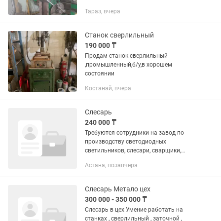
слесарные работы . Закалка деталей
Тараз, вчера
на аппарате ТВЧ а также
термообработка сталей в муфельной
и...
Станок сверлильный
190 000 ₸
Продам станок сверлильный
,промышленный,б/у,в хорошем
состоянии
Костанай, вчера
Слесарь
240 000 ₸
Требуются сотрудники на завод по
производству светодиодных
светильников, слесари, сварщики,
сборщики упаковщики. Работа
Астана, позавчера
ежедневно с 9 утра до 18:00, обед по
расписанию. Необходимо уметь
работать на...
Слесарь Метало цех
300 000 - 350 000 ₸
Слесарь в цех Умение работать на
станках , сверлильный , заточной ,