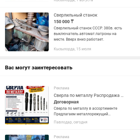
Кызылорда, 1 августа
Сверлильный станок
150 000 ₸
Сверлильный станок СССР. 380в. есть
выключатель.автомат.патроны на
месте. Вверх вниз работает.
Кызылорда, 15 июля
Вас могут заинтересовать
Реклама
Сверла по металлу Распродажа Низкие цены
Договорная
Сверла по металлу в ассортименте
Предлагаем металлорежущий
инструмент для промышленного
Павлодар, сегодня
применения. В наличии: — Спиральные
сверла по металлу — Сверла с
цилиндрическим хвостовиком —
Реклама