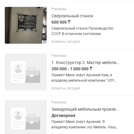
Наша компания предлагает фрезерные
станки с ЧПУ купить новые, с
Реклама
гарантией....
Сверлильный станок
600 000 ₸
Сверлильный станок Производство
СССР В отличном состоянии
Алматы, сегодня
Реклама
1. Конструктор 2. Мастер мебели 3. Столяр корпусник 4. Маляр 5. Шкурщики
350 000 - 1 000 000 ₸
Привет! Меня зовут Арсений Ким, я
владелец мебельной компании “JOY
Мебель” — мебель, которая радует. Мы
Алматы, сегодня
на рынке уже 15 лет, за это время
обеспечили мебелью более 2000
довольных клиентов. Нашу...
Реклама
Заведующий мебельным производством
Договорная
Привет! Меня зовут Арсений. Я
владелец компании Joy Мебель. Наша
цель — создавать качественную и