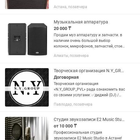
Астана, позавчера
Музыкальная аппаратура
20 000 ₸
Продам муз аппаратуру и запчасти. в
наличии очень большой выбор
колонок, микрофонов, запчастей, стоек.
dynacord, electro voice, jbl, melody, shurе
Алматы, позавчера
и т д. Для более подробной
информации писать или...
Творческая организация N.Y_GROUP_PVL
Договорная
Творческая организация
«N.Y_GROUP_PVL» рада ознакомить вас
со своими услугами: ✅диджей (DJ) /
звукооператор ✅ведущий/тамада
Павлодар, позавчера
✅мобилограф/ различная съемка
(мероприятия, социальные ролики,...
Студия звукозаписи E2 Music Studio в Астане
от 10 000 ₸
Профессиональная студия
звукозаписи E2 Music Studio в Астане!