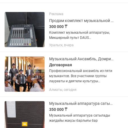
Реклама
Продам комплект музыкальной аппаратуры
300 000 ₸
Комплект музыкальной аппаратуры,
Микшерный пульт DAUS
2+400w(Aктивный)Работает все
Уральск, вчера
идеально(USB, AUX, Ревер/эхо)в
комплекте 2колонки по 500/700w(15d-в
разных корпусах) все шнуры имеются.
Музыкальный Ансамбль, Домристов
ДВА новых...
Договорная
Профессиональный ансамбль из пяти
музыкантов. Все участники группы
лауреаты и деятели культуры
работающие в национальных
Алматы, сегодня
оркестрах. Имеется большой опыт по
выступлениям в разных мероприятиях.
Можно...
Музыкальный аппаратура сатылады
350 000 ₸
Музыкальный аппаратура сатылады
жағдайы жақсы барлығы бар