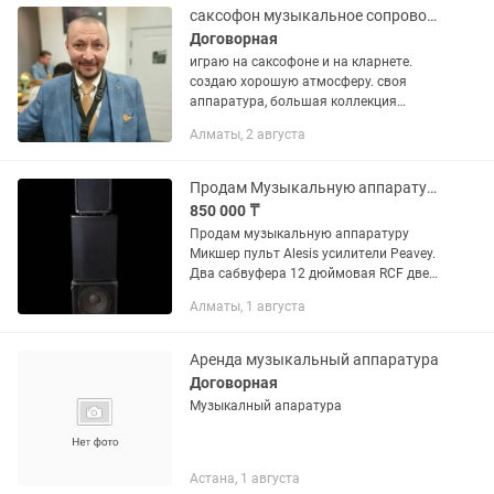
саксофон музыкальное сопровождение мероприятий
Договорная
играю на саксофоне и на кларнете.
создаю хорошую атмосферу. своя
аппаратура, большая коллекция
танцевальной музыки и застольных
Алматы, 2 августа
песен. идеально для мероприятий на
30-40 человек.
Продам Музыкальную аппаратуру. Комплект
850 000 ₸
Продам музыкальную аппаратуру
Микшер пульт Alesis усилители Peavey.
Два сабвуфера 12 дюймовая RCF две
колонки 12 дюймовая с пищалкой и 10
Алматы, 1 августа
дюймовая колонки 2 штуки. Микрофон
Shure. Комплект за 800 000
Аренда музыкальный аппаратура
Договорная
Музыкалный апаратура
Астана, 1 августа