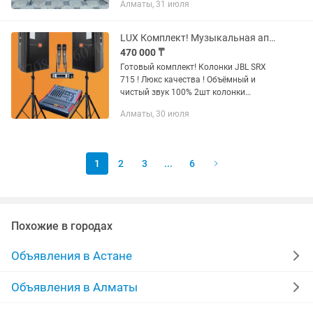
Алматы, 31 июля
дюймовые мощные колонки (фирмы
RCF). - 2. 15-дюймовые...
LUX Комплект! Музыкальная аппаратура!
470 000 ₸
Готовый комплект! Колонки JBL SRX
715 ! Люкс качества ! Объёмный и
чистый звук 100% 2шт колонки
15дюйм 800ватт ( материал фанера)
Алматы, 30 июля
1шт активный пульт PEAVEY 700ватт
на канал Беспроводные микрофоны...
1
2
3
...
6
Похожие в городах
Объявления в Астане
Объявления в Алматы