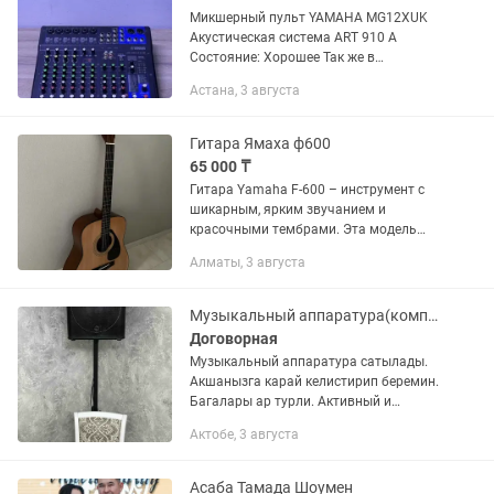
Микшерный пульт YAMAHA MG12XUK
Акустическая система ART 910 A
Состояние: Хорошее Так же в
комплекте микрофон + стойка штатив
Астана, 3 августа
для колонки Самовывоз / доставка
имеется Торг приветствуется
Гитара Ямаха ф600
65 000 ₸
Гитара Yamaha F-600 – инструмент с
шикарным, ярким звучанием и
красочными тембрами. Эта модель
отлично подойдет как для
Алматы, 3 августа
начинающих музыкантов, так и для
виртуозов игры. Новички оценят
невысокое...
Музыкальный аппаратура(комплекта и отдельно)
Договорная
Музыкальный аппаратура сатылады.
Акшанызга карай келистирип беремин.
Багалары ар турли. Активный и
пассивный калонкалар.
Актобе, 3 августа
Асаба Тамада Шоумен