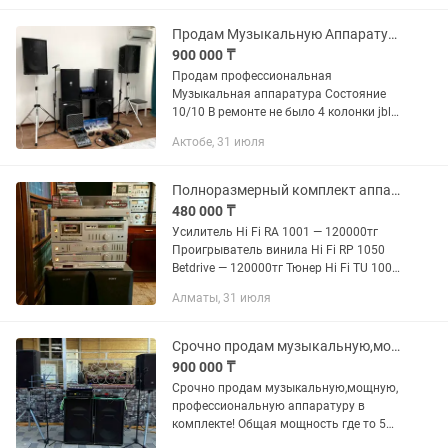
Продам Музыкальную Аппаратура
900 000 ₸
Продам профессиональная
Музыкальная аппаратура Состояние
10/10 В ремонте не было 4 колонки jbl
2 саб 1 усилитель 1 Актив пульт 1
Актобе, 31 июля
пассивный пульт 3 беспроводных
микрофонов 2 проводные микрофоны
2...
Полноразмерный комплект аппаратуры NORDMENDE — Германия
480 000 ₸
Усилитель Hi Fi RA 1001 — 120000тг
Проигрыватель винила Hi Fi RP 1050
Betdrive — 120000тг Тюнер Hi Fi TU 1001
— 35000тг Кассетный магнитофон
Алматы, 31 июля
Cassett Deck CD Hi Fi 1001 — 120000тг
Panasonic CD DVD с...
Срочно продам музыкальную,мощную, профессиональную аппаратуру
900 000 ₸
Срочно продам музыкальную,мощную,
профессиональную аппаратуру в
комплекте! Общая мощность где то 5
кВт. В комплекте имеются: - 2 18-