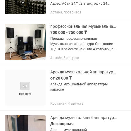
Адрес: Абая 24/1, 2 этаж , офис 24
Номер телефона: В студии звукозаписи
Астана, позавчера
находится звукорежиссер, который вас
курирует. Чтобы освоиться...
профессиональная Музыкальная аппаратура
700 000 - 750 000 ₸
Продам профессиональная
Музыкальная аппаратура Состояние
10/10 В ремонте не было 4 колонки jbl
2 саб 1 усилитель 1 Актив пульт 1
Актобе, 5 августа
пассивный пульт 3 беспроводных
микрофонов 2 проводные микрофоны
2...
Аренда музыкальной аппаратуры караоке
от 20 000 ₸
Аренда музыкальной аппаратуры
караоке
Костанай, 4 августа
Аренда музыкальный аппаратура колонка,микрофон
Договорная
Аренда музыкальный