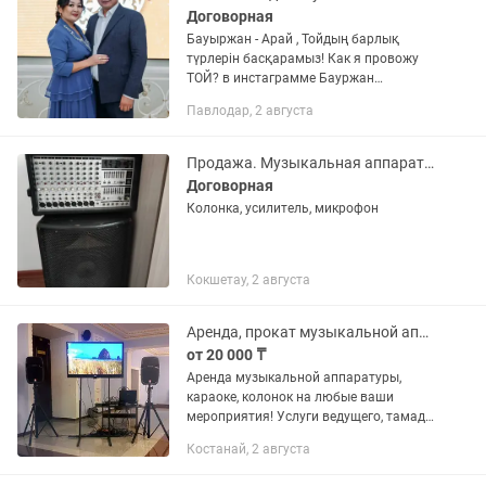
Договорная
Бауыржан - Арай , Тойдың барлық
түрлерін басқарамыз! Как я провожу
ТОЙ? в инстаграмме Бауржан
Елеусизов. Провожу все виды
Павлодар, 2 августа
мероприятий на казахском и русском
языке, без всяких заучаных слов,
полная...
Продажа. Музыкальная аппаратура
Договорная
Колонка, усилитель, микрофон
Кокшетау, 2 августа
Аренда, прокат музыкальной аппаратуры, караоке, колонок
от 20 000 ₸
Аренда музыкальной аппаратуры,
караоке, колонок на любые ваши
мероприятия! Услуги ведущего, тамада
( каз., рус.), кудалык, юбилеи DJ.
Костанай, 2 августа
Доставка, монтаж бесплатно до
клиента, работаем также на выезд по...