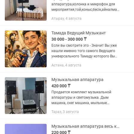
аппаратура,колонка и микрофон для
мероприятия,той,коныс,бесік,айналмақ,
садака
Атырау, 4 августа
Тамада Ведущий Музыкант
30 000 - 300 000 ₸
Если вы смотрите это - Значит Вы уже
нашли именно того самого Ведущего
универсального Тамаду которого Вы
искали! Да я тот самый. Не верите?
Астана, 4 августа
Позвоните, чем ближе ваше
мероприятие тем больше шансов...
Музыкальная аппаратура
420 000 ₸
Продается комплект музыкальной
аппаратуры и светомузыка. Дым
машина, снег машина, мыльные
пузыри машина. Четыре светомузыки
Тараз, 3 августа
на стойке с пультом управления. Два
динамика 18 дюймов и фурнитура
для...
Музыкальная аппаратура весь комплект
220 000 ₸