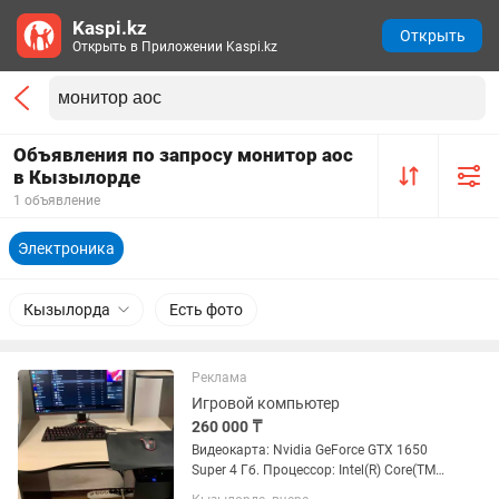
Kaspi.kz
Открыть
Открыть в Приложении Kaspi.kz
Объявления по запросу монитор aoc
в Кызылорде
1 объявление
Электроника
Кызылорда
Есть фото
Реклама
Игровой компьютер
260 000 ₸
Видеокарта: Nvidia GeForce GTX 1650
Super 4 Гб. Процессор: Intel(R) Core(TM)
i3-9100F CPU 3.60GHz. ОЗУ: 16 Гб.