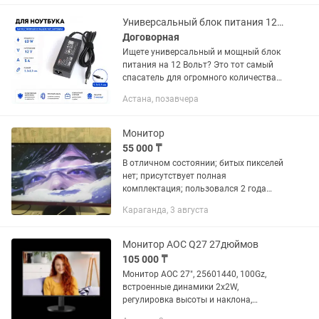
фильмов или...
Универсальный блок питания 12V 5A 60W 5.5х2.5 мм для мониторов и техники
Договорная
Ищете универсальный и мощный блок
питания на 12 Вольт? Это тот самый
спасатель для огромного количества
вашей техники! Надежный адаптер
Астана, позавчера
выдает честные 60W (5 Ампер), не
перегревается под нагрузкой и...
Монитор
55 000 ₸
В отличном состоянии; битых пикселей
нет; присутствует полная
комплектация; пользовался 2 года
Диагональ экрана - 23,8 Тип матрицы -
Караганда, 3 августа
VA Разрешение - 1920x1080 Частота
обновления - 144 Гц...
Монитор AOC Q27 27дюймов
105 000 ₸
Монитор AOC 27", 25601440, 100Gz,
встроенные динамики 2x2W,
регулировка высоты и наклона,
гарантия до 13.10.2026г