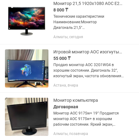
Монитор 21,5 1920x1080 AOC E2270SWN
8 000 ₸
Технические характеристики
Наименование:Монитор
Диагональ:21,5"
Разрешение:1920x1080 Формат:16:9
Алматы, сегодня
Производитель:AOC
Модель:E2270SWN Подсветка
LCDматрицы:LED Тип LCDматрицы:TN
Игровой монитор AOC изогнутый 144гц 32дюйма
Интерфейс:D-sub...
55 000 ₸
Продаю монитор AOC 32G1WG4 в
хорошем состоянии. Диагональ 32”,
изогнутый экран, частота обновления
144 Гц, Full HD, VA-матрица. Отлично
Астана, вчера
подходит для игр, фильмов и
повседневной работы. ✅ 32”...
Монитор компьютера
Договорная
Монитор AOC 917Sw+ 19” Продается
монитор AOC 917Sw+ в хорошем
рабочем состоянии. Яркий экран,
четкое изображение, отлично подойдет
Алматы, позавчера
для работы, учебы, просмотра