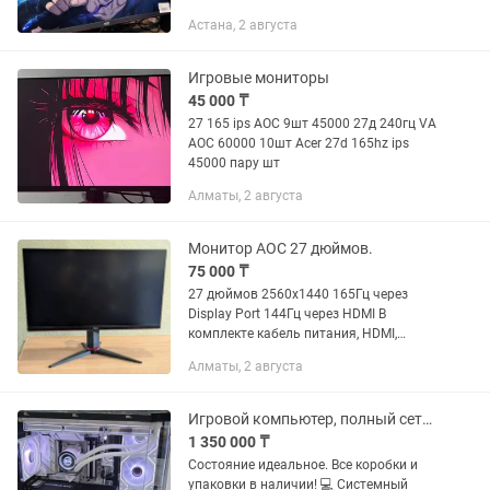
шнур питания Цена: 60.000 тенге
Астана, 2 августа
Гарантия: 1 месяц Торг неуместен.
Имеется доставка...
Игровые мониторы
45 000 ₸
27 165 ips AOC 9шт 45000 27д 240гц VA
AOC 60000 10шт Acer 27d 165hz ips
45000 пару шт
Алматы, 2 августа
Монитор AOC 27 дюймов.
75 000 ₸
27 дюймов 2560х1440 165Гц через
Display Port 144Гц через HDMI В
комплекте кабель питания, HDMI,
Display Port. Состояние нового
Алматы, 2 августа
монитора, без следов использования и
царапин. Битых пикселей нет....
Игровой компьютер, полный сетап
1 350 000 ₸
Состояние идеальное. Все коробки и
упаковки в наличии! 💻 Системный