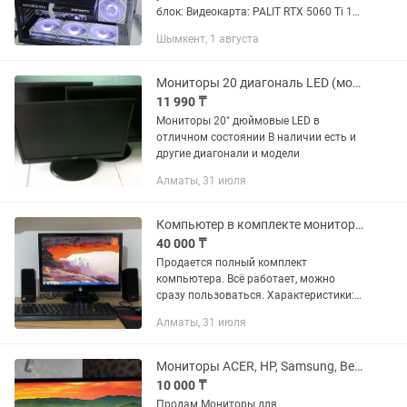
блок: Видеокарта: PALIT RTX 5060 Ti 16
GB OC Процессор: AMD Ryzen 7 7700
Шымкент, 1 августа
Оперативная память: Kingston Fury 32
GB (6000...
Мониторы 20 диагональ LED (монитор экран матрица)
11 990 ₸
Мониторы 20" дюймовые LED в
отличном состоянии В наличии есть и
другие диагонали и модели
Алматы, 31 июля
Компьютер в комплекте монитор системный блок клавиатура мышь Wi-Fi
40 000 ₸
Продается полный комплект
компьютера. Всё работает, можно
сразу пользоваться. Характеристики:
Процессор: Intel Celeron G550 2.60 GHz
Алматы, 31 июля
Оперативная память: 4 ГБ DDR3
Жесткий диск: 500 ГБ ...
Мониторы ACER, HP, Samsung, BenQ, Phillips, Dell
10 000 ₸
Продам Мониторы для