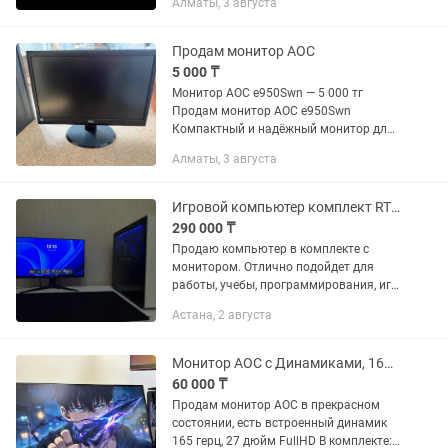
Алматы, 3 августа
Продам монитор AOC
5 000 ₸
Монитор AOC e950Swn — 5 000 тг
Продам монитор AOC e950Swn
Компактный и надёжный монитор для
работы, учёбы или кассовой зоны.
Алматы, 3 августа
Хороший вариант по доступной цене.
✔ Экономичная LED-подсветка ✔
Чёткое...
Игровой компьютер комплект RTX 2070, ryzen 5 3400g монитор 144гц
290 000 ₸
Продаю компьютер в комплекте с
монитором. Отлично подойдет для
работы, учебы, программирования, игр
и повседневных задач. Характеристики
Астана, 2 августа
ПК: Процессор: AMD Ryzen 5 3400g
Видеокарта: MSI RTX 2070...
Монитор АОС с Динамиками, 165 герц. 27 дюйм
60 000 ₸
Продам монитор AOC в прекрасном
состоянии, есть встроенный динамик
165 герц, 27 дюйм FullHD В комплекте: