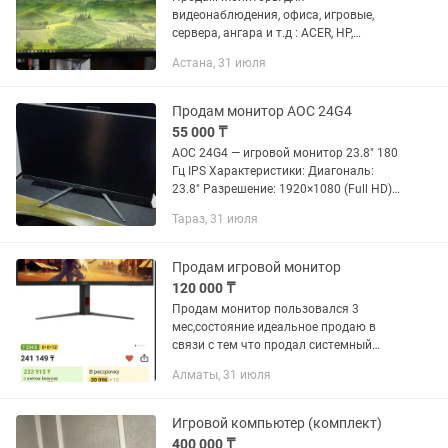
видеонаблюдения, офиса, игровые,
сервера, ангара и т.д : ACER, HP,
Samsung, BenQ, Phillips, Dell, LG 1. ACER
Астана, 31 июля
S221HQL Full HD 1920x1080 22 дюйма,
75грц. 8 BIT , DVI, VGA....
Продам монитор AOC 24G4
55 000 ₸
AOC 24G4 — игровой монитор 23.8" 180
Гц IPS Характеристики: Диагональ:
23.8" Разрешение: 1920×1080 (Full HD)
Матрица: Fast IPS Частота обновления:
Тараз, 31 июля
180 Гц Время отклика: 1 мс (GtG), до 0.5
мс...
Продам игровой монитор
120 000 ₸
Продам монитор пользовался 3
мес,состояние идеальное продаю в
связи с тем что продал системный
блок, есть гарантия ещё 7 месяцев
Алматы, 31 июля
Игровой компьютер (комплект)
400 000 ₸