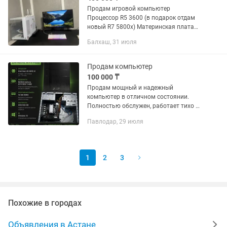
Продам игровой компьютер
Процессор R5 3600 (в подарок отдам
новый R7 5800x) Материнская плата
B450 steel legend Оперативная память
Балхаш, 31 июля
DDR4 32gb (16x) 3200 Kingston Fury
Видеокарта GTX 1070ti...
Продам компьютер
100 000 ₸
Продам мощный и надежный
компьютер в отличном состоянии.
Полностью обслужен, работает тихо и
стабильно. Отлично подойдет для игр,
Павлодар, 29 июля
учебы, работы, монтажа,
программирования и повседневных
задач. В...
1
2
3
Похожие в городах
Объявления в Астане