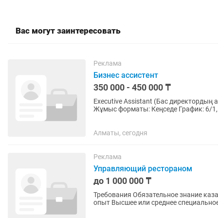
Вас могут заинтересовать
Реклама
Бизнес ассистент
350 000 - 450 000 ₸
Executive Assistant (Бас директордың ассистенті) Жалақы: 350 000 – 450
Жұмыс форматы: Кеңседе График: 6/1, 09:30–19:00 Міндеттері: Ба
ұйымдастыру және...
Алматы, сегодня
Реклама
Управляющий рестораном
до 1 000 000 ₸
Требования Обязательное знание казахского и русского языка ! Возраст 30+ Образование и
опыт Высшее или среднее специальное образование. Опыт работы управляющим ресторана
от 3 лет. Опыт...