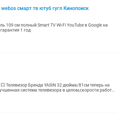
 webos смарт тв ютуб гугл Кинопоиск
ь 109 см полный Smart TV Wi-Fi YouTube в Google на
гарантия 1 год
Телевизор Бренда YASIN 32 дюйма/81см теперь на
чшенная система телевизора в целом,скорости работы,