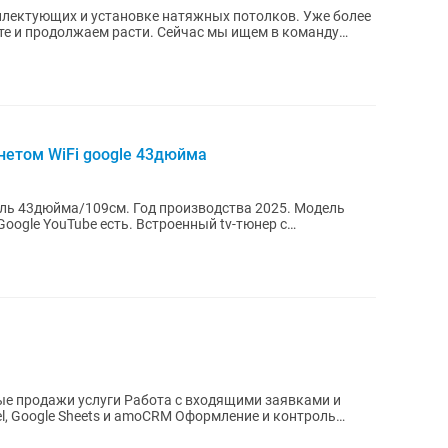
плектующих и установке натяжных потолков. Уже более
те и продолжаем расти. Сейчас мы ищем в команду
нетом WiFi google 43дюйма
аль 43дюйма/109см. Год производства 2025. Модель
 Google YouTube есть. Встроенный tv-тюнер с
ые продажи услуги Работа с входящими заявками и
el, Google Sheets и amoCRM Оформление и контроль