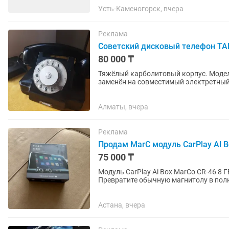
Усть-Каменогорск, вчера
Реклама
Советский дисковый телефон ТАН
80 000 ₸
Тяжёлый карболитовый корпус. Модел
заменён на совместимый электретный.
HT802 конвертирует импульсный...
Алматы, вчера
Реклама
Продам MarC модуль CarPlay Al B
75 000 ₸
Модуль CarPlay Ai Box MarCo CR-46 8 Г
Превратите обычную магнитолу в полн
CarPlay Ai BoxCR-46....
Астана, вчера