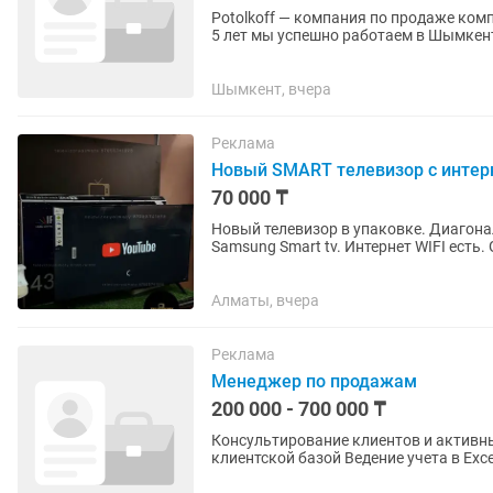
Potolkoff — компания по продаже ком
5 лет мы успешно работаем в Шымкен
ответственного,...
Шымкент, вчера
Реклама
Новый SMART телевизор с интер
70 000 ₸
Новый телевизор в упаковке. Диагон
Samsung Smart tv. Интернет WIFI есть.
бесплатными каналами. Поддержка...
Алматы, вчера
Реклама
Менеджер по продажам
200 000 - 700 000 ₸
Консультирование клиентов и активн
клиентской базой Ведение учета в Exc
документов Поддержание порядка в...