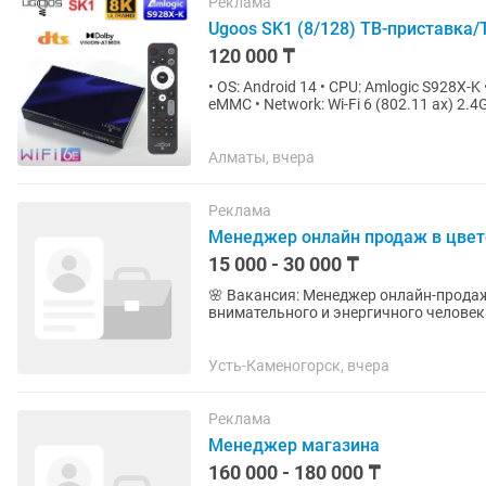
Реклама
Ugoos SK1 (8/128) ТВ-приставка/
120 000 ₸
• OS: Android 14 • CPU: Amlogic S928X-K
eMMC • Network: Wi-Fi 6 (802.11 ax) 2.
1xHDMI 2.1a,...
Алматы, вчера
Реклама
Менеджер онлайн продаж в цве
15 000 - 30 000 ₸
🌸 Вакансия: Менеджер онлайн-продаж в 
внимательного и энергичного челове
общаться с нашими клиентами в и...
Усть-Каменогорск, вчера
Реклама
Менеджер магазина
160 000 - 180 000 ₸