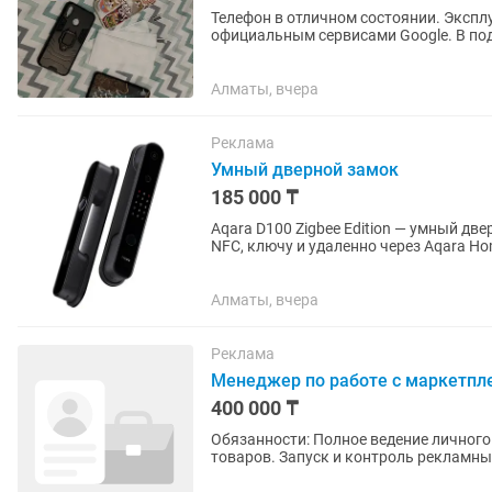
Телефон в отличном состоянии. Экспл
официальным сервисами Google. В под
Алматы, вчера
Реклама
Умный дверной замок
185 000 ₸
Aqara D100 Zigbee Edition — умный дв
NFC, ключу и удаленно через Aqara Hom
ведет журнал...
Алматы, вчера
Реклама
Менеджер по работе с маркетпл
400 000 ₸
Обязанности: Полное ведение личного кабинета Ozon. Создание и оптимизация карточек
товаров. Запуск и контроль рекламных кампаний. Анализ продаж, позиций и эффективности
рекламы. Работа с...