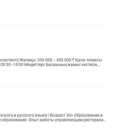
 000 ₸ Қала: Алматы
сшының жұмыс кестесін