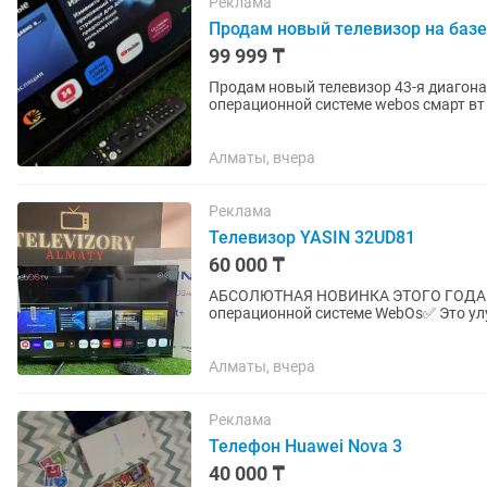
Реклама
Продам новый телевизор на базе
99 999 ₸
Продам новый телевизор 43-я диагонал
операционной системе webos смарт вт 
Алматы, вчера
Реклама
Телевизор YASIN 32UD81
60 000 ₸
АБСОЛЮТНАЯ НОВИНКА ЭТОГО ГОДА 💥 
операционной системе WebOs✅ Это улу
скорости реагирования, скорости...
Алматы, вчера
Реклама
Телефон Huawei Nova 3
40 000 ₸