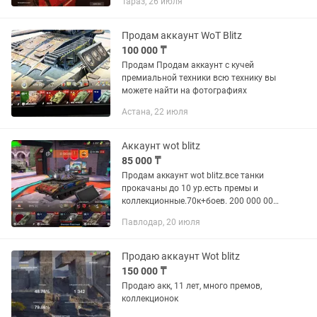
Тараз, 26 июля
характеристики: Бои/Победы: 7,581
боев / 54.49% побед Средний урон:...
Продам аккаунт WoT Blitz
100 000 ₸
Продам Продам аккаунт с кучей
премиальной техники всю технику вы
можете найти на фотографиях
Астана, 22 июля
Аккаунт wot blitz
85 000 ₸
Продам аккаунт wot blitz.все танки
прокачаны до 10 ур.есть премы и
коллекционные.70к+боев. 200 000 000.
серы,1000 000 свободного опыта,25000
Павлодар, 20 июля
гoldы бустерами,1000 гoldы
сертификатом, или в каспи...
Продаю аккаунт Wot blitz
150 000 ₸
Продаю акк, 11 лет, много премов,
коллекционок