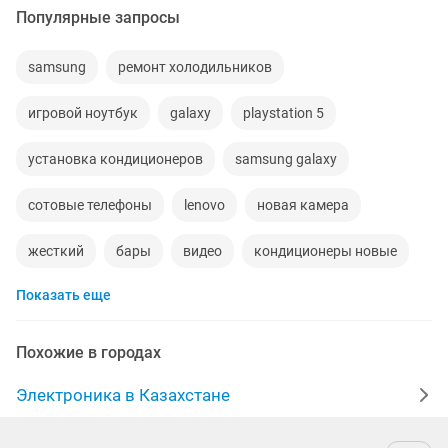
Популярные запросы
samsung
ремонт холодильников
игровой ноутбук
galaxy
playstation 5
установка кондиционеров
samsung galaxy
сотовые телефоны
lenovo
новая камера
жесткий
бары
видео
кондиционеры новые
Показать еще
ноутбук hp
айфон 13
epson
ноутбук леново
ps 5
пар
ус
сотка
1tb
rtx ноутбуки
Похожие в городах
ssd диск
леново
газе
айфон 16
Электроника в Казахстане