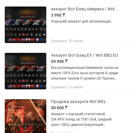
аккаунт Вот Блиц Америка / Wot Blitz NA
3 990 ₸
Хороший аккаунт для начинающих
Шымкент, 30 июля
Аккаунт Вот Блиц ЕУ / Wot Blitz EU
59 990 ₸
Все коллекционные/преимиум танки на
месте 100% Есть куча бустеров А среди
обычных танков Х уровня 28 Причина
продажи времени нет на игру и + стала
Шымкент, 10 июня
для меня скучной 🥱 Любителям
заходить на...
Продажа аккаунта Wot Blitz
50 000 ₸
Аккаунт с хорошей статистикой
(54.49% побед за 7581 бой, средний
урон 1383), демонстрирующий
солидное мастерство. 🛡 Основные