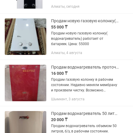
поджиг на 220в Которые на 220в ,
Алматы, сегодня
комплектуются дымоходом.
Небольшим 60 см Которые от
батареек,...
Продам новую газовую колонку( водонагреватель) работает от батареек
55 000 ₸
Продам новую газовую колонку(
водонагреватель) работает от
батареек. Цена: 55000
Алматы, 4 августа
Продам водонагреватель проточный (газовая колонка)
16 000 ₸
Продам газовую колонку в рабочем
состоянии. Недавно меняли мембрану
и произвели чистку. Возможно
доставка.
Шымкент, 3 августа
Продам водонагреватель 50 литров
20 000 ₸
Продам водонагреватель объемом 50
литров, б/у, в рабочем состоянии.