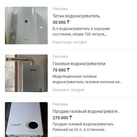
Реклама
Титан водонагреватель
30 000 ₸
Б/у водонагреватель в хорошем
состоянии, объем 100 литров,
самовывоз
Караганда, сегодня
Реклама
Газовые водонагреватели
70 000 ₸
Модуляционные газовые
водонагреватели, газовые колонки на
10-12 литров. Розница 70000 тенге.
Шымкент, сегодня
Оптом 63000 тенге Медный
теплообменник, медные трубки,
сенсорное управление.
Реклама
Принудительная вытяжка+...
Продам газовый водонагреватель Риннай
270 000 ₸
Продам газовый водонагреватель
Рииннай на 24 л., в отличном
состоянии, был в использовании около