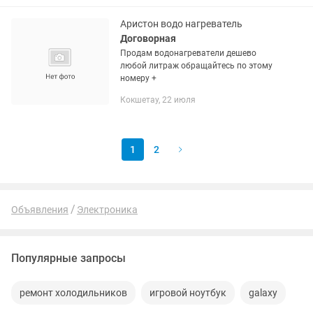
предоставляем все модели...
Аристон водо нагреватель
Договорная
Продам водонагреватели дешево
любой литраж обращайтесь по этому
номеру +
Кокшетау, 22 июля
1
2
Объявления
Электроника
Популярные запросы
ремонт холодильников
игровой ноутбук
galaxy