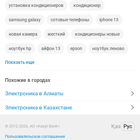
установка кондиционеров
кондиционер
samsung galaxy
сотовые телефоны
iphone 13
новая камера
жесткий
кондиционеры новые
ноутбук hp
айфон 13
epson
ноутбук леново
Показать еще
galaxy samsung
экран samsung
8gb
цветной
1tb
сотовый
леново
iphone 13 бу
газе
Похожие в городах
экран для кондиционера
сплит
ddr3 8gb
Электроника в Алматы
500 gb
iphonex
ремонт морозильников
Электроника в Казахстане
Қаз
Рус
© 2012-2026, АО «Kaspi Bank»
Пользовательское соглашение