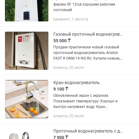
фирмы SF 12л,в хорошем рабочем
состояний
Шымкент, 1 августа
Газовый проточный водонагреватель Ariston FAST R ONM 14 NG RU
55 000 ₸
Продам практически новый газовый
проточный водонагреватель Ariston
FAST R ONM 14 NG RU. Купили новым,
установили, но практически не
Алматы, 30 июля
пользовались. Причина продажи — в
доме оказалось недостаточное...
Кран водонагреватель
9 100 ₸
Обновленный экран с экраном.
Показывает температуру. Хорошо и
быстро нагревает воду. Кран
водонагреватель прост в установке!
Алматы, 30 июля
Особенно хорошо, если его поставить
на кухню т. К. На кухню ставить...
Проточный водонагреватель с душем Delimano
7 900 ₸