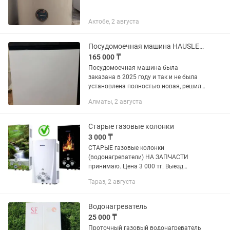
Актобе, 2 августа
Посудомоечная машина HAUSLER DW14-FS15PWBL
165 000 ₸
Посудомоечная машина была
заказана в 2025 году и так и не была
установлена полностью новая, решили
что из за ненадобности выставляем на
Алматы, 2 августа
продажу Посудомоечная машина
HAUSLER DW14-FS15PWBL —...
Старые газовые колонки
3 000 ₸
СТАРЫЕ газовые колонки
(водонагреватели) НА ЗАПЧАСТИ
принимаю. Цена 3 000 тг. Выезд
бесплатный. Приеду сам.
Тараз, 2 августа
Водонагреватель
25 000 ₸
Проточный газовый водонагреватель