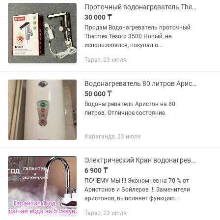
Проточный водонагреватель Thermex Tesoro 3500
30 000 ₸
Продам Водонагреватель проточный
Thermex Tesoro 3500 Новый, не
использовался, покупал в
официальном магазине в Каспи
Тараз, 23 июля
Магазине. Продаю в связи с тем, что не
понадобился. На Каспи стоит 38000,
отдам...
Водонагреватель 80 литров Аристон
50 000 ₸
Водонагреватель Аристон на 80
литров. Отличное состояние.
Караганда, 23 июля
Электрический Кран водонагреватель Аристон бойлер Горячая вода за 5 секунд
6 900 ₸
ПОЧЕМУ МЫ !!! Экономнее на 70 % от
Аристонов и Бойлеров !!! Заменители
аристонов, выполняет функцию
бойлер,бесперебойной подачи горячей
Тараз, 23 июля
воды! Горячая вода за 5 секунд !!! Мы