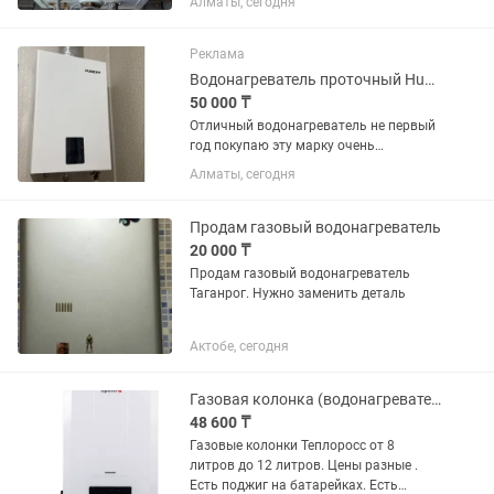
Алматы, сегодня
года.
Реклама
Водонагреватель проточный Hubert AGW T30 белый
50 000 ₸
Отличный водонагреватель не первый
год покупаю эту марку очень
качественно всегда . Состояние
Алматы, сегодня
отличное все описание в фото есть
продаем в связи со сносом и
переездом самовывоз горный гигант
Продам газовый водонагреватель
более...
20 000 ₸
Продам газовый водонагреватель
Таганрог. Нужно заменить деталь
Актобе, сегодня
Газовая колонка (водонагреватель) Teploross
48 600 ₸
Газовые колонки Теплоросс от 8
литров до 12 литров. Цены разные .
Есть поджиг на батарейках. Есть