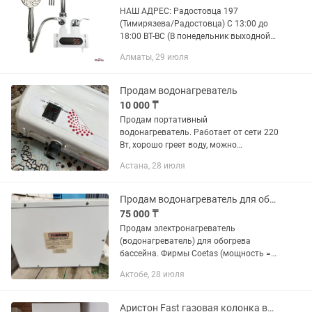
НАШ АДРЕС: Радостовца 197
(Тимирязева/Радостовца) С 13:00 до
18:00 ВТ-ВС (В понедельник выходной
день) Интернет магазин SHOPWAY
Алматы, 29 июля
Проточный водонагреватель - это
прекрасная возможность иметь
постоянно...
Продам водонагреватель
10 000 ₸
Продам портативный
водонагреватель. Работает от сети 220
Вт, хорошо греет воду, можно
принимать душ также и набирать в
Астана, 28 июля
ванну. Подключается очень легко, к
шлангу вместо лейки.
Продам водонагреватель для обогрева бассейна
75 000 ₸
Продам электронагреватель
(водонагреватель) для обогрева
бассейна. Фирмы Coetas (мощность =
5,5 кВт, корпус - нержавеющая сталь) •
Актобе, 28 июля
Корпус выполнен из кислотостойкой
нержавеющей стали • Тэны
выполнены...
Аристон Fast газовая колонка водонагреватель