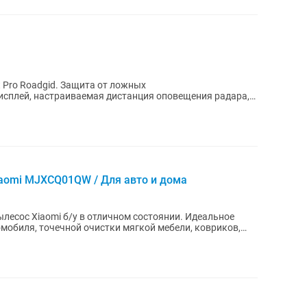
 Pro Roadgid. Защита от ложных
сплей, настраиваемая дистанция оповещения радара,
aomi MJXCQ01QW / Для авто и дома
есос Хiaomi б/у в отличном состоянии. Идеальное
омобиля, точечной очистки мягкой мебели, ковриков,