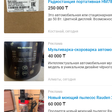
Радиостанция портативная HM78
250 000 ₸
Это автомобильная или стационарная рация повы
до 50 Вт. Цветной дисплей. Возможность работы одновременно с двумя каналами. Внешняя
антенна обеспечивает...
Костанай, сегодня
Реклама
Мультиварка-скороварка автом
40 000 ₸
Интеллектуальная автомобильная мул
модель в уникальном дизайне чёрного
различных блюд - от...
Алматы, сегодня
Реклама
Новый моющий пылесос Rauden 2
60 000 ₸
Продается новый моющий пылесос Rauden 2 в 1. Аппарат абс