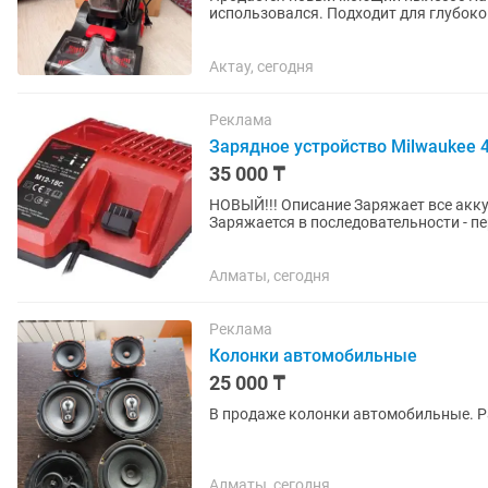
использовался. Подходит для глубокой
автомобильных сидений и твердых...
Актау, сегодня
Реклама
Зарядное устройство Milwaukee 
35 000 ₸
НОВЫЙ!!! Описание Заряжает все аккумуляторы REDLITHIUM-ION™ M18™, M14™ и M12™
Заряжается в последовательности - 
REDLITHIUM-ION™ 3.0 Ач / 4.0 Ач...
Алматы, сегодня
Реклама
Колонки автомобильные
25 000 ₸
Алматы, сегодня