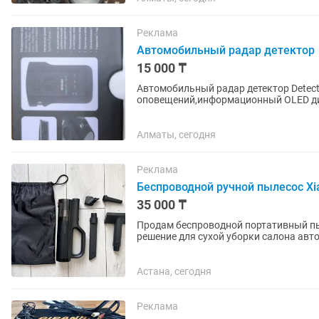
Реклама
Автомобильный радар детектор
15 000 ₸
Автомобильный радар детектор Detect
оповещений,информационный OLED ди
дальность оповещений до 2 км.
Алматы, сегодня
Реклама
Беспроводной ручной пылесос Xi
35 000 ₸
Продам беспроводной портативный пыл
решение для сухой уборки салона авт
щелей и других небольших...
Астана, сегодня
Реклама