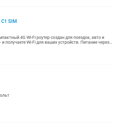
 C1 SIM
мпактный 4G Wi-Fi роутер создан для поездок, авто и
 и получаете Wi-Fi для ваших устройств. Питание через
ольт