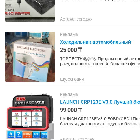
Астана, сегодня
Реклама
Холодильник автомобильный
25 000 ₸
ТОРГ ЕСТЬ🚀🚀🚀. Продам новый автомобильный холодильник 7.5 л. Не использовался ни
разу, полностью новый. Оснащён функ
отдыха, рыбалки, кемпинга и...
Шу, сегодня
Реклама
LAUNCH CRP123E V3.0 Лучший бю
99 000 ₸
LAUNCH CRP123E V3.0 EOBD/OBDII Пол
базовая диагностика подушки безопас
Сканер универсален для всего...
Алматы, сегодня