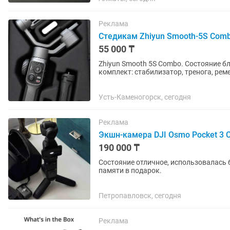
Реклама
Стедикам Zhiyun Smooth-5S Com
55 000 ₸
Zhiyun Smooth 5S Combo. Состояние б
комплект: стабилизатор, тренога, рем
других смартфонов....
Усть-Каменогорск, сегодня
Реклама
Экшн-камера DJI Osmo Pocket 3
190 000 ₸
Состояние отличное, использовалась бережно. Полный комплект Creat
памяти в подарок.
Петропавловск, сегодня
Реклама