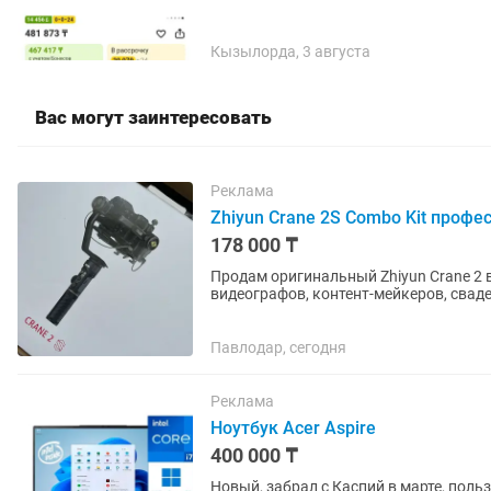
Кызылорда, 3 августа
Вас могут заинтересовать
Реклама
Zhiyun Crane 2S Combo Kit проф
178 000 ₸
Продам оригинальный Zhiyun Crane 2 
видеографов, контент-мейкеров, свад
Обеспечивает плавную...
Павлодар, сегодня
Реклама
Ноутбук Acer Aspire
400 000 ₸
Новый, забрал с Каспий в марте, пол