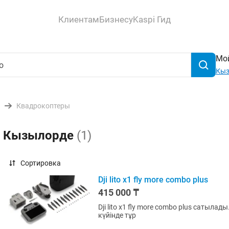
Клиентам
Бизнесу
Kaspi Гид
Мой
Кыз
Квадрокоптеры
 в Кызылорде
(1)
Сортировка
Dji lito x1 fly more combo plus
415 000 ₸
Dji lito x1 fly more combo plus сатыл
күйінде тұр