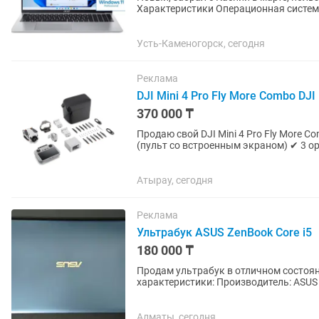
Характеристики Операционная система Win 11 Pro Серия (Линейка) Acer Aspire Экран
Диагональ экрана 16...
Усть-Каменогорск, сегодня
Реклама
DJI Mini 4 Pro Fly More Combo DJ
370 000 ₸
Продаю свой DJI Mini 4 Pro Fly More Combo 
(пульт со встроенным экраном) ✔ 3 
Оригинальная сумка DJI ✔ Карта...
Атырау, сегодня
Реклама
Ультрабук ASUS ZenBook Core i5
180 000 ₸
Продам ультрабук в отличном состоян
характеристики: Производитель: ASUS 
Количество ядер потоков:...
Алматы, сегодня