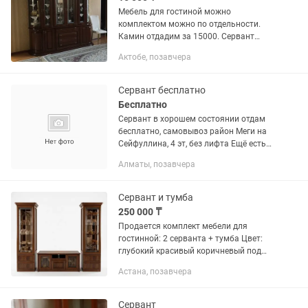
Мебель для гостиной можно
комплектом можно по отдельности.
Камин отдадим за 15000. Сервант
35000. Комод 25000 зеркало 10000.
Актобе, позавчера
Самовывоз
Сервант бесплатно
Бесплатно
Сервант в хорошем состоянии отдам
бесплатно, самовывоз район Меги на
Сейфуллина, 4 эт, без лифта Ещё есть
комод
Алматы, позавчера
Сервант и тумба
250 000 ₸
Продается комплект мебели для
гостинной: 2 серванта + тумба Цвет:
глубокий красивый коричневый под
дерево, смотрится дорого и уютно
Астана, позавчера
Покупали за 500 000 тг Состояние
хорошее.
Сервант