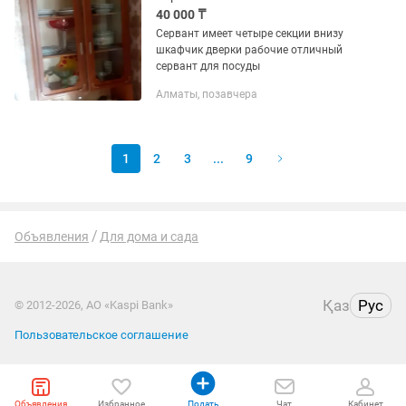
40 000 ₸
Сервант имеет четыре секции внизу
шкафчик дверки рабочие отличный
сервант для посуды
Алматы, позавчера
1
2
3
...
9
Объявления
Для дома и сада
Қаз
Рус
© 2012-2026, АО «Kaspi Bank»
Пользовательское соглашение
Объявления
Избранное
Подать
Чат
Кабинет