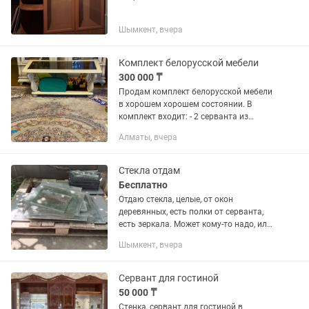
Шымкент, вчера
Комплект белорусской мебели
300 000 ₸
Продам комплект белорусской мебели
в хорошем хорошем состоянии. В
комплект входит: - 2 серванта из
натурального белого дерева -
Алматы, вчера
журнальный столик из белого дерева и
стекла. Цена: 300.000тг. Обмена...
Стекла отдам
Бесплатно
Отдаю стекла, целые, от окон
деревянных, есть полки от серванта,
есть зеркала. Может кому-то надо, или
есть где сдать это стекло.
Шымкент, вчера
Сервант для гостиной
50 000 ₸
Стенка, сервант для гостиной в