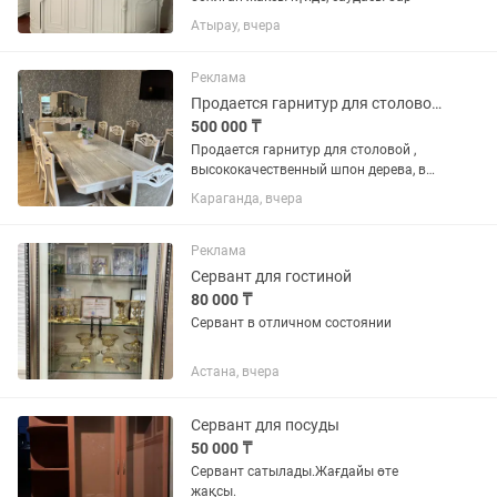
Атырау, вчера
Реклама
Продается гарнитур для столовой , стол, 10 стульев , сервант , трюмо
500 000 ₸
Продается гарнитур для столовой ,
высококачественный шпон дерева, в
комплект входит , стол раздвижной
Караганда, вчера
размер 240 -280 мм на 120 мм, также
10 стульев , 2 из них с подлокотниками
, трюмо с зеркалом для...
Реклама
Сервант для гостиной
80 000 ₸
Сервант в отличном состоянии
Астана, вчера
Сервант для посуды
50 000 ₸
Сервант сатылады.Жағдайы өте
жақсы.