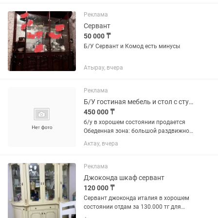
штук). ТВ-зона: длинная тумба под
телевизор (медиа-консоль). Зоны...
Реклама
Сервант
50 000 ₸
Б/У Сервант и Комод есть минусы
Атырау, вчера
Реклама
Б/У гостиная мебель и стол с стульями
450 000 ₸
б/у в хорошем состоянии продается
Обеденная зона: большой раздвижной
столовый стол и комплект мягких
Актау, вчера
стульев с резными спинками (10–12
штук). ТВ-зона: длинная тумба под
телевизор...
Реклама
Джоконда шкаф сервант
120 000 ₸
Сервант джоконда италия в хорошем
состоянии отдам за 130.000 тг для
гостиной самое то, продаем связи с