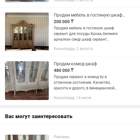
Кызылорда, 3 августа
Продам мебель в гостиную шкаф сервант для посуды
200 000 ₸
Продам мебель в гостиную шкаф
сервант для посуды Қонақ бөлмеге
арналған сәнді шкаф сервант
сатылады! • 200.000 тг ( бағасын
Кызылорда, 2 августа
келісеміз ) 🏡 Интерьерге ерекше көрік
беріп, қонақ бөлмеңізді жайлы әрі...
Продам комод-шкаф
480 000 ₸
Продам сервант и комод бу в
отличном состоянии. Качество,
красота и дорого, в венецианской
стиле. Размеры в ширину оба по 2,25
Кызылорда, 14 июля
м.
Вас могут заинтересовать
Реклама