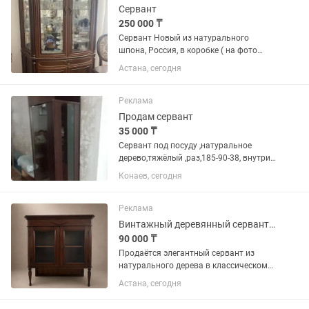
Сервант
250 000 ₸
Сервант Новый из натурального
шпона, Россия, в коробке ( на фото
такой же сервант только б/у)
Астана, сегодня
Реклама
Продам сервант
35 000 ₸
Сервант под посуду ,натуральное
дерево,тяжёлый ,раз,185-90-38, внутри
три стеклянные полки ,где зеркало
Конаев, сегодня
имеются боковые две стеклянные
полки полукруглые ,
Реклама
Винтажный деревянный сервант со стеклянными дверцами
90 000 ₸
Продаётся элегантный сервант из
натурального дерева в классическом
стиле. Благородный тёплый оттенок,
Астана, сегодня
изящные резные детали и фигурные
ножки. Две стеклянные дверцы и