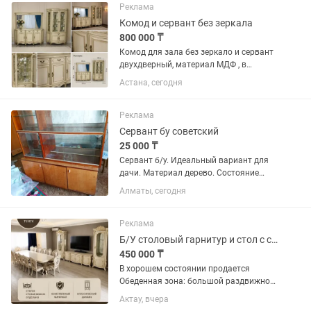
вместительные полки — удобно для...
Реклама
Комод и сервант без зеркала
800 000 ₸
Комод для зала без зеркало и сервант
двухдверный, материал МДФ , в
идеальном состоянии, продаем в связи
Астана, сегодня
с переездом, можно оформить в
рассрочку
Реклама
Сервант бу советский
25 000 ₸
Сервант б/у. Идеальный вариант для
дачи. Материал дерево. Состояние
хорошее.
Алматы, сегодня
Реклама
Б/У столовый гарнитур и стол с стульями
450 000 ₸
В хорошем состоянии продается
Обеденная зона: большой раздвижной
столовый стол и комплект мягких
Актау, вчера
стульев с резными спинками (10–12