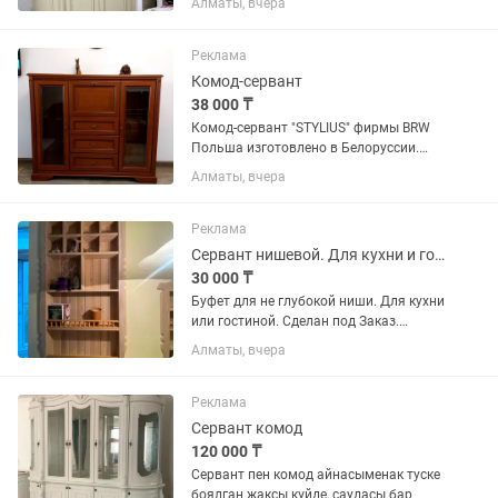
Алматы, вчера
переездом
Реклама
Комод-сервант
38 000 ₸
Комод-сервант "STYLIUS" фирмы BRW
Польша изготовлено в Белоруссии.
Комод выполнен в благородном цвете
Алматы, вчера
«Каштан» — это воплощение
классического стиля и высокой
функциональности. Модель
Реклама
отличается...
Сервант нишевой. Для кухни и гостиной.
30 000 ₸
Буфет для не глубокой ниши. Для кухни
или гостиной. Сделан под Заказ.
Материал дерево. Возможна покраска
Алматы, вчера
в любой цвет под ваше интерьерное
решение.
Реклама
Сервант комод
120 000 ₸
Сервант пен комод айнасыменак туске
боялган жаксы күйде, саудасы бар